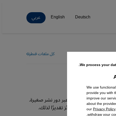
عربي
English
Deutsch
كل ملفات قنطرة
We process your dat
A
Facebo
We use functional
provide you with 
لتركية في ألمانيا غالبًا عبر دور نشر صغيرة.
improve our servi
about the provide
 الألماني، وتحصد جوائز تقديرًا لذلك.
our
Privacy Policy
withdraw your con