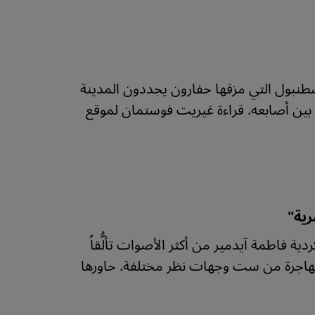
طنبول التي مزقها حفارون يجددون المدينة
بين أصابعه. قراءة غيريت فوستمان لموقع
رية"
دية فاطمة آيدمير من أكثر الأصوات تألُّقاً
 مهاجرة من ست وجهات نظر مختلفة. حاورها