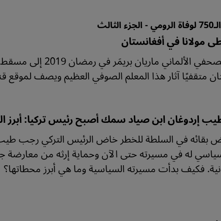
ء الثالث
ى مولانا في أفغانستان
سافر الصحفي الألماني 
ن متقفيًا آثار هذا المعلم الصوفي العظيم ويصف لموقع قنطرة
ب إردوغان ابن صياد سمك أصبح رئيس تركيا: أبرز الم
 بقائه في السلطة للخطر خاض الرئيس التركي رجب طيب 
انية. فكيف بدأت مسيرته السياسية وما هي أبرز محطاتها؟