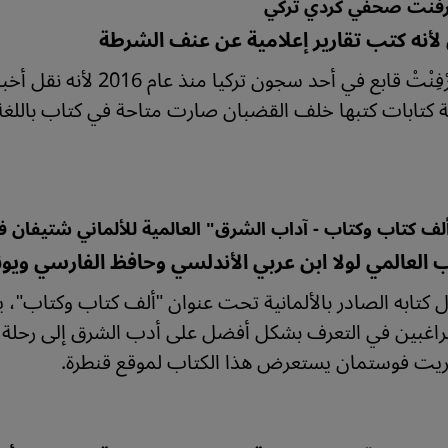
رفنت صحفي كردي تركي
لأنه كتب تقارير إعلامية عن عنف الشرطة
نديم تُورْفِنْتْ قابع في 
كتابات كتبها خلف القضبان صارت متاحة في كتاب باللغة ا
لف كتاب وكتاب - آداب الشرق" العالمية للألماني شتيفان فا
ب العالمي لولا ابن عربي الأندلسي وحافظ الفارسي وي
 كتابه الصادر بالألمانية تحت عنوان "ألف كتاب وكتاب"، ي
راغبين في التعرف بشكل أفضل على أدب الشرق إلى رحلة 
غريت فوستمان يستعرض هذا الكتاب لموقع قنطرة.