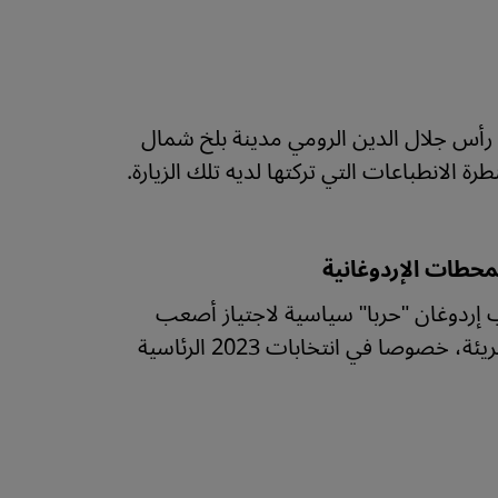
ماريان بريمَر في رمضان 2019 إلى مسقط رأس جلال الدين الرومي مدينة بلخ شمال
 الانطباعات التي تركتها لديه تلك الزيارة.
حطات الإردوغانية
إردوغان "حربا" سياسية لاجتياز أصعب
اختبار سياسي له في مسيرته حتى الآن وحماية إرثه من معارضة جريئة، خصوصا في انتخابات 2023 الرئاسية