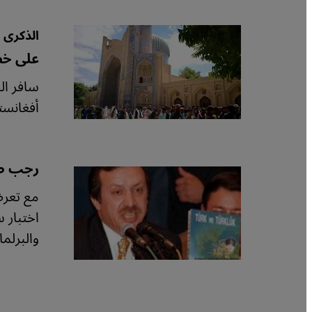
الذكرى الـ750 لوفاة الرومي - الجز
على خط
أفغانستا
رجب طي
مع تعرض
والبرلم