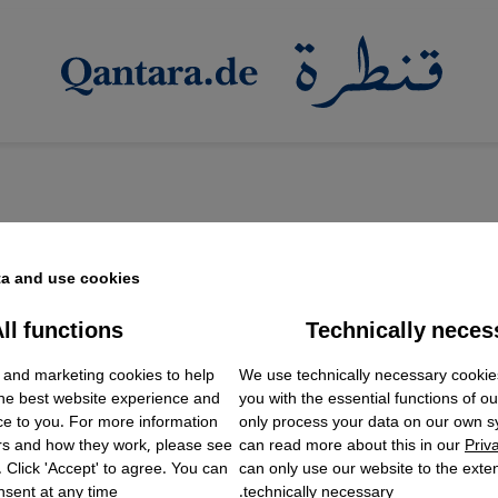
a and use cookies.
ll functions
Technically neces
ok Embed / Facebook Connect
ب غرب آسيا وشمال أفريقيا
Accept
Google Tag Manager
 and marketing cookies to help
We use technically necessary cookie
Twitter Embed
لؤه دور النشر الصغيرة في ألمانيا
the best website experience and
you with the essential functions of o
Instagram Embed
اوين الشعر الإيراني، والروايات العربية، أو القصص القصيرة ا
ce to you. For more information
only process your data on our own 
Youtube Embed
rs and how they work, please see
can read more about this in our
Priv
Google Maps Embed
 ومسئولية، تعمل هذه الدور على توسيع آفاق المشهد الأدبي
. Click 'Accept' to agree. You can
can only use our website to the extent
sent at any time.
technically necessary.