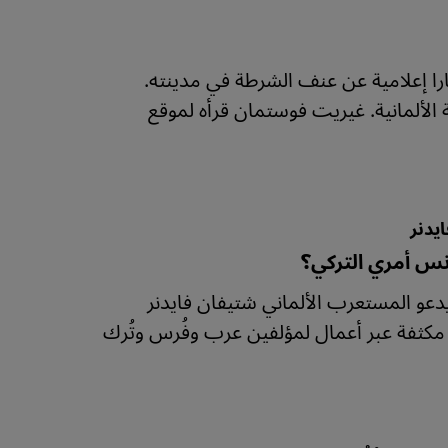
أحد سجون تركيا منذ عام 2016 لأنه نقل أخبارا إعلامية عن عنف الشرطة في مدينته.
لألمانية. غيريت فوستمان قرأه لموقع
يدنر
ونس أمري التركي؟
دعو المستعرب الألماني شتيفان فايدنر
مكثفة عبر أعمال لمؤلفين عرب وفُرس وتُرك