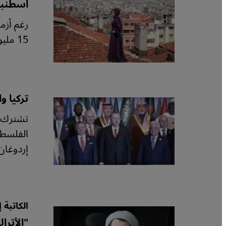
اسطنبول
رغم أزم
15 مليون نسمة ليست فقط جزءا من أوروبا من الناحية الجغرافية. جولة عبر مدينة التناقضات.
تركيا و
تشترك ت
الفلسطي
إردوغان
الكاتبة
"الأترا