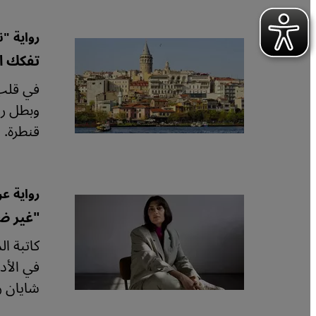
رواية "
تفكك ا
في قلب 
وبطل رو
قنطرة.
رواية عن
"غير ض
كاتبة ال
في الأد
شايان ر