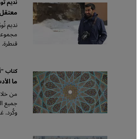
نديم تو
معتقل 
مجموعة 
قنطرة.
كتاب "أ
ما الأد
من خلال
جميع ال
وكُرد. 