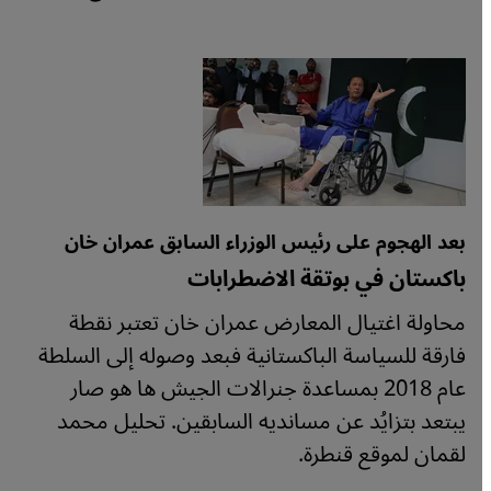
بعد الهجوم على رئيس الوزراء السابق عمران خان
باكستان في بوتقة الاضطرابات
محاولة اغتيال المعارض عمران خان تعتبر نقطة
فارقة للسياسة الباكستانية فبعد وصوله إلى السلطة
عام 2018 بمساعدة جنرالات الجيش ها هو صار
يبتعد بتزايُد عن مسانديه السابقين. تحليل محمد
لقمان لموقع قنطرة.