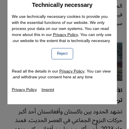
Technically necessary
Accept
المحاكم في باكستان والجماعات الدينية المتشددة،
Google Maps Embed
فيما تكشف تداعياتها كيف يُوظّف الدين كأداة
We use technically necessary cookies to provide you
سياسية على حساب أقليات البلاد.
with the essential functions of our website. We only
process your data on our own systems. You can read
more about this in our
Privacy Policy
. You can only use
our website to the extent that is technically necessary.
Reject
Read all the details in our
Privacy Policy
. You can view
and withdraw your consent here at any time.
الأفغان في باكستان
Privacy Policy
Imprint
ترحيل بلا رحمة
تشهد الحدود بين باكستان وأفغانستان أحد أكبر
حركات النزوح الجماعي في العصر الحديث. فمنذ