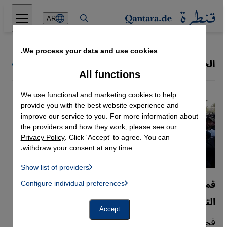
Direkt zum Inhalt springen
AR
We process your data and use cookies.
الجيش الباكستاني
كل ملفات قنطرة
All functions
We use functional and marketing cookies to help
provide you with the best website experience and
improve our service to you. For more information about
the providers and how they work, please see our
Privacy Policy
. Click 'Accept' to agree. You can
withdraw your consent at any time.
Show list of providers
List of providers:
قمع الأحمدية في باكستان
Configure individual preferences
Facebook Embed / Facebook Connect
 Manager, Instagram Embed, Twitter Embed, Youtube Embed
Google Tag Manager
التجديف كسلاح سياسي
Twitter Embed
Accept
Instagram Embed
فجرت قضية تجديف بارزة مواجهة محتدمة بين
Youtube Embed