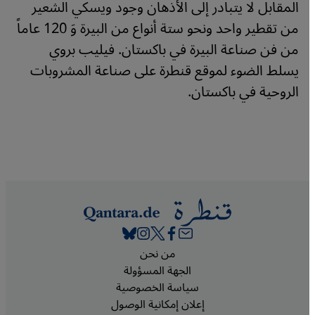
المقابل لا يتبادر إلى الأذهان وجود ويسكي الشعير
من تقطير واحد ونحو ستة أنواع من البيرة وَ 120 عاماً
من فن صناعة البيرة في باكستان. فيليب بروي
يسلط الضوء لموقع قنطرة على صناعة المشروبات
الروحية في باكستان.
Footer
من نحن
الجهة المسؤولة
سياسة الخصوصية
إعلان إمكانية الوصول