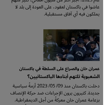
عام 2023، أٌجبر أكثر من مليون أفغاني، كثير منهم
عاشوا في باكستان لعقود، على العودة إلى بلد لا
يملكون فيه أي آفاق مستقبلية.
عمران خان والصراع على السلطة في باكستان
الشعبوية تلتهم أبناءها الباكستانيين؟
دخلت باكستان منذ 09/ 05/ 2023 أزمةً سياسية
جديدة. كثيرون يرون الإجراءات ضد حركة الإنصاف
بزعامة عمران خان معركةً من أجل الديمقراطية.