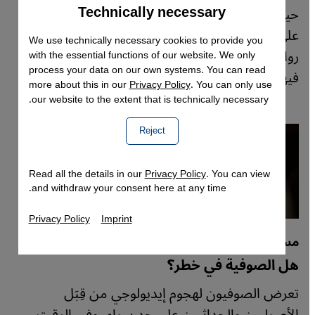
Technically necessary
Accept
حين كانت أحزاب سياسية وحركات دينية تتنافس
Google Maps Embed
على حشد التأييد. أماني الصيفي قرأت لموقع قنطرة
We use technically necessary cookies to provide you
رواية مروان الغفوري وتكتب عن الفكاهي والمقدس
with the essential functions of our website. We only
process your data on our own systems. You can read
فيها.
more about this in our
Privacy Policy
. You can only use
our website to the extent that is technically necessary.
Reject
Read all the details in our
Privacy Policy
. You can view
and withdraw your consent here at any time.
Privacy Policy
Imprint
مستقبل التصوف الإسلامي
هل الصوفية في خطر؟
تعرض الصوفيون لهجوم إيديولوجي من قِبَل