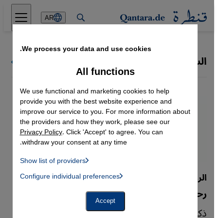
Direkt zum Inhalt springen
AR
We process your data and use cookies.
السلفيون /السلفية
كل ملفات قنطرة
All functions
We use functional and marketing cookies to help
provide you with the best website experience and
improve our service to you. For more information about
the providers and how they work, please see our
Privacy Policy
. Click 'Accept' to agree. You can
withdraw your consent at any time.
Show list of providers
List of providers:
الرواية اليمنية "خمسة منازل لله وغرفة لجدتي"
Configure individual preferences
Facebook Embed / Facebook Connect
 Manager, Instagram Embed, Twitter Embed, Youtube Embed
Google Tag Manager
رحلة قروي في البحث عن الله
Twitter Embed
Accept
Instagram Embed
ذكريات شاب بمدينة تعز يؤرخ لحقبة التسعينيات
Youtube Embed