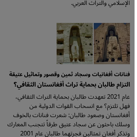
الإسلامي والتراث العربي.
فنانات أفغانيات وسجاد ثمين وقصور وتماثيل عتيقة
التزام طالبان بحماية تراث أفغانستان الثقافي؟
عام 2021 تعهدت طالبان بحماية التراث الثقافي،
فهل تلتزم؟ مع انسحاب القوات الدولية من
أفغانستان وصعود طالبان: شعرت فنانات بالخوف
وسلك باحثون عن سجاد عتيق طرقاً تتجنب المعارك
وتذكر أفغان تمثالين فجرتهما طالبان عام 2001