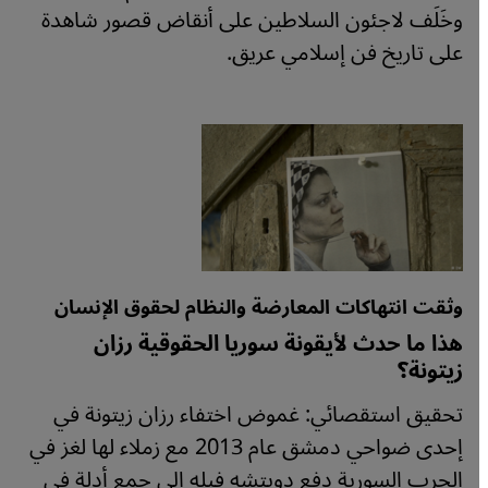
وخَلَف لاجئون السلاطين على أنقاض قصور شاهدة
على تاريخ فن إسلامي عريق.
وثقت انتهاكات المعارضة والنظام لحقوق الإنسان
هذا ما حدث لأيقونة سوريا الحقوقية رزان
زيتونة؟
تحقيق استقصائي: غموض اختفاء رزان زيتونة في
إحدى ضواحي دمشق عام 2013 مع زملاء لها لغز في
الحرب السورية دفع دويتشه فيله إلى جمع أدلة في