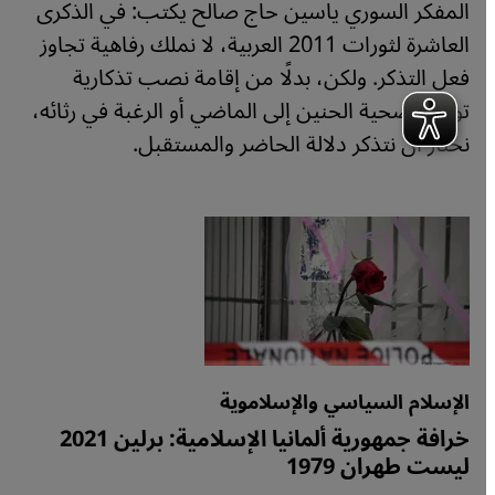
المفكر السوري ياسين حاج صالح يكتب: في الذكرى
العاشرة لثورات 2011 العربية، لا نملك رفاهية تجاوز
فعل التذكر. ولكن، بدلًا من إقامة نصب تذكارية
توقعنا ضحية الحنين إلى الماضي أو الرغبة في رثائه،
نختار أن نتذكر دلالة الحاضر والمستقبل.
الإسلام السياسي والإسلاموية
خرافة جمهورية ألمانيا الإسلامية: برلين 2021
ليست طهران 1979