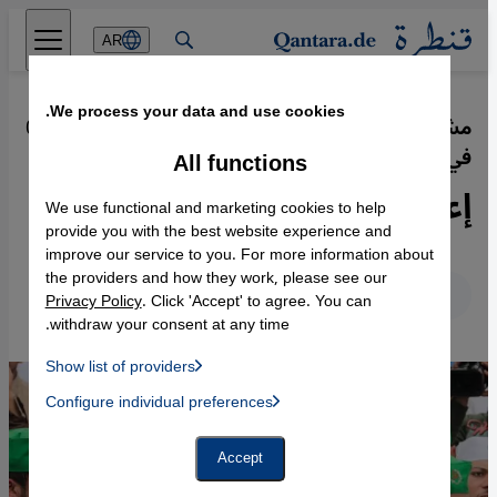
Direkt zum Inhalt springen
AR
We process your data and use cookies.
مشهد صوفي مصري متجذر بقوة باقٍ
·
05.03.2023
في حدود الدين
All functions
إعادة إحياء الصوفية في مصر
We use functional and marketing cookies to help
provide you with the best website experience and
improve our service to you. For more information about
the providers and how they work, please see our
عربي
English
Deutsch
Privacy Policy
. Click 'Accept' to agree. You can
withdraw your consent at any time.
Show list of providers
List of providers:
Configure individual preferences
Facebook Embed / Facebook Connect
 Manager, Instagram Embed, Twitter Embed, Youtube Embed
Google Tag Manager
Twitter Embed
Accept
Instagram Embed
Youtube Embed