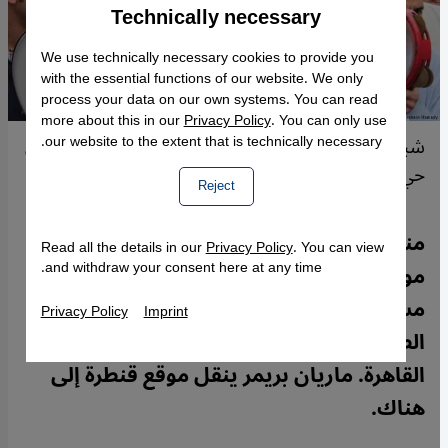
Technically necessary
Accept
Google Maps Embed
We use technically necessary cookies to provide you
with the essential functions of our website. We only
process your data on our own systems. You can read
more about this in our
Privacy Policy
. You can only use
our website to the extent that is technically necessary.
شباب صوفيون يحتفلون بعيد ميلاد الإمام الحسين في
حي السيدة زينب الشعبي بالقاهرة - مصر.
Reject
منذ عقود يرى متصوفة مصر أنفسهم في
Read all the details in our
Privacy Policy
. You can view
and withdraw your consent here at any time.
موقف دفاعي ضد ما يرونه تزمتاً تضييقاً
مشوهاً للإسلام. فيما يتزايد اهتمام شباب
Privacy Policy
Imprint
الطبقة المتوسطة والعليا بالتصوف في
القاهرة. ماريان بريمر ينقل موقع قنطرة إلى
هناك.