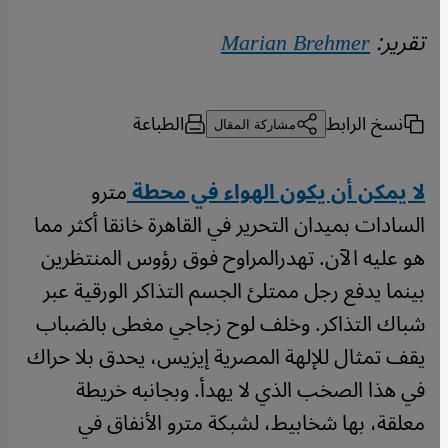
تقرير:
Marian Brehmer
نسخ الرابط
الطباعة
مشاركة المقال
لا يمكن أن يكون الهواء في محطة
مترو
السادات بميدان التحرير في القاهرة خانقا أكثر مما
هو عليه الآن. تهدرالمراوح فوق رؤوس المنتظرين
بينما يدفع رجل ممتلئ الجسم التذاكر الورقية عبر
شباك التذاكر. وخلف لوح زجاجي مغطى بالضباب
يقف تمثال للإلهة المصرية إيزيس، يحدق بلا حراك
في هذا الصخب الذي لا يهدأ. وبجانبه خريطة
معلقة، بها شخابيط، لشبكة مترو الأنفاق في