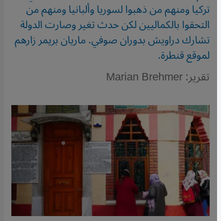
تركيا ومنهم من ذهبوا لسوريا وألبانيا ومنهم من
التحقوا بالكماليين لكن حدث تغير وصارت الدولة
تشارك دراويش بدوران صوفي. ماريان بريمر زارهم
لموقع قنطرة.
تقرير: Marian Brehmer