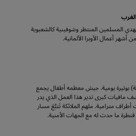
الغرب
دي المسلمين المنتظر وشوفينية كالشعبوية
 أشهر أعمال الأوبرا الألمانية.
مة ينتجها سكان طهران (10 ملايين نسمة) بوتيرة يومية. جيش معظمه أطفال يجمع
شف مافيات كبرى تدير هذا العمل الذي يدر
راف مترامية. ملهم الملائكة تَتبَّعَ مسار
نطرة ما حدث له مع الجهات الأمنية.