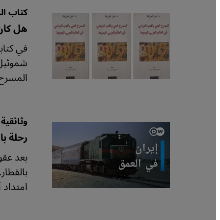
كتاب ال
هل كان
في كتاب
شموئيل 
المسرح 
وثائقية 
رحلة با
بعد عقود
بالقطار
امتداد 