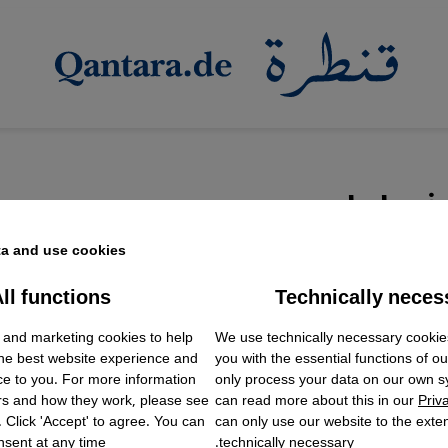
في إيران
a and use cookies.
ll functions
Technically neces
ok Embed / Facebook Connect
وإيران بمهرجان بيتهوفن 2023 بألمانيا
Accept
Google Tag Manager
قي رنان وترجمة للأشعار
We use technically necessary cookie
 and marketing cookies to help
Twitter Embed
the best website experience and
you with the essential functions of o
Instagram Embed
 التغيير وحان وقت الشباب: اتسم مهرجان هذا العام بفتح
ce to you. For more information
only process your data on our own 
Youtube Embed
rs and how they work, please see
can read more about this in our
Priv
Google Maps Embed
 وتضمن طلة سريعة على موسيقى تحديثية من إيران وأفغا
. Click 'Accept' to agree. You can
can only use our website to the extent
sent at any time.
technically necessary.