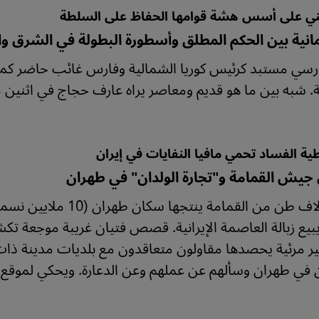
ني على أسس هشة قوامها الحفاظ على السلطة
لمانية بين الحكم المطلق وأسطورة البطولة في الشرق و
رسي مستبد كرئيس كوريا الشمالية وفارس غائب حاضر كمه
ية. شبه بين ما هو قديم ومعاصر يراه عارف حجاج في اثنين من
طية الفساد تحمي مافيا النفايات في إيران
ش القمامة و"تجارة الولدان" في طهران
تسعة آلاف طن من القما
يبيع زبالة العاصمة الإيرانية. قصص فتيان غريبة موجعة تك
غير مرئية يحصدها مقاولون متعاقدون مع بلديات مدينة ذات أط
 في طهران وسألهم عن عملهم وعن الدعارة. ويحكي لموقع ق