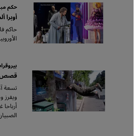
حكم مب
أوبرا أ
حاكم فا
الأوروب
بيروقرا
قصص جي
ويفرز و
أرباحا 
الصبيان