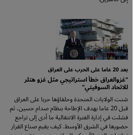
بعد 20 عاما على الحرب على العراق
"غزوالعراق خطأ استراتيجي مثل غزو هتلر
للاتحاد السوفيتي"
شنت الولايات المتحدة وحلفاؤها حربا على العراق
قبل 20 عاما بهدف الإطاحة بنظام صدام حسين، ثم
فشلت في إدارة الفترة الانتقالية ما أدى إلى تراجع
حضورها في الشرق الأوسط. كيف يقيم صناع القرار