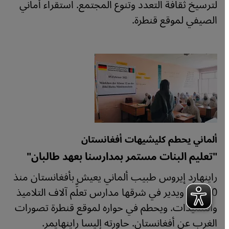
لترسيخ ثقافة التعدد وتنوع المجتمع. استقراء أماني
الصيفي لموقع قنطرة.
ألماني يحطم كليشيهات أفغانستان
"تعليم البنات مستمر بمدارسنا بعهد طالبان"
راينهارد إيروس طبيب ألماني يعيش بأفغانستان منذ
40 عاما ويدير في شرقها مدارس تعلِّم آلاف التلاميذ
والتلميذات. ويحطم في حواره لموقع قنطرة تصورات
الغرب عن أفغانستان. حاورته إليسا راينهايمر.