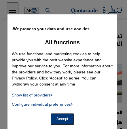
Direkt zum Inhalt springen
AR
We process your data and use cookies.
تداعيات هجمات 11 سبتمبر على
كل ملفات
All functions
الغرب والعالم الاسلامي
قنطرة
We use functional and marketing cookies to help
provide you with the best website experience and
improve our service to you. For more information about
the providers and how they work, please see our
Privacy Policy
. Click 'Accept' to agree. You can
withdraw your consent at any time.
Show list of providers
List of providers:
Configure individual preferences
Facebook Embed / Facebook Connect
 Manager, Instagram Embed, Twitter Embed, Youtube Embed
Google Tag Manager
العراق بين أمريكا وإيران
Twitter Embed
هل تنهي حرب غزة الوجود العسكري الأمريكي
Accept
Instagram Embed
Youtube Embed