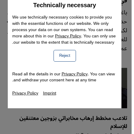
في العراق؟
Technically necessary
Accept
Google Maps Embed
باغتيال قيادي في الحشد الشعبي بضربة أمريكية عاد
We use technically necessary cookies to provide you
حديث إنهاء وجود واشنطن العسكري بالعراق للواجهة
with the essential functions of our website. We only
لكن بشكل يبدو أكثر جدية يرى فيه خبراء سقوطا أكبر
process your data on our own systems. You can read
more about this in our
Privacy Policy
. You can only use
للعراق بحضن إيران فهل تقبل واشنطن بذلك؟ رَصْد
our website to the extent that is technically necessary.
عماد حسن وكاثرين شير.
Reject
Read all the details in our
Privacy Policy
. You can view
and withdraw your consent here at any time.
Privacy Policy
Imprint
تلاعب مخطط إرهاب مخابراتي بزوجين معتنقين
للإسلام