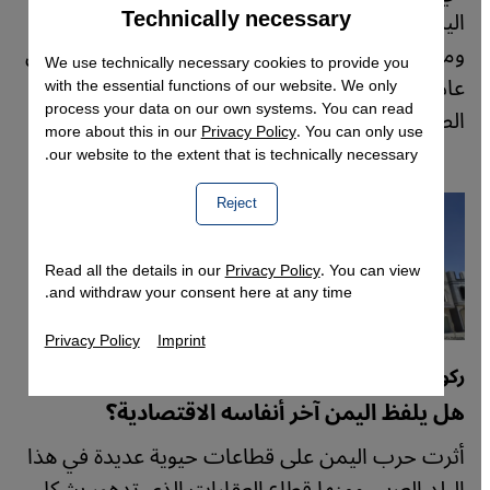
Technically necessary
Accept
اليمنية نجلاء العُمَري تصوُّراً مؤثراً لتجربة اللجوء
Google Maps Embed
ومعاناة النساء اليمنيات اللاجئات منذ بدء الحرب في
We use technically necessary cookies to provide you
عام 2014 / 2015. استقراء الباحثة والناقدة أماني
with the essential functions of our website. We only
process your data on our own systems. You can read
الصيفي لموقع قنطرة.
more about this in our
Privacy Policy
. You can only use
our website to the extent that is technically necessary.
Reject
Read all the details in our
Privacy Policy
. You can view
and withdraw your consent here at any time.
Privacy Policy
Imprint
ركود سوق العقارات في اليمن
هل يلفظ اليمن آخر أنفاسه الاقتصادية؟
أثرت حرب اليمن على قطاعات حيوية عديدة في هذا