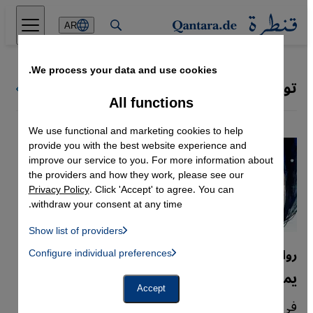
Direkt zum Inhalt springen
AR
We process your data and use cookies.
توكل كرمان
كل ملفات قنطرة
All functions
We use functional and marketing cookies to help
provide you with the best website experience and
improve our service to you. For more information about
the providers and how they work, please see our
Privacy Policy
. Click 'Accept' to agree. You can
withdraw your consent at any time.
Show list of providers
List of providers:
رواية "نساء هاربات" لليمنية نجلاء العمري
Configure individual preferences
Facebook Embed / Facebook Connect
 Manager, Instagram Embed, Twitter Embed, Youtube Embed
Google Tag Manager
يمنيات لاجئات مقاومات لفخ الغربة
Twitter Embed
Accept
Instagram Embed
في روايتها "نساء هاربات" تقدم الأديبة الروائية
Youtube Embed