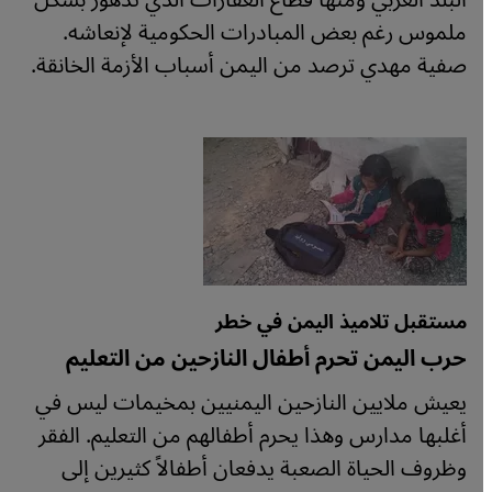
البلد العربي ومنها قطاع العقارات الذي تدهور بشكل
ملموس رغم بعض المبادرات الحكومية لإنعاشه.
صفية مهدي ترصد من اليمن أسباب الأزمة الخانقة.
مستقبل تلاميذ اليمن في خطر
حرب اليمن تحرم أطفال النازحين من التعليم
يعيش ملايين النازحين اليمنيين بمخيمات ليس في
أغلبها مدارس وهذا يحرم أطفالهم من التعليم. الفقر
وظروف الحياة الصعبة يدفعان أطفالاً كثيرين إلى