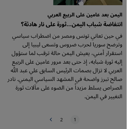
اليمن بعد عامين على الربيع العربي
انتفاضة شباب اليمن...ثورة على نار هادئة؟
في حين تعاني تونس ومصر من اضطراب سياسي
وترضح سوريا لحرب ضروس وتسعى ليبيا إلى
استقرار أمني، يعيش اليمن حالة ترقب لما ستؤول
إليه ثورة شبابه، إذ حتى بعد مرور عامين على الربيع
العربي لا تزال بصمات الرئيس السابق علي عبد الله
صالح تبرز واضحة في المشهد السياسي اليمني. نادر
الصراص يسلط مزيداً من الضوء على مآلات ثورة
التغيير في اليمن.
1
2
الصفحة التالية
الصفحة الحاليّة
الصفحة
ترقيم الصفحات