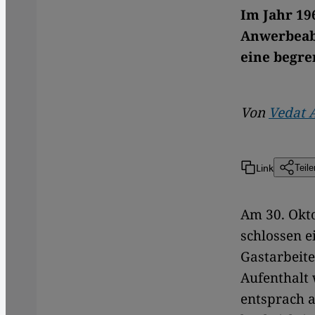
Im Jahr 19
Anwerbeabk
eine begre
Von
Vedat 
Link
Teile
Am 30. Okto
schlossen 
Gastarbeite
Aufenthalt 
entsprach a