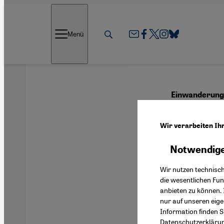
Direkt zum Inhalt springen
Menü
Einwanderung
Aus 
Wir verarbeiten Ih
Bürg
Notwendige
Wir nutzen technisc
die wesentlichen Fu
anbieten zu können. 
Deutsch
nur auf unseren eig
Information finden S
Datenschutzerkläru