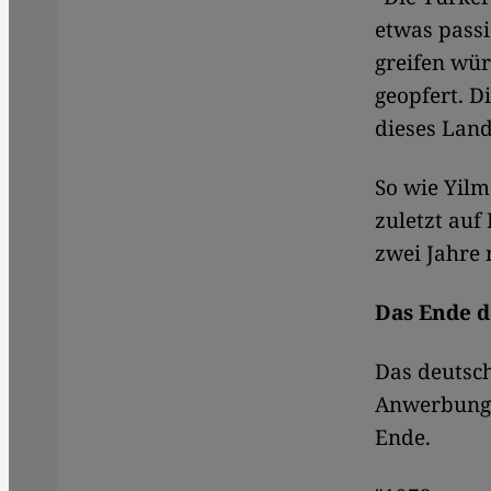
etwas passi
greifen wü
geopfert. D
dieses Land
So wie Yilm
zuletzt auf 
zwei Jahre 
Das Ende d
Das deutsc
Anwerbung v
Ende.