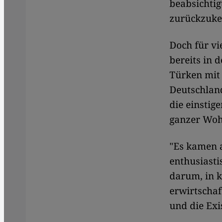
beabsichtig
zurückzuke
Doch für vi
bereits in 
Türken mit
Deutschlan
die einsti
ganzer Woh
"Es kamen 
enthusiasti
darum, in k
erwirtscha
und die Exi