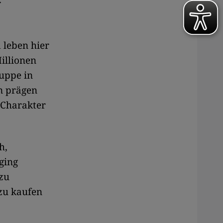
r
 leben hier
Millionen
uppe in
n prägen
 Charakter
h,
ging
 zu
zu kaufen