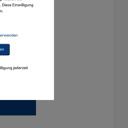
. Diese Einwilligung
n.
 verwenden
Connect, Google Maps Embed, Google Tag Manager, Instagram Embed, 
ren
lligung jederzeit