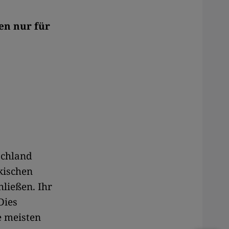
en nur für
schland
kischen
hließen. Ihr
Dies
e meisten