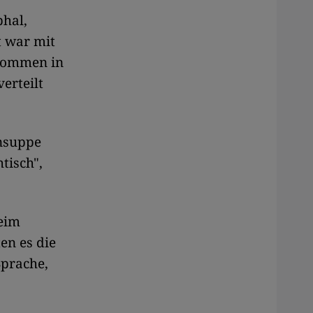
phal,
t war mit
ekommen in
erteilt
nsuppe
tisch",
eim
en es die
Sprache,