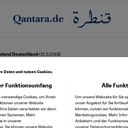
·
03.11.2008
sland Deutschland
Gastarbeitern wurden
re Daten und nutzen Cookies.
er
r Funktionsumfang
Alle Funk
Facebook Embed / Facebo
Akzeptieren
Google Tag Manager
h notwendige Cookies, um Ihnen
Um unsere Webseite für Sie op
Twitter Embed
nktionen unserer Website
unser Angebot für Sie fortlau
Instagram Embed
Ihre Daten verarbeiten wir dann
können, nutzen wir funktional
Youtube Embed
enen Systemen. Mehr
Marketingcookies. Mehr Info
Google Maps Embed
ie in unserer
Anbietern und der Funktionswe
ng
. Sie können unsere Website
unserer
Datenschutzerklärun