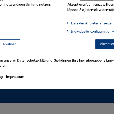
sch notwendigen Umfang nutzen.
‚Akzeptieren‘, um einzuwilligen
können Sie jederzeit widerrufe
Liste der Anbieter anzeigen
Liste der Anbieter:
Individuelle Konfiguration
Facebook Embed / Facebook 
Akzeptie
Ablehnen
s in unserer
Datenschutzerklärung
. Sie können Ihre hier abgegebene Einwi
ufen.
ng
Impressum