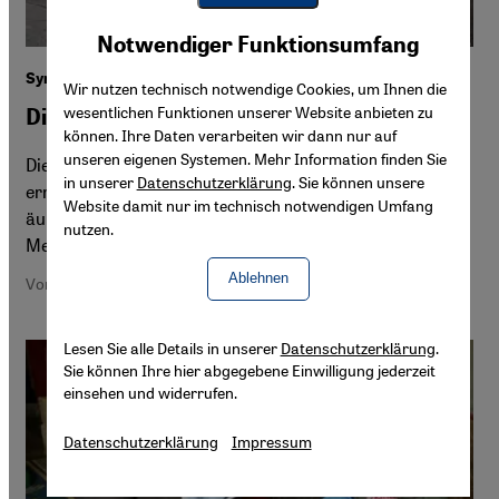
Youtube Embed
Akzeptieren
Notwendiger Funktionsumfang
Google Maps Embed
Syrien und die Corona-Pandemie
Wir nutzen technisch notwendige Cookies, um Ihnen die
wesentlichen Funktionen unserer Website anbieten zu
Die Krise in der Krise
können. Ihre Daten verarbeiten wir dann nur auf
unseren eigenen Systemen. Mehr Information finden Sie
Die Corona-Pandemie hat inzwischen auch Syrien
in unserer
Datenschutzerklärung
. Sie können unsere
erreicht. Warum das Virus das Bürgerkriegsland
Website damit nur im technisch notwendigen Umfang
äußerst hart treffen könnte und vor allem inhaftierte
nutzen.
Menschen gefährdet, erklärt Anna Fleischer.
Ablehnen
Von Anna Fleischer
Lesen Sie alle Details in unserer
Datenschutzerklärung
.
Sie können Ihre hier abgegebene Einwilligung jederzeit
einsehen und widerrufen.
Datenschutzerklärung
Impressum