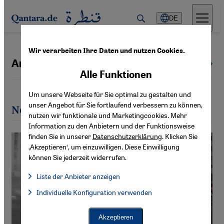
Direkt zum Inhalt springen
DE
Wir verarbeiten Ihre Daten und nutzen Cookies.
Anna Fleischer
Alle Autoren
Alle Funktionen
Um unsere Webseite für Sie optimal zu gestalten und
unser Angebot für Sie fortlaufend verbessern zu können,
Neueste Artikel von Anna Fleischer
nutzen wir funktionale und Marketingcookies. Mehr
Information zu den Anbietern und der Funktionsweise
finden Sie in unserer
Datenschutzerklärung
. Klicken Sie
‚Akzeptieren‘, um einzuwilligen. Diese Einwilligung
können Sie jederzeit widerrufen.
Liste der Anbieter anzeigen
Liste der Anbieter:
Individuelle Konfiguration verwenden
Facebook Embed / Facebook Connect
Facebook Embed / Facebook Connect, Google Maps Embed, Go
Google Tag Manager
Twitter Embed
Akzeptieren
Instagram Embed