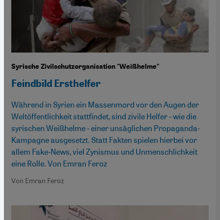
Syrische Zivilschutzorganisation "Weißhelme"
Feindbild Ersthelfer
Während in Syrien ein Massenmord vor den Augen der
Weltöffentlichkeit stattfindet, sind zivile Helfer - wie die
syrischen Weißhelme - einer unsäglichen Propaganda-
Kampagne ausgesetzt. Statt Fakten spielen hierbei vor
allem Fake-News, viel Zynismus und Unmenschlichkeit
eine Rolle. Von Emran Feroz
Von Emran Feroz