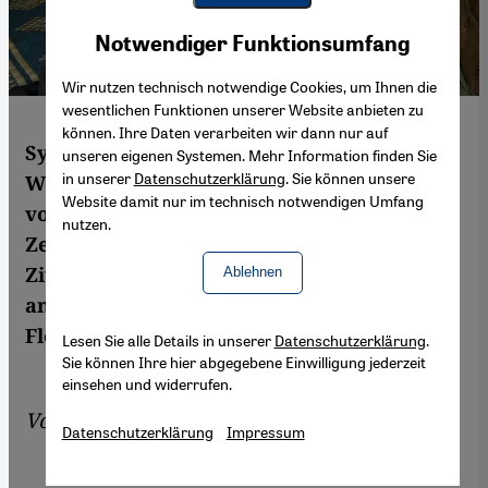
Youtube Embed
Akzeptieren
Notwendiger Funktionsumfang
Google Maps Embed
Wir nutzen technisch notwendige Cookies, um Ihnen die
wesentlichen Funktionen unserer Website anbieten zu
können. Ihre Daten verarbeiten wir dann nur auf
Syrische Frauen der Rettungsorganisation
unseren eigenen Systemen. Mehr Information finden Sie
in unserer
Datenschutzerklärung
. Sie können unsere
Weißhelme sind als Helferinnen oft an
Website damit nur im technisch notwendigen Umfang
vorderster Front aktiv. Es ist daher an der
nutzen.
Zeit, ihren mutigen Einsatz für den
Zivilschutz in dem Bürgerkriegsland
Ablehnen
angemessen zu würdigen, meint Anna
Fleischer.
Lesen Sie alle Details in unserer
Datenschutzerklärung
.
Sie können Ihre hier abgegebene Einwilligung jederzeit
einsehen und widerrufen.
Von
Anna Fleischer
Datenschutzerklärung
Impressum