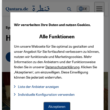
Direkt zum Inhalt springen
DE
Wir verarbeiten Ihre Daten und nutzen Cookies.
·
09.03.2020
Syriens weibliche Weißhelme
Heimliche Heldinnen
Alle Funktionen
Um unsere Webseite für Sie optimal zu gestalten und
unser Angebot für Sie fortlaufend verbessern zu können,
Deutsch
English
nutzen wir funktionale und Marketingcookies. Mehr
عربي
Information zu den Anbietern und der Funktionsweise
finden Sie in unserer
Datenschutzerklärung
. Klicken Sie
‚Akzeptieren‘, um einzuwilligen. Diese Einwilligung
können Sie jederzeit widerrufen.
Liste der Anbieter anzeigen
Liste der Anbieter:
Individuelle Konfiguration verwenden
Facebook Embed / Facebook Connect
Facebook Embed / Facebook Connect, Google Maps Embed, Go
Google Tag Manager
Twitter Embed
Akzeptieren
Instagram Embed