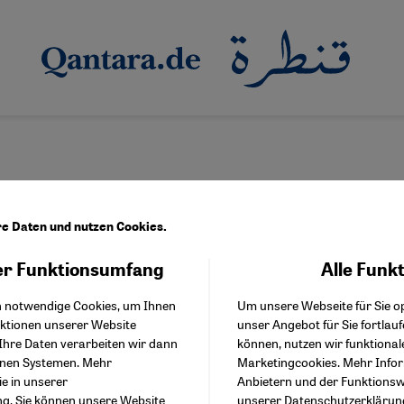
re Daten und nutzen Cookies.
r Funktionsumfang
Alle Funk
Facebook Embed / Facebo
Akzeptieren
Google Tag Manager
h notwendige Cookies, um Ihnen
Um unsere Webseite für Sie op
Twitter Embed
nktionen unserer Website
unser Angebot für Sie fortlau
Instagram Embed
Ihre Daten verarbeiten wir dann
können, nutzen wir funktional
Youtube Embed
enen Systemen. Mehr
Marketingcookies. Mehr Info
Google Maps Embed
ie in unserer
Anbietern und der Funktionswe
ng
. Sie können unsere Website
unserer
Datenschutzerklärun