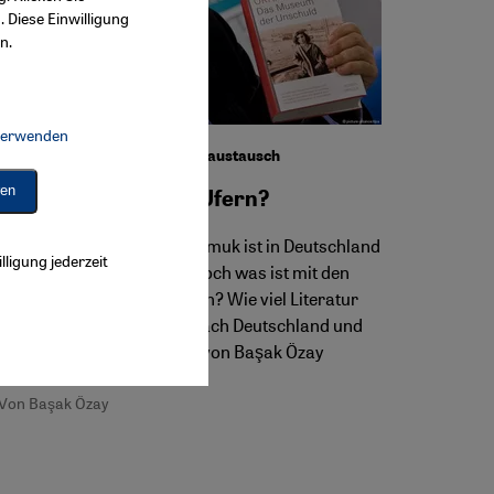
. Diese Einwilligung
n.
 verwenden
Connect, Google Maps Embed, Google Tag Manager, Instagram Embed, 
Deutsch-türkischer Literaturaustausch
ren
Aufbruch zu neuen Ufern?
Der Schriftsteller Orhan Pamuk ist in Deutschland
lligung jederzeit
mittlerweile gut bekannt. Doch was ist mit den
anderen türkischen Autoren? Wie viel Literatur
schafft es von der Türkei nach Deutschland und
andersherum? Antworten von Başak Özay
Von Başak Özay