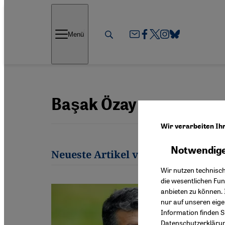
Direkt zum Inhalt springen
Menü
Başak Özay
Wir verarbeiten Ih
Notwendige
Neueste Artikel von Başak Özay
Wir nutzen technisc
die wesentlichen Fu
anbieten zu können. 
nur auf unseren eig
Information finden S
Datenschutzerkläru