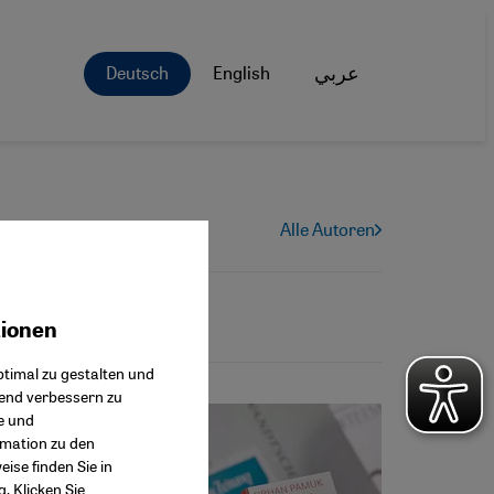
Deutsch
English
عربي
Alle Autoren
tionen
ok Connect
timal zu gestalten und
fend verbessern zu
e und
rmation zu den
ise finden Sie in
g
. Klicken Sie