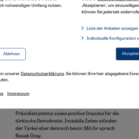
sch notwendigen Umfang nutzen.
‚Akzeptieren‘, um einzuwilligen
können Sie jederzeit widerrufe
Liste der Anbieter anzeigen
Liste der Anbieter:
Individuelle Konfiguration
Facebook Embed / Facebook 
Interview mit der türkischen Politologin Gülistan
Gürbey
Akzeptie
Ablehnen
Lackmustest für die türkische
Demokratie
s in unserer
Datenschutzerklärung
. Sie können Ihre hier abgegebene Einwi
ufen.
Nach Ansicht der Politologin Gülistan Gürbey hat
der Wahlerfolg der pro-kurdischen HDP zwei
ng
Impressum
Entwicklungen zur Folge: die Verhinderung des
von Präsident Erdoğan favorisierten
n
Präsidialsystems sowie positive Impulse für die
türkische Demokratie. Instabile Zeiten stünden
der Türkei aber dennoch bevor. Mit ihr sprach
Basak Özay.