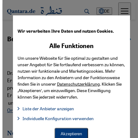
Direkt zum Inhalt springen
DE
Wir verarbeiten Ihre Daten und nutzen Cookies.
Behnam Heidenreuter-Said
Alle Autoren
Alle Funktionen
Um unsere Webseite für Sie optimal zu gestalten und
unser Angebot für Sie fortlaufend verbessern zu können,
nutzen wir funktionale und Marketingcookies. Mehr
Dr. Behnam Heidenreuter-Said ist Islamwissenschaftler.
Information zu den Anbietern und der Funktionsweise
Er hat an der Friedrich-Schiller-Universität Jena
finden Sie in unserer
Datenschutzerklärung
. Klicken Sie
promoviert und u.a. bei C.H. Beck und Herder publiziert.
‚Akzeptieren‘, um einzuwilligen. Diese Einwilligung
Er betreibt die Seiten
Nah-Ost-Expertise | Islam
können Sie jederzeit widerrufen.
und
Ölbaum und Kreuz – Informationen zu Christen des
Liste der Anbieter anzeigen
Orients
.
Liste der Anbieter:
Individuelle Konfiguration verwenden
Facebook Embed / Facebook Connect
Facebook Embed / Facebook Connect, Google Maps Embed, Go
Google Tag Manager
Twitter Embed
Neueste Artikel von Behnam
Akzeptieren
Instagram Embed