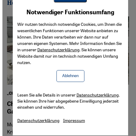
Heidenreuter-Said
Youtube Embed
Akzeptieren
Notwendiger Funktionsumfang
Google Maps Embed
Wir nutzen technisch notwendige Cookies, um Ihnen die
wesentlichen Funktionen unserer Website anbieten zu
können. Ihre Daten verarbeiten wir dann nur auf
unseren eigenen Systemen. Mehr Information finden Sie
in unserer
Datenschutzerklärung
. Sie können unsere
Website damit nur im technisch notwendigen Umfang
nutzen.
Ablehnen
„Christ in the Rubble“ von Munther Isaac
Lesen Sie alle Details in unserer
Datenschutzerklärung
.
Sie können Ihre hier abgegebene Einwilligung jederzeit
Christliche Argumente gegen den
einsehen und widerrufen.
Gazakrieg
Datenschutzerklärung
Impressum
Munther Isaac, Pastor im Westjordanland, lehnt
Kriegsrechtfertigungen auf Basis der Bibel ab. Geprägt