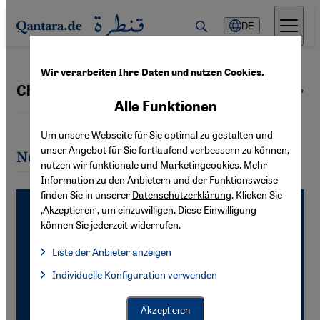
Direkt zum Inhalt springen
DE
Wir verarbeiten Ihre Daten und nutzen Cookies.
Christoph Burgmer
Alle Autoren
Alle Funktionen
Um unsere Webseite für Sie optimal zu gestalten und
unser Angebot für Sie fortlaufend verbessern zu können,
Neueste Artikel von Christoph Burgmer
nutzen wir funktionale und Marketingcookies. Mehr
Information zu den Anbietern und der Funktionsweise
finden Sie in unserer
Datenschutzerklärung
. Klicken Sie
‚Akzeptieren‘, um einzuwilligen. Diese Einwilligung
können Sie jederzeit widerrufen.
Liste der Anbieter anzeigen
Liste der Anbieter:
Individuelle Konfiguration verwenden
Facebook Embed / Facebook Connect
Facebook Embed / Facebook Connect, Google Maps Embed, Go
Google Tag Manager
Twitter Embed
Akzeptieren
Instagram Embed