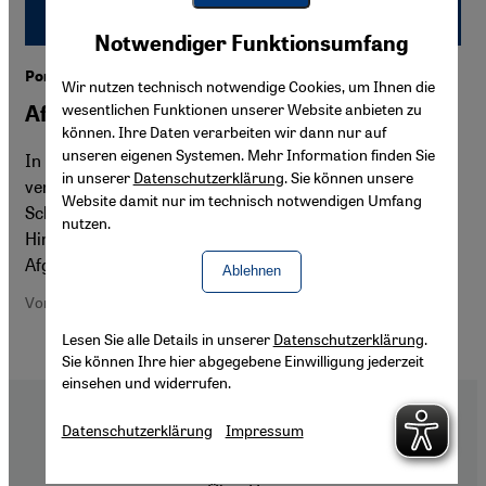
Youtube Embed
Akzeptieren
Notwendiger Funktionsumfang
Google Maps Embed
Porträt Mohammad Schah
Wir nutzen technisch notwendige Cookies, um Ihnen die
wesentlichen Funktionen unserer Website anbieten zu
Afghanistans Verlust kultureller Tradition
können. Ihre Daten verarbeiten wir dann nur auf
unseren eigenen Systemen. Mehr Information finden Sie
In Kabul ist der Weg eines Buches zum Leser so
in unserer
Datenschutzerklärung
. Sie können unsere
verschlungen wie die Gänge in Kafkas Roman "Das
Website damit nur im technisch notwendigen Umfang
Schloss". Ein Bericht über die bürokratischen
nutzen.
Hindernisse für Verleger und Buchhändler im heutigen
Afghanistan.
Ablehnen
Von Christoph Burgmer
Lesen Sie alle Details in unserer
Datenschutzerklärung
.
Sie können Ihre hier abgegebene Einwilligung jederzeit
einsehen und widerrufen.
Datenschutzerklärung
Impressum