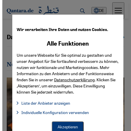
Direkt zum Inhalt springen
DE
Wir verarbeiten Ihre Daten und nutzen Cookies.
Daniella Cheslow
Alle Autoren
Alle Funktionen
Um unsere Webseite für Sie optimal zu gestalten und
unser Angebot für Sie fortlaufend verbessern zu können,
Neueste Artikel von Daniella Cheslow
nutzen wir funktionale und Marketingcookies. Mehr
Information zu den Anbietern und der Funktionsweise
finden Sie in unserer
Datenschutzerklärung
. Klicken Sie
‚Akzeptieren‘, um einzuwilligen. Diese Einwilligung
können Sie jederzeit widerrufen.
Liste der Anbieter anzeigen
Liste der Anbieter:
Individuelle Konfiguration verwenden
Facebook Embed / Facebook Connect
Facebook Embed / Facebook Connect, Google Maps Embed, Go
Google Tag Manager
Twitter Embed
Akzeptieren
Instagram Embed