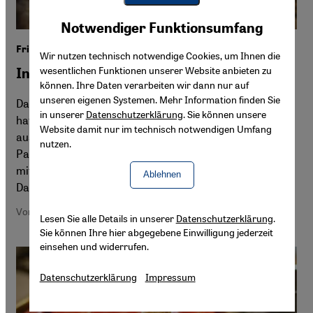
Youtube Embed
Akzeptieren
Notwendiger Funktionsumfang
Google Maps Embed
Frieden im Nahen Osten
Wir nutzen technisch notwendige Cookies, um Ihnen die
wesentlichen Funktionen unserer Website anbieten zu
In weite Ferne gerückt
können. Ihre Daten verarbeiten wir dann nur auf
unseren eigenen Systemen. Mehr Information finden Sie
Das Jahr 2015 endete im Nahen Osten mit Gewalt. Israel
in unserer
Datenschutzerklärung
. Sie können unsere
hat seine Kontrolle über das Westjordanland weiter
Website damit nur im technisch notwendigen Umfang
ausgebaut und den Siedlungsbau forciert. Radikale
nutzen.
Palästinenser antworten auf die zunehmende Repression
mit Messerattacken. Einzelheiten aus Tel Aviv von
Ablehnen
Daniella Cheslow
Von Daniella Cheslow
Lesen Sie alle Details in unserer
Datenschutzerklärung
.
Sie können Ihre hier abgegebene Einwilligung jederzeit
einsehen und widerrufen.
Datenschutzerklärung
Impressum