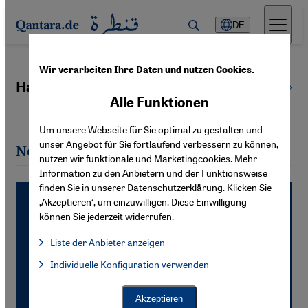
Direkt zum Inhalt springen
DE
Wir verarbeiten Ihre Daten und nutzen Cookies.
Hajo Goertz
Alle Autoren
Alle Funktionen
Um unsere Webseite für Sie optimal zu gestalten und
unser Angebot für Sie fortlaufend verbessern zu können,
Neueste Artikel von Hajo Goertz
nutzen wir funktionale und Marketingcookies. Mehr
Information zu den Anbietern und der Funktionsweise
finden Sie in unserer
Datenschutzerklärung
. Klicken Sie
‚Akzeptieren‘, um einzuwilligen. Diese Einwilligung
können Sie jederzeit widerrufen.
Liste der Anbieter anzeigen
Liste der Anbieter:
Individuelle Konfiguration verwenden
Facebook Embed / Facebook Connect
Facebook Embed / Facebook Connect, Google Maps Embed, Go
Google Tag Manager
Twitter Embed
Akzeptieren
Instagram Embed