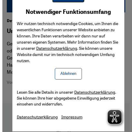
Youtube Embed
Akzeptieren
Notwendiger Funktionsumfang
Google Maps Embed
Definition der Menschenrechte
Wir nutzen technisch notwendige Cookies, um Ihnen die
wesentlichen Funktionen unserer Website anbieten zu
Universell gültig oder kulturabhängig?
können. Ihre Daten verarbeiten wir dann nur auf
unseren eigenen Systemen. Mehr Information finden Sie
Gelten die Menschenrechte weltweit und in allen Kulturen
in unserer
Datenschutzerklärung
. Sie können unsere
oder sind sie vom jeweiligen Menschen- und
Website damit nur im technisch notwendigen Umfang
Gesellschaftsverständnis bestimmt? Darüber sprach
nutzen.
Hajo Goertz mit dem Direktor des Deutschen Instituts für
Menschenrechte, Heiner Bielefeldt.
Ablehnen
Von Hajo Goertz
Lesen Sie alle Details in unserer
Datenschutzerklärung
.
Sie können Ihre hier abgegebene Einwilligung jederzeit
einsehen und widerrufen.
Datenschutzerklärung
Impressum