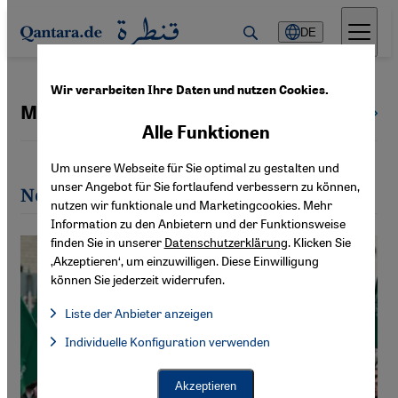
Direkt zum Inhalt springen
DE
Wir verarbeiten Ihre Daten und nutzen Cookies.
Morris Ayek
Alle Autoren
Alle Funktionen
Um unsere Webseite für Sie optimal zu gestalten und
unser Angebot für Sie fortlaufend verbessern zu können,
Neueste Artikel von Morris Ayek
nutzen wir funktionale und Marketingcookies. Mehr
Information zu den Anbietern und der Funktionsweise
finden Sie in unserer
Datenschutzerklärung
. Klicken Sie
‚Akzeptieren‘, um einzuwilligen. Diese Einwilligung
können Sie jederzeit widerrufen.
Liste der Anbieter anzeigen
Liste der Anbieter:
Individuelle Konfiguration verwenden
Facebook Embed / Facebook Connect
Facebook Embed / Facebook Connect, Google Maps Embed, Go
Google Tag Manager
Twitter Embed
Akzeptieren
Instagram Embed