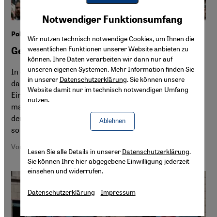
Youtube Embed
Akzeptieren
Notwendiger Funktionsumfang
Google Maps Embed
Politik und Religion im Islam
Wir nutzen technisch notwendige Cookies, um Ihnen die
wesentlichen Funktionen unserer Website anbieten zu
Getrennte oder vereinte Welten?
können. Ihre Daten verarbeiten wir dann nur auf
unseren eigenen Systemen. Mehr Information finden Sie
In der islamischen Welt gibt es eine heftige Debatte
in unserer
Datenschutzerklärung
. Sie können unsere
darüber, ob religiöse und politische Sphäre im Islam eine
Website damit nur im technisch notwendigen Umfang
Einheit bilden. Um diese Frage zu beantworten, müsse
nutzen.
man erst die Begriffe „Religion“ und „Staat“ klären, meint
der syrische Publizist Morris Ayek in seinem Essay. Nur
Ablehnen
so ließen sich Missverständnisse vermeiden.
Von Morris Ayek
Lesen Sie alle Details in unserer
Datenschutzerklärung
.
Sie können Ihre hier abgegebene Einwilligung jederzeit
einsehen und widerrufen.
Datenschutzerklärung
Impressum