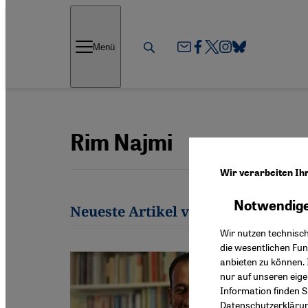
Direkt zum Inhalt springen
Menü
Rim Najmi
Wir verarbeiten Ih
Notwendige
Neueste Artikel von Rim Najmi
Wir nutzen technisc
die wesentlichen Fu
anbieten zu können. 
nur auf unseren eig
Information finden S
Datenschutzerkläru