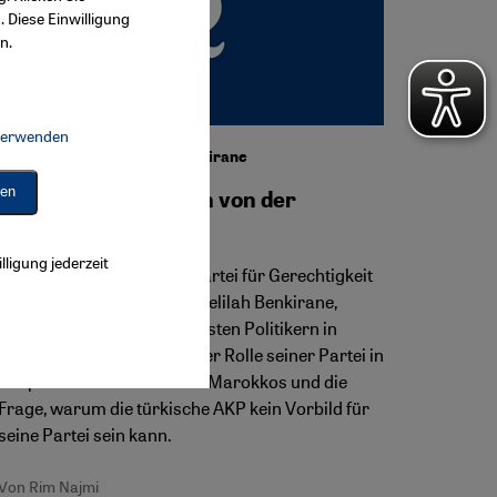
. Diese Einwilligung
n.
 verwenden
Connect, Google Maps Embed, Google Tag Manager, Instagram Embed, 
Interview mit Abdelilah Benkirane
ren
"Uns trennen Welten von der
türkischen AKP"
lligung jederzeit
Der Generalsekretär der Partei für Gerechtigkeit
und Entwicklung (PJD), Abdelilah Benkirane,
gehört zu den einflussreichsten Politikern in
Marokko. Ein Gespräch über Rolle seiner Partei in
der politischen Landschaft Marokkos und die
Frage, warum die türkische AKP kein Vorbild für
seine Partei sein kann.
Von Rim Najmi