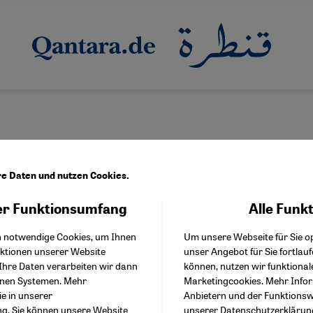
re Daten und nutzen Cookies.
r Funktionsumfang
Alle Funk
Facebook Embed / Facebo
Akzeptieren
Google Tag Manager
h notwendige Cookies, um Ihnen
Um unsere Webseite für Sie op
Twitter Embed
nktionen unserer Website
unser Angebot für Sie fortlau
Instagram Embed
Ihre Daten verarbeiten wir dann
können, nutzen wir funktional
Youtube Embed
enen Systemen. Mehr
Marketingcookies. Mehr Info
Google Maps Embed
ie in unserer
Anbietern und der Funktionswe
ng
. Sie können unsere Website
unserer
Datenschutzerklärun