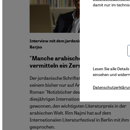
damit nur im techni
Interview mit dem jordanischen Schriftsteller Jalal
Barjas
"Manche arabische Autoren
vermitteln ein Zerrbild“
Lesen Sie alle Detail
einsehen und widerr
Der jordanische Schriftsteller Jalal Barjas hat mit
seinem bisher nur auf Arabisch erschienenen
Datenschutzerkläru
Roman "Notizbücher des Buchhändlers“ den
diesjährigen International Prize for Arabic Fictio
gewonnen, den wichtigsten Literaturpreis in der
arabischen Welt. Rim Najmi hat auf dem
Internationalen Literaturfestival in Berlin mit ihm
gesprochen.