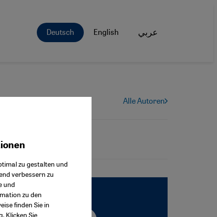
Deutsch
English
عربي
Alle Autoren
tionen
ok Connect
timal zu gestalten und
fend verbessern zu
e und
rmation zu den
ise finden Sie in
g
. Klicken Sie