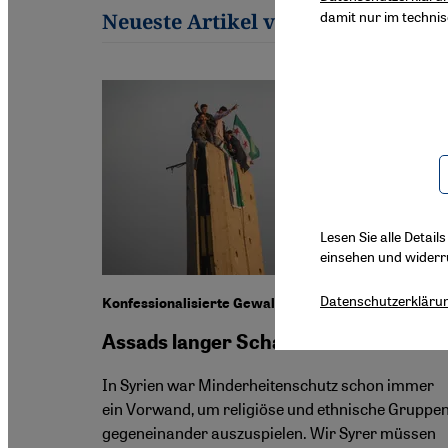
damit nur im techni
Neueste Artikel von Sarah Hunaid
Lesen Sie alle Detail
einsehen und widerr
Datenschutzerkläru
Konfessionalisierte Gewalt in Syrien
Assads langer Schatten
In Syrien war Minderheitenschutz schon immer
ein Vorwand, um religiöse und ethnische Gruppe
gegeneinander auszuspielen. Wir Syrer müssen