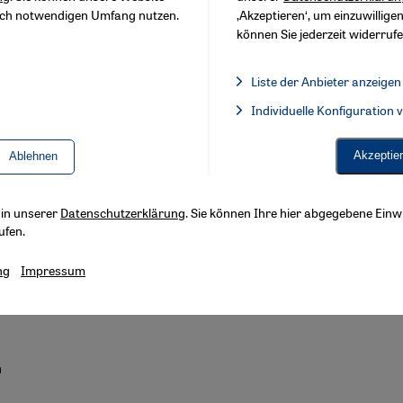
sch notwendigen Umfang nutzen.
‚Akzeptieren‘, um einzuwilligen
i
können Sie jederzeit widerrufe
Liste der Anbieter anzeigen
Liste der Anbieter:
Individuelle Konfiguration
Facebook Embed / Facebook 
Akzeptie
Ablehnen
s in unserer
Datenschutzerklärung
. Sie können Ihre hier abgegebene Einwi
ufen.
ng
Impressum
n