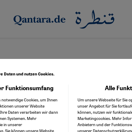
re Daten und nutzen Cookies.
r Funktionsumfang
Alle Funk
Facebook Embed / Facebo
Akzeptieren
Google Tag Manager
h notwendige Cookies, um Ihnen
Um unsere Webseite für Sie op
Twitter Embed
 syrischen Frauenbewegung an. Sie schreibt
nktionen unserer Website
unser Angebot für Sie fortlau
Instagram Embed
n bei der BBC und Al Jazeera zu Flüchtlings-
Ihre Daten verarbeiten wir dann
können, nutzen wir funktional
Youtube Embed
 der Harvard University studiert.
enen Systemen. Mehr
Marketingcookies. Mehr Info
Google Maps Embed
ie in unserer
Anbietern und der Funktionswe
ng
. Sie können unsere Website
unserer
Datenschutzerklärun