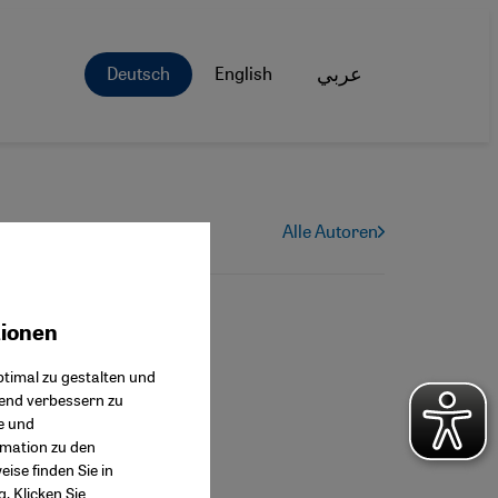
Deutsch
English
عربي
Alle Autoren
tionen
ok Connect
timal zu gestalten und
fend verbessern zu
e und
rmation zu den
ise finden Sie in
g
. Klicken Sie