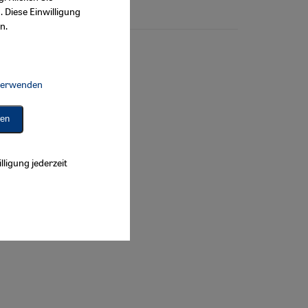
. Diese Einwilligung
n.
 verwenden
Connect, Google Maps Embed, Google Tag Manager, Instagram Embed, 
ren
lligung jederzeit