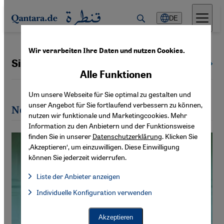
Direkt zum Inhalt springen
DE
Wir verarbeiten Ihre Daten und nutzen Cookies.
Siri Gögelmann
Alle Autoren
Alle Funktionen
Um unsere Webseite für Sie optimal zu gestalten und
unser Angebot für Sie fortlaufend verbessern zu können,
Neueste Artikel von Siri Gögelmann
nutzen wir funktionale und Marketingcookies. Mehr
Information zu den Anbietern und der Funktionsweise
finden Sie in unserer
Datenschutzerklärung
. Klicken Sie
‚Akzeptieren‘, um einzuwilligen. Diese Einwilligung
können Sie jederzeit widerrufen.
Liste der Anbieter anzeigen
Liste der Anbieter:
Individuelle Konfiguration verwenden
Facebook Embed / Facebook Connect
Facebook Embed / Facebook Connect, Google Maps Embed, Go
Google Tag Manager
Twitter Embed
Akzeptieren
Instagram Embed