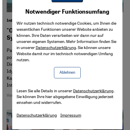
Youtube Embed
Akzeptieren
Notwendiger Funktionsumfang
Google Maps Embed
Interview mit der iranischen Künstlerin Parastou Forouhar
Wir nutzen technisch notwendige Cookies, um Ihnen die
wesentlichen Funktionen unserer Website anbieten zu
"Opposition gegen das religiös-patriarchale
können. Ihre Daten verarbeiten wir dann nur auf
System ist weiblich"
unseren eigenen Systemen. Mehr Information finden Sie
in unserer
Datenschutzerklärung
. Sie können unsere
Parastou Forouhar übersetzt Erlebtes in Bilder – für ihr
Website damit nur im technisch notwendigen Umfang
politisches Engagement wurde sie vor Gericht gestellt.
nutzen.
Die iranische Künstlerin spricht über Arbeiten zwischen
Idylle und Krieg, über Suizid, üppige Bildsprache und den
Ablehnen
Kampf iranischer Frauen für Gleichberechtigung.
Interview von Siri Gögelmann
Lesen Sie alle Details in unserer
Datenschutzerklärung
.
Von Siri Gögelmann
Sie können Ihre hier abgegebene Einwilligung jederzeit
einsehen und widerrufen.
Datenschutzerklärung
Impressum