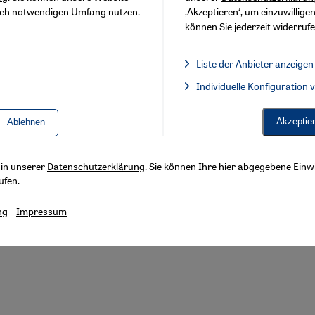
sch notwendigen Umfang nutzen.
‚Akzeptieren‘, um einzuwilligen
können Sie jederzeit widerrufe
Liste der Anbieter anzeigen
Liste der Anbieter:
Individuelle Konfiguration
Facebook Embed / Facebook 
Akzeptie
Ablehnen
s in unserer
Datenschutzerklärung
. Sie können Ihre hier abgegebene Einwi
ufen.
ng
Impressum