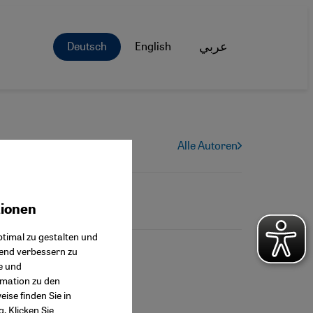
Deutsch
English
عربي
Alle Autoren
tionen
ok Connect
timal zu gestalten und
fend verbessern zu
e und
rmation zu den
ise finden Sie in
g
. Klicken Sie