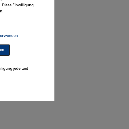
. Diese Einwilligung
n.
 verwenden
Connect, Google Maps Embed, Google Tag Manager, Instagram Embed, 
ren
lligung jederzeit