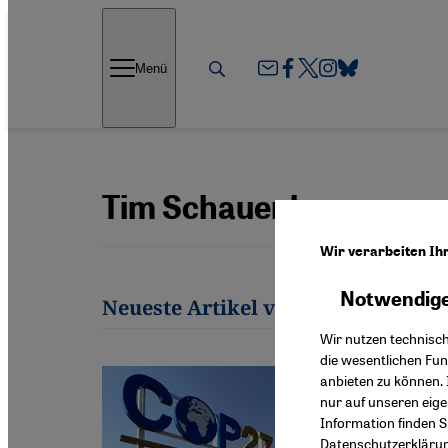
Direkt zum Inhalt springen
Menü
Tim Schauenberg
Wir verarbeiten Ih
Notwendige
Neueste Artikel von Tim Schauenb
Wir nutzen technisc
die wesentlichen Fu
anbieten zu können. 
nur auf unseren eig
Information finden S
Datenschutzerkläru