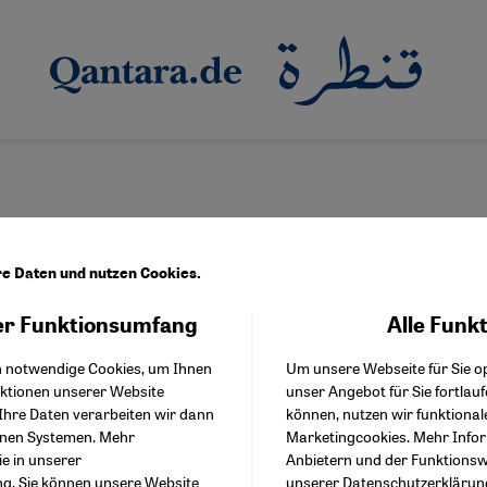
re Daten und nutzen Cookies.
r Funktionsumfang
Alle Funk
Facebook Embed / Facebo
erg
Akzeptieren
Google Tag Manager
h notwendige Cookies, um Ihnen
Um unsere Webseite für Sie op
Twitter Embed
nktionen unserer Website
unser Angebot für Sie fortlau
Instagram Embed
Ihre Daten verarbeiten wir dann
können, nutzen wir funktional
Youtube Embed
enen Systemen. Mehr
Marketingcookies. Mehr Info
Google Maps Embed
ie in unserer
Anbietern und der Funktionswe
ng
. Sie können unsere Website
unserer
Datenschutzerklärun