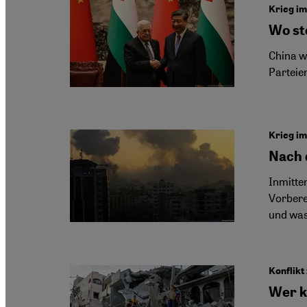
Krieg i
Wo st
China w
Parteien
Krieg i
Nach 
Inmitte
Vorbere
und was 
Konflikt
Wer k