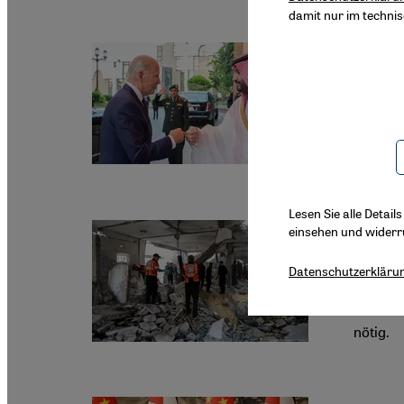
damit nur im techni
USA und
Atoma
Riad un
auch ei
Lesen Sie alle Detail
Die Hal
einsehen und widerr
Gefäh
Datenschutzerkläru
Die kau
sicherh
nötig.