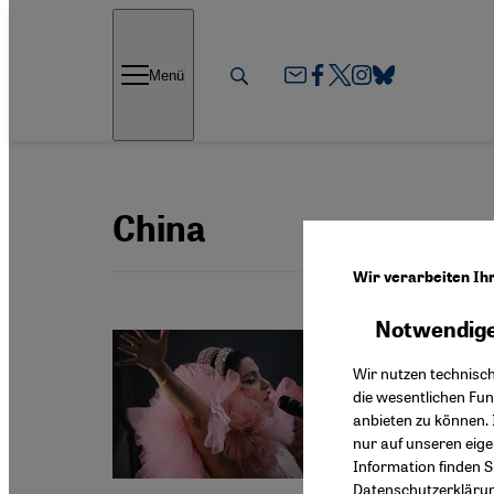
Direkt zum Inhalt springen
Menü
China
Wir verarbeiten Ih
Notwendige
Feminism
„Die W
Wir nutzen technisc
die wesentlichen Fu
Die Tun
anbieten zu können. 
ausschl
nur auf unseren eig
Sprache
Information finden S
Datenschutzerkläru