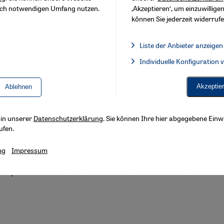
sch notwendigen Umfang nutzen.
‚Akzeptieren‘, um einzuwilligen
können Sie jederzeit widerrufe
 Saudi-Arabien
Liste der Anbieter anzeigen
bkommen in greifbarer Nähe?
Liste der Anbieter:
Individuelle Konfiguration
Facebook Embed / Facebook 
d Washington wollen im Bereich der zivilen Kernenergie zusamm
n militärisches Atomprogramm vorantreiben - und damit ein Wett
Akzeptie
Ablehnen
s in unserer
Datenschutzerklärung
. Sie können Ihre hier abgegebene Einwi
tung der Bundesregierung zum Gaza-Krieg
ufen.
rlicher Irrweg
ng
Impressum
m hörbare Kritik der Bundesregierung an der israelischen Krieg
eitspolitischen Schaden an und schwächt die Demokratie in Deut