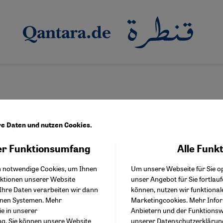
re Daten und nutzen Cookies.
r Funktionsumfang
Alle Funk
Facebook Embed / Facebo
us & Pop in Tunesien
Akzeptieren
Google Tag Manager
elt will keine lauten Frauen“
h notwendige Cookies, um Ihnen
Um unsere Webseite für Sie op
Twitter Embed
nktionen unserer Website
unser Angebot für Sie fortlau
Instagram Embed
esierin Emel Mathlouthi, eine Ikone des Widerstands im Arabische
Ihre Daten verarbeiten wir dann
können, nutzen wir funktional
Youtube Embed
ießlich von Frauen produziert wurde. Ein Gespräch über Feminis
enen Systemen. Mehr
Marketingcookies. Mehr Info
Google Maps Embed
.
ie in unserer
Anbietern und der Funktionswe
ng
. Sie können unsere Website
unserer
Datenschutzerklärun