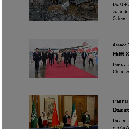
Die USA
zu find
Schaer
Assads B
Hilft 
Der syri
China wi
Iran na
Das s
Das im 
die Auße