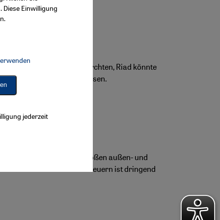
. Diese Einwilligung
n.
 verwenden
Connect, Google Maps Embed, Google Tag Manager, Instagram Embed, 
enarbeiten. Beobachter fürchten, Riad könnte
rüsten in der Region auslösen.
ren
lligung jederzeit
sführung in Gaza richtet großen außen- und
schland und weltweit. Umsteuern ist dringend