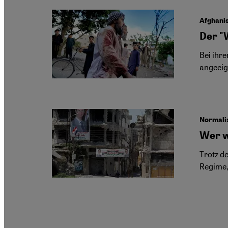
Afghani
Der "
Bei ihr
angeeig
Normali
Wer wi
Trotz d
Regime, 
Seitennummerierung