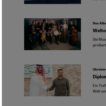
Das Alb
Welto
Die Mus
großart
Ukraine
Diplo
Ein Tref
Welt ve