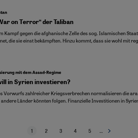
stan
War on Terror“ der Taliban
em Kampf gegen die afghanische Zelle des sog. Islamischen Staate
net, die sie einst bekämpften. Hinzu kommt, dass sie wohl mit r
sierung mit dem Assad-Regime
ll in Syrien investieren?
es Vorwurfs zahlreicher Kriegsverbrechen normalisieren die ar
andere Länder könnten folgen. Finanzielle Investitionen in Syrie
1
2
3
4
5
…
Nächste Seite
Aktuelle Seite
Seite
Seite
Seite
Seite