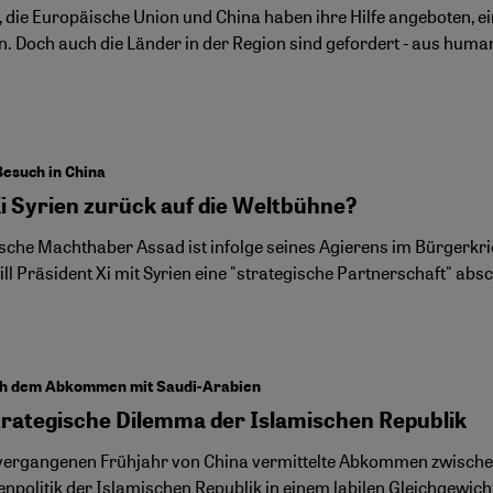
, die Europäische Union und China haben ihre Hilfe angeboten, 
en. Doch auch die Länder in der Region sind gefordert - aus hum
esuch in China
Xi Syrien zurück auf die Weltbühne?
sche Machthaber Assad ist infolge seines Agierens im Bürgerkrieg
ll Präsident Xi mit Syrien eine "strategische Partnerschaft" abs
ch dem Abkommen mit Saudi-Arabien
trategische Dilemma der Islamischen Republik
vergangenen Frühjahr von China vermittelte Abkommen zwischen 
npolitik der Islamischen Republik in einem labilen Gleichgewicht