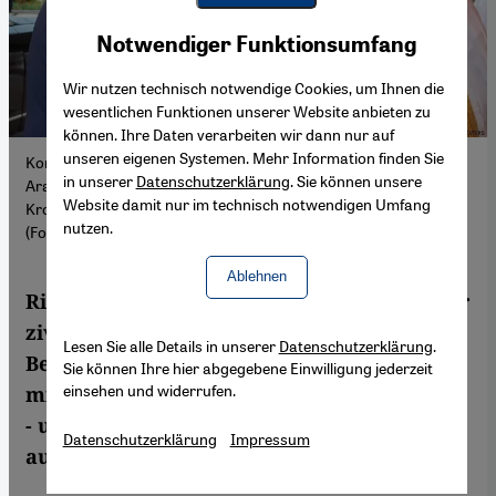
Youtube Embed
Akzeptieren
Notwendiger Funktionsumfang
Google Maps Embed
Wir nutzen technisch notwendige Cookies, um Ihnen die
wesentlichen Funktionen unserer Website anbieten zu
können. Ihre Daten verarbeiten wir dann nur auf
unseren eigenen Systemen. Mehr Information finden Sie
Kommt es zum Atomabkommen zwischen den USA und Saudi-
in unserer
Datenschutzerklärung
. Sie können unsere
Arabien? US-Präsident Joe Biden (links) und der saudische
Website damit nur im technisch notwendigen Umfang
Kronprinz Mohammed bin Salman im Juli 2022 in Dschidda
nutzen.
(Foto: BANDAR ALGALOUD/REUTERS)
Ablehnen
Riad und Washington wollen im Bereich der
zivilen Kernenergie zusammenarbeiten.
Lesen Sie alle Details in unserer
Datenschutzerklärung
.
Beobachter fürchten, Riad könnte auch ein
Sie können Ihre hier abgegebene Einwilligung jederzeit
einsehen und widerrufen.
militärisches Atomprogramm vorantreiben
- und damit ein Wettrüsten in der Region
Datenschutzerklärung
Impressum
auslösen.