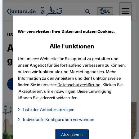
Direkt zum Inhalt springen
DE
Wir verarbeiten Ihre Daten und nutzen Cookies.
·
03.06.2024
USA und Saudi-Arabien
Atomabkommen in
Alle Funktionen
greifbarer Nähe?
Um unsere Webseite für Sie optimal zu gestalten und
unser Angebot für Sie fortlaufend verbessern zu können,
nutzen wir funktionale und Marketingcookies. Mehr
Information zu den Anbietern und der Funktionsweise
Deutsch
English
finden Sie in unserer
Datenschutzerklärung
. Klicken Sie
‚Akzeptieren‘, um einzuwilligen. Diese Einwilligung
können Sie jederzeit widerrufen.
Liste der Anbieter anzeigen
Liste der Anbieter:
Individuelle Konfiguration verwenden
Facebook Embed / Facebook Connect
Facebook Embed / Facebook Connect, Google Maps Embed, Go
Google Tag Manager
Twitter Embed
Akzeptieren
Instagram Embed