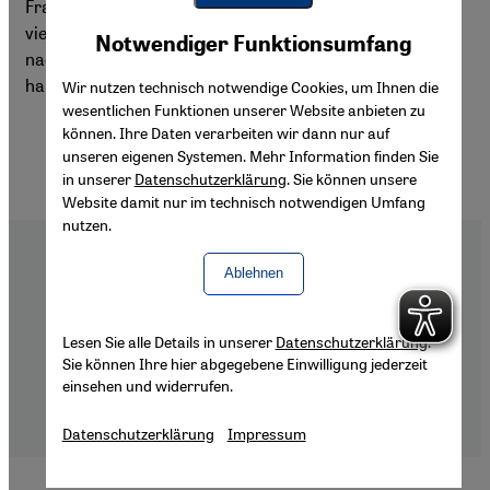
Frauen vertreten. Jedoch kann dies nicht über die
Youtube Embed
vielfältigen Probleme hinwegtäuschen, mit denen sie
Akzeptieren
Notwendiger Funktionsumfang
Google Maps Embed
nach wie vor in Gesellschaft und Politik zu kämpfen
haben.
Wir nutzen technisch notwendige Cookies, um Ihnen die
wesentlichen Funktionen unserer Website anbieten zu
können. Ihre Daten verarbeiten wir dann nur auf
unseren eigenen Systemen. Mehr Information finden Sie
in unserer
Datenschutzerklärung
. Sie können unsere
Website damit nur im technisch notwendigen Umfang
nutzen.
Ablehnen
Footer
Über Uns
Lesen Sie alle Details in unserer
Datenschutzerklärung
.
Impressum
Sie können Ihre hier abgegebene Einwilligung jederzeit
Datenschutzerklärung
einsehen und widerrufen.
Barrierefreiheitserklärung
Datenschutzerklärung
Impressum