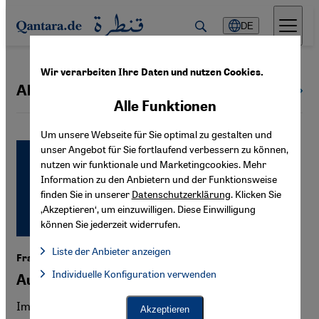
Direkt zum Inhalt springen
DE
Wir verarbeiten Ihre Daten und nutzen Cookies.
Abgeordnete
Alle Themen
Alle Funktionen
Um unsere Webseite für Sie optimal zu gestalten und
unser Angebot für Sie fortlaufend verbessern zu können,
nutzen wir funktionale und Marketingcookies. Mehr
Information zu den Anbietern und der Funktionsweise
finden Sie in unserer
Datenschutzerklärung
. Klicken Sie
‚Akzeptieren‘, um einzuwilligen. Diese Einwilligung
können Sie jederzeit widerrufen.
Liste der Anbieter anzeigen
Frauen im afghanischen Parlament
Liste der Anbieter:
Individuelle Konfiguration verwenden
Facebook Embed / Facebook Connect
Auf der Suche nach Verbündeten
Facebook Embed / Facebook Connect, Google Maps Embed, Go
Google Tag Manager
Twitter Embed
Im neuen afghanischen Parlament sind auch zahlreiche
Akzeptieren
Instagram Embed