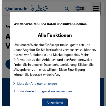
Direkt zum Inhalt springen
DE
Wir verarbeiten Ihre Daten und nutzen Cookies.
·
09.01.2007
Frauen im afghanischen Parlament
Auf der Suche nach
Alle Funktionen
Verbündeten
Um unsere Webseite für Sie optimal zu gestalten und
unser Angebot für Sie fortlaufend verbessern zu können,
nutzen wir funktionale und Marketingcookies. Mehr
Information zu den Anbietern und der Funktionsweise
Deutsch
finden Sie in unserer
Datenschutzerklärung
. Klicken Sie
‚Akzeptieren‘, um einzuwilligen. Diese Einwilligung
können Sie jederzeit widerrufen.
Liste der Anbieter anzeigen
Liste der Anbieter:
Individuelle Konfiguration verwenden
Facebook Embed / Facebook Connect
Facebook Embed / Facebook Connect, Google Maps Embed, Go
Google Tag Manager
Twitter Embed
Akzeptieren
Instagram Embed