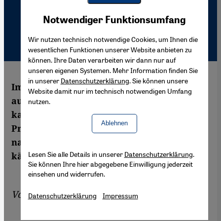
Youtube Embed
Akzeptieren
Notwendiger Funktionsumfang
Google Maps Embed
Wir nutzen technisch notwendige Cookies, um Ihnen die
wesentlichen Funktionen unserer Website anbieten zu
können. Ihre Daten verarbeiten wir dann nur auf
unseren eigenen Systemen. Mehr Information finden Sie
in unserer
Datenschutzerklärung
. Sie können unsere
Im neuen afghanischen Parlament sind
Website damit nur im technisch notwendigen Umfang
auch zahlreiche Frauen vertreten. Jedoch
nutzen.
kann dies nicht über die vielfältigen
Ablehnen
Probleme hinwegtäuschen, mit denen sie
nach wie vor in Gesellschaft und Politik zu
Lesen Sie alle Details in unserer
Datenschutzerklärung
.
kämpfen haben.
Sie können Ihre hier abgegebene Einwilligung jederzeit
einsehen und widerrufen.
Von
Martin Gerner
Datenschutzerklärung
Impressum