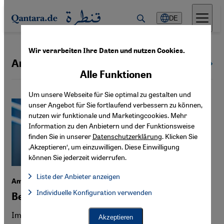
Direkt zum Inhalt springen
DE
Wir verarbeiten Ihre Daten und nutzen Cookies.
Amos Oz
Alle Themen
Alle Funktionen
Um unsere Webseite für Sie optimal zu gestalten und
unser Angebot für Sie fortlaufend verbessern zu können,
nutzen wir funktionale und Marketingcookies. Mehr
Information zu den Anbietern und der Funktionsweise
finden Sie in unserer
Datenschutzerklärung
. Klicken Sie
‚Akzeptieren‘, um einzuwilligen. Diese Einwilligung
können Sie jederzeit widerrufen.
Liste der Anbieter anzeigen
Amos Oz' Ideenroman "Judas"
Liste der Anbieter:
Individuelle Konfiguration verwenden
Facebook Embed / Facebook Connect
Begehr und Verrat
Facebook Embed / Facebook Connect, Google Maps Embed, Go
Google Tag Manager
Twitter Embed
Im vergangenen Juni erhielt der israelische Schriftsteller
Akzeptieren
Instagram Embed