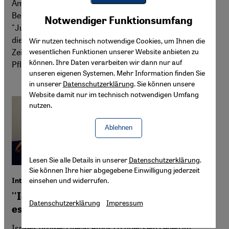
Amos Oz den "Internationalen Literaturpreis" des
Youtube Embed
Berliner Hauses der Kulturen der Welt für seinen Roman
Akzeptieren
Notwendiger Funktionsumfang
Google Maps Embed
"Judas". Darin gelingt es dem 76-Jährigen meisterhaft,
die großen Fragen und Konflikte der Religions- und
Wir nutzen technisch notwendige Cookies, um Ihnen die
Zeitgeschichte im Nahen Osten zu erzählen. Andreas
wesentlichen Funktionen unserer Website anbieten zu
können. Ihre Daten verarbeiten wir dann nur auf
Pflitsch hat das Buch gelesen.
unseren eigenen Systemen. Mehr Information finden Sie
in unserer
Datenschutzerklärung
. Sie können unsere
Website damit nur im technisch notwendigen Umfang
nutzen.
Ablehnen
Lesen Sie alle Details in unserer
Datenschutzerklärung
.
Sie können Ihre hier abgegebene Einwilligung jederzeit
einsehen und widerrufen.
Interview mit Amos Oz
''Ich liebe Israel selbst in Zeiten, wenn ich
Datenschutzerklärung
Impressum
es nicht mag''
Israels großer Literat Amos Oz über sein Leben im