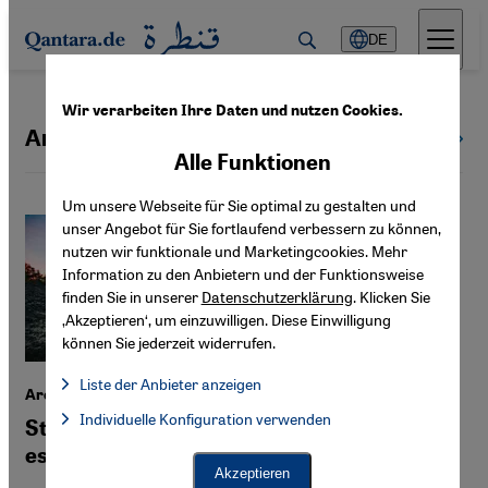
Direkt zum Inhalt springen
DE
Wir verarbeiten Ihre Daten und nutzen Cookies.
Archäologie
Alle Themen
Alle Funktionen
Um unsere Webseite für Sie optimal zu gestalten und
unser Angebot für Sie fortlaufend verbessern zu können,
nutzen wir funktionale und Marketingcookies. Mehr
Information zu den Anbietern und der Funktionsweise
finden Sie in unserer
Datenschutzerklärung
. Klicken Sie
‚Akzeptieren‘, um einzuwilligen. Diese Einwilligung
können Sie jederzeit widerrufen.
Liste der Anbieter anzeigen
Archäologie im Westjordanland
Liste der Anbieter:
Individuelle Konfiguration verwenden
Facebook Embed / Facebook Connect
Streit um biblische Stätte Samaria
Facebook Embed / Facebook Connect, Google Maps Embed, Go
Google Tag Manager
eskaliert
Twitter Embed
Akzeptieren
Instagram Embed