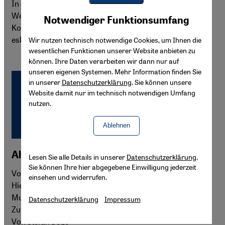
In dem palästinensischen Dorf Sebastia im
Youtube Embed
Westjordanland droht ein schon länger schwelender
Akzeptieren
Notwendiger Funktionsumfang
Google Maps Embed
Konflikt um die archäologischen Schätze im Ort zu
eskalieren.
Wir nutzen technisch notwendige Cookies, um Ihnen die
wesentlichen Funktionen unserer Website anbieten zu
können. Ihre Daten verarbeiten wir dann nur auf
unseren eigenen Systemen. Mehr Information finden Sie
in unserer
Datenschutzerklärung
. Sie können unsere
Website damit nur im technisch notwendigen Umfang
nutzen.
Ablehnen
Als die Hieroglyphen entziffert wurden
Lesen Sie alle Details in unserer
Datenschutzerklärung
.
Sie können Ihre hier abgegebene Einwilligung jederzeit
Vor 200 Jahren half der Stein von Rosetta, das Rätsel der
einsehen und widerrufen.
Hieroglyphen zu lösen. Zum Jubiläum zeigt das British
Museum in London eine umfangreiche Ausstellung. Der
Datenschutzerklärung
Impressum
Zufall spielte die Hauptrolle in dem Archäologie-Krimi.
Von Stefan Dege