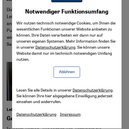
Youtube Embed
Akzeptieren
Die Journalistin, Drehbuchautorin und Schriftstellerin
Notwendiger Funktionsumfang
Google Maps Embed
Leila S. Chudori gehört zu den produktivsten und
anerkanntesten Stimmen Indonesiens. Für ihren Roman
Wir nutzen technisch notwendige Cookies, um Ihnen die
wesentlichen Funktionen unserer Website anbieten zu
Pulang (Heimkehr nach Jakarta) erhielt sie 2013 den
können. Ihre Daten verarbeiten wir dann nur auf
wichtigen indonesischen Literaturpreis "Khatulistiwa".
unseren eigenen Systemen. Mehr Information finden Sie
Sabine Müller stellt Leila S. Chudori vor.
in unserer
Datenschutzerklärung
. Sie können unsere
Website damit nur im technisch notwendigen Umfang
nutzen.
Ablehnen
Lesen Sie alle Details in unserer
Datenschutzerklärung
.
Sie können Ihre hier abgegebene Einwilligung jederzeit
einsehen und widerrufen.
Laksmi Pamuntjaks Roman "Alle Farben Rot"
Datenschutzerklärung
Impressum
Gebrochenes Schweigen
In ihrem Roman "Alle Farben Rot" verbindet die