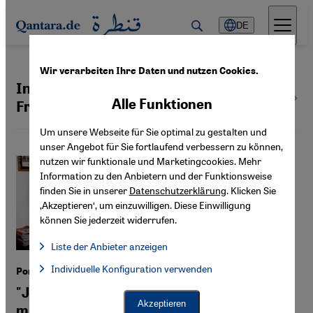
Direkt zum Inhalt springen
DE
Wir verarbeiten Ihre Daten und nutzen Cookies.
Indonesien / Gastland der
Alle
Alle Funktionen
Themen
Frankfurter Buchmesse 2015
Um unsere Webseite für Sie optimal zu gestalten und
unser Angebot für Sie fortlaufend verbessern zu können,
nutzen wir funktionale und Marketingcookies. Mehr
Information zu den Anbietern und der Funktionsweise
finden Sie in unserer
Datenschutzerklärung
. Klicken Sie
‚Akzeptieren‘, um einzuwilligen. Diese Einwilligung
können Sie jederzeit widerrufen.
Liste der Anbieter anzeigen
Liste der Anbieter:
Individuelle Konfiguration verwenden
Facebook Embed / Facebook Connect
Porträt der indonesischen Autorin Leila S. Chudori
Facebook Embed / Facebook Connect, Google Maps Embed, Go
Google Tag Manager
"Journalismus und Literatur gehen für
Twitter Embed
Akzeptieren
mich Hand in Hand"
Instagram Embed