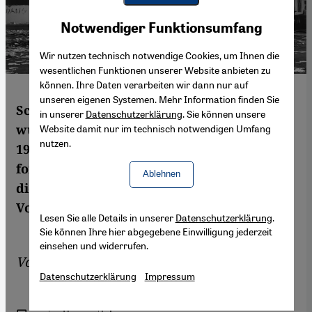
Youtube Embed
Akzeptieren
Notwendiger Funktionsumfang
Google Maps Embed
Wir nutzen technisch notwendige Cookies, um Ihnen die
wesentlichen Funktionen unserer Website anbieten zu
können. Ihre Daten verarbeiten wir dann nur auf
unseren eigenen Systemen. Mehr Information finden Sie
Schätzungsweise eine Million Menschen
in unserer
Datenschutzerklärung
. Sie können unsere
wurden bei den Massakern von 1965 bis
Website damit nur im technisch notwendigen Umfang
nutzen.
1966 umgebracht. Mutige Autorinnen
fordern Aufarbeitung statt Vergessen. Denn
Ablehnen
die Täter gelten bis heute offiziell als
Volkshelden. Von Holger Heimann
Lesen Sie alle Details in unserer
Datenschutzerklärung
.
Sie können Ihre hier abgegebene Einwilligung jederzeit
einsehen und widerrufen.
Von
Holger Heimann
Datenschutzerklärung
Impressum