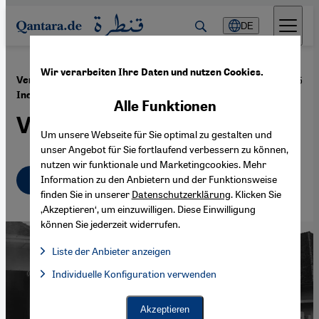
Direkt zum Inhalt springen
DE
Wir verarbeiten Ihre Daten und nutzen Cookies.
·
08.10.2015
Vergangenheitsbewältigung und Literatur in
Indonesien
Alle Funktionen
Verdrängtes Unrecht
Um unsere Webseite für Sie optimal zu gestalten und
unser Angebot für Sie fortlaufend verbessern zu können,
nutzen wir funktionale und Marketingcookies. Mehr
Deutsch
Information zu den Anbietern und der Funktionsweise
finden Sie in unserer
Datenschutzerklärung
. Klicken Sie
‚Akzeptieren‘, um einzuwilligen. Diese Einwilligung
können Sie jederzeit widerrufen.
Liste der Anbieter anzeigen
Liste der Anbieter:
Individuelle Konfiguration verwenden
Facebook Embed / Facebook Connect
Facebook Embed / Facebook Connect, Google Maps Embed, Go
Google Tag Manager
Twitter Embed
Akzeptieren
Instagram Embed