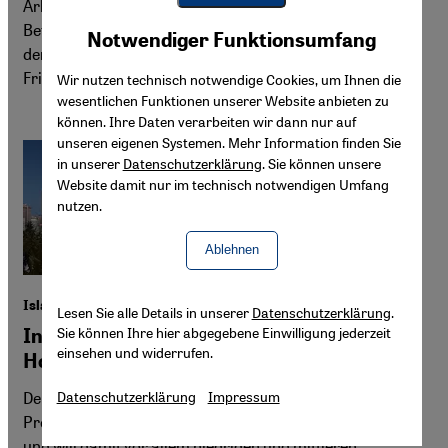
Arbeitskräfte und Unternehmerinnen gebraucht. Ihre
Youtube Embed
Beteiligung ist zentral für eine nachhaltige Entwicklung,
Akzeptieren
Notwendiger Funktionsumfang
Google Maps Embed
den sozialen Zusammenhalt und die Chance auf einen
Frieden. Von Amal Abdullah
Wir nutzen technisch notwendige Cookies, um Ihnen die
wesentlichen Funktionen unserer Website anbieten zu
können. Ihre Daten verarbeiten wir dann nur auf
unseren eigenen Systemen. Mehr Information finden Sie
in unserer
Datenschutzerklärung
. Sie können unsere
Website damit nur im technisch notwendigen Umfang
nutzen.
Ablehnen
Islamisches Bankwesen in den USA
Lesen Sie alle Details in unserer
Datenschutzerklärung
.
Sie können Ihre hier abgegebene Einwilligung jederzeit
Initiative von Seattle macht Muslimen
einsehen und widerrufen.
Hoffnung
Der Stadtrat von Seattle plant die Einführung eines
Datenschutzerklärung
Impressum
Programms zur schariakonformen Darlehensvergabe
und will damit vor allem niedrigen und mittleren