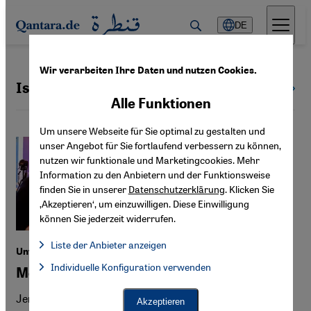
Direkt zum Inhalt springen
DE
Wir verarbeiten Ihre Daten und nutzen Cookies.
Islamisches Bankwesen
Alle Themen
Alle Funktionen
Um unsere Webseite für Sie optimal zu gestalten und
unser Angebot für Sie fortlaufend verbessern zu können,
nutzen wir funktionale und Marketingcookies. Mehr
Information zu den Anbietern und der Funktionsweise
finden Sie in unserer
Datenschutzerklärung
. Klicken Sie
‚Akzeptieren‘, um einzuwilligen. Diese Einwilligung
können Sie jederzeit widerrufen.
Liste der Anbieter anzeigen
Unternehmerinnen im Jemen
Liste der Anbieter:
Individuelle Konfiguration verwenden
Facebook Embed / Facebook Connect
Mehr Unterstützung für Frauen
Facebook Embed / Facebook Connect, Google Maps Embed, Go
Google Tag Manager
Twitter Embed
Jemenitische Frauen werden heute mehr denn je als
Akzeptieren
Instagram Embed