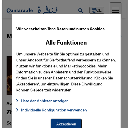
Direkt zum Inhalt springen
DE
Wir verarbeiten Ihre Daten und nutzen Cookies.
Meinungsfreiheit
Alle Themen
Alle Funktionen
Um unsere Webseite für Sie optimal zu gestalten und
unser Angebot für Sie fortlaufend verbessern zu können,
nutzen wir funktionale und Marketingcookies. Mehr
Information zu den Anbietern und der Funktionsweise
finden Sie in unserer
Datenschutzerklärung
. Klicken Sie
‚Akzeptieren‘, um einzuwilligen. Diese Einwilligung
können Sie jederzeit widerrufen.
Liste der Anbieter anzeigen
Autoritarismus in Tunesien
Liste der Anbieter:
Individuelle Konfiguration verwenden
Facebook Embed / Facebook Connect
Zivilgesellschaft im Überlebensmodus
Facebook Embed / Facebook Connect, Google Maps Embed, Go
Google Tag Manager
Twitter Embed
Seit 2024 zieht der tunesische Präsident Kais Said das
Akzeptieren
Instagram Embed