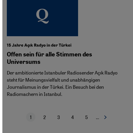
15 Jahre Açık Radyo in der Türkei
Offen sein für alle Stimmen des
Universums
Der ambitionierte Istanbuler Radiosender Açık Radyo
steht für Meinungsvielfalt und unabhängigen
Journalismus in der Türkei. Ein Besuch bei den
Radiomachern in Istanbul.
1
2
3
4
5
…
Nächste Seite
Aktuelle Seite
Seite
Seite
Seite
Seite
Seitennummerierung