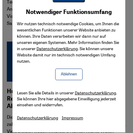
Tempo an: Seine autoritäre Kontrolle nimmt
Youtube Embed
Andersdenkende und gesellschaftliche Minderheiten ins
Akzeptieren
Notwendiger Funktionsumfang
Google Maps Embed
Visier. Die EU sollte die Zivilgesellschaft fördern, anstatt
Saids populistische Rhetorik zu verstärken.
Wir nutzen technisch notwendige Cookies, um Ihnen die
wesentlichen Funktionen unserer Website anbieten zu
können. Ihre Daten verarbeiten wir dann nur auf
unseren eigenen Systemen. Mehr Information finden Sie
in unserer
Datenschutzerklärung
. Sie können unsere
Website damit nur im technisch notwendigen Umfang
nutzen.
Ablehnen
Human Rights Watch: Zunehmende
Lesen Sie alle Details in unserer
Datenschutzerklärung
.
Repression von Demokratieaktivisten in
Sie können Ihre hier abgegebene Einwilligung jederzeit
einsehen und widerrufen.
Algerien
Die algerischen Behörden haben seit September 2019
Datenschutzerklärung
Impressum
zahlreiche Aktivisten der Demokratiebewegung verhaftet.
Viele bleiben wegen inhaftiert. Human Rights Watch