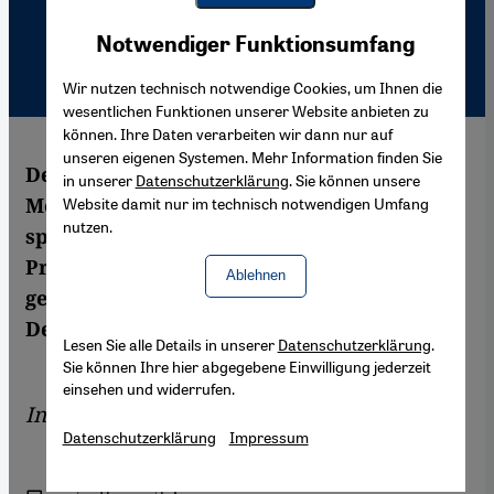
Youtube Embed
Akzeptieren
Notwendiger Funktionsumfang
Google Maps Embed
Wir nutzen technisch notwendige Cookies, um Ihnen die
wesentlichen Funktionen unserer Website anbieten zu
können. Ihre Daten verarbeiten wir dann nur auf
unseren eigenen Systemen. Mehr Information finden Sie
Der Schriftsteller und
in unserer
Datenschutzerklärung
. Sie können unsere
Menschenrechtsaktivist Dogan Akhanli
Website damit nur im technisch notwendigen Umfang
nutzen.
spricht über seinen politisch motivierten
Prozess, die türkische Justiz und die
Ablehnen
gegenwärtige gesellschaftspolitische
Debatte in der Türkei.
Lesen Sie alle Details in unserer
Datenschutzerklärung
.
Sie können Ihre hier abgegebene Einwilligung jederzeit
einsehen und widerrufen.
Interview von
Eren Güvercin
Datenschutzerklärung
Impressum