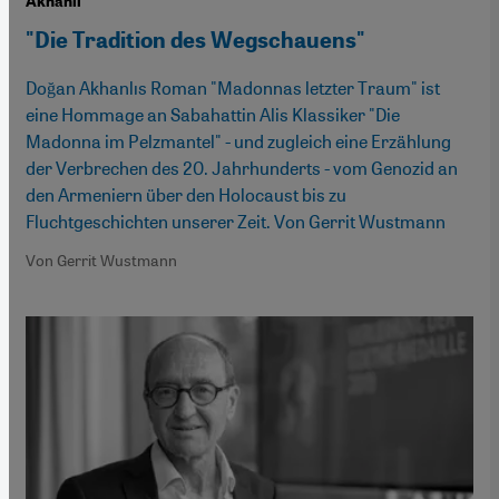
Akhanlı
"Die Tradition des Wegschauens"
Doğan Akhanlıs Roman "Madonnas letzter Traum" ist
eine Hommage an Sabahattin Alis Klassiker "Die
Madonna im Pelzmantel" - und zugleich eine Erzählung
der Verbrechen des 20. Jahrhunderts - vom Genozid an
den Armeniern über den Holocaust bis zu
Fluchtgeschichten unserer Zeit. Von Gerrit Wustmann
Von Gerrit Wustmann