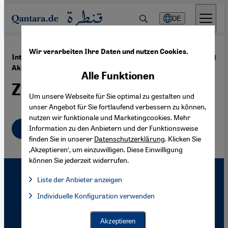
Direkt zum Inhalt springen
DE
Wir verarbeiten Ihre Daten und nutzen Cookies.
·
18.01.2011
Interview mit dem türkischen Schriftsteller Dogan
Akhanli
Alle Funktionen
Zwischen den Fronten
Um unsere Webseite für Sie optimal zu gestalten und
unser Angebot für Sie fortlaufend verbessern zu können,
nutzen wir funktionale und Marketingcookies. Mehr
Deutsch
Information zu den Anbietern und der Funktionsweise
finden Sie in unserer
Datenschutzerklärung
. Klicken Sie
‚Akzeptieren‘, um einzuwilligen. Diese Einwilligung
können Sie jederzeit widerrufen.
Liste der Anbieter anzeigen
Liste der Anbieter:
Individuelle Konfiguration verwenden
Facebook Embed / Facebook Connect
Facebook Embed / Facebook Connect, Google Maps Embed, Go
Google Tag Manager
Twitter Embed
Akzeptieren
Instagram Embed