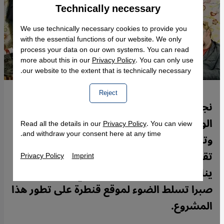
Technically necessary
Accept
Google Maps Embed
We use technically necessary cookies to provide you
with the essential functions of our website. We only
process your data on our own systems. You can read
more about this in our
Privacy Policy
. You can only use
our website to the extent that is technically necessary.
Reject
نجح موسيقار الأجيال المصري محمد عبد
الوهاب في توحيد فنانين من ألمانيا ومصر
Read all the details in our
Privacy Policy
. You can view
and withdraw your consent here at any time.
وتركيا أسسوا سويةً "أوركسترا تبادُل" التي
تقدم أعمال عبد الوهاب بشكل حديث
Privacy Policy
Imprint
يناسب ذوق المستمع الأوروبي أيضا. مارتينا
صبرا تسلط الضوء لموقع قنطرة على تطور هذا
المشروع.