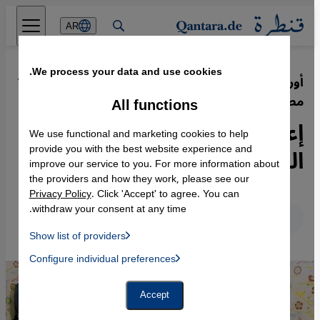
Direkt zum Inhalt springen
AR
We process your data and use cookies.
أوركسترا "تبادل" - موسيقى عربية
·
13.02.2015
مصرية عالمية رابطة للأجيال والحدود
All functions
إعادة اكتشاف موسيقى عبد
We use functional and marketing cookies to help
الوهاب عالميا
provide you with the best website experience and
improve our service to you. For more information about
the providers and how they work, please see our
Privacy Policy
. Click 'Accept' to agree. You can
withdraw your consent at any time.
عربي
English
Deutsch
Show list of providers
List of providers:
Configure individual preferences
Facebook Embed / Facebook Connect
 Manager, Instagram Embed, Twitter Embed, Youtube Embed
Google Tag Manager
Twitter Embed
Accept
Instagram Embed
Youtube Embed