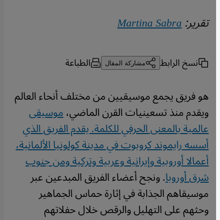
تقرير:
Martina Sabra
نسخ الرابط
الطباعة
مشاركة المقال
هو فريق يجمع موسيقيين من مختلف أنحاء العالم
ويقدم منذ تسعينيات القرن الماضي،
موسيقى
عالمية بالمعنى الحرفي للكلمة. يقدم الفريق الذي
أسسه رايموند كروبوت في مدينة كولونيا الألمانية،
أعمالا أوروبية وإيرانية وعربية وتركية ومن جنوب
شرق أوروبا
. ونجح أعضاء الفريق المبدعين عبر
موسيقاهم الجذابة في إثارة حماس الجماهير
وحثهم على التهليل والرقص خلال حفلاتهم