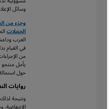
مسؤولية تدمي
وسائل الإعلا
وجزء من ال
الحملات
المر
الغرب وداعش 
في القيام بذ
من الإجراءات
يأمل منتجو وس
حول استمالة 
روايات الن
ونتيجة لذلك 
الانتفاضة. و