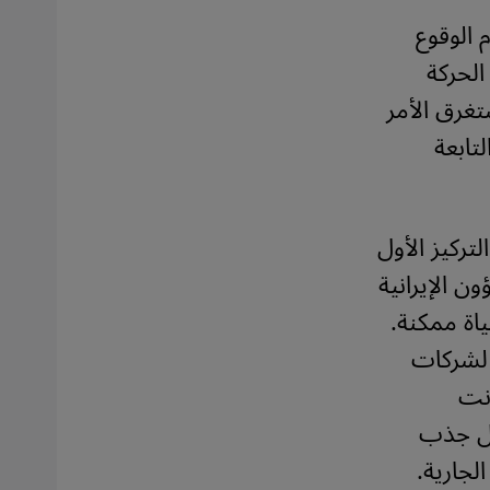
الوقوع
لحركة
خابات الرئاسية المتنازع عليها في عام 2009، استغرق الأمر
تابعة
لتركيز الأول
ن الإيرانية
اة ممكنة.
 لشركات
انت
مل جذب
لجارية.