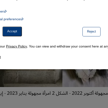
ders
List of providers:
ual preferences
, Twitter Embed, Youtube Embed
Accept
Reject
n our
Privacy Policy
. You can view and withdraw your consent here at any
t