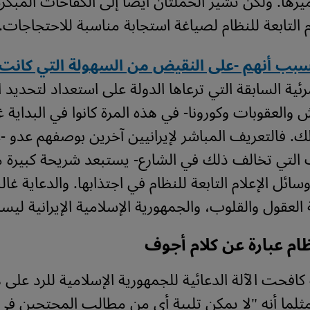
رها. ولكن تشير الحملتان أيضاً إلى الكفاحات المبكر
م التابعة للنظام لصياغة استجابة مناسبة للاحتجاجات.
سبب أنهم -على النقيض من السهولة التي كانت 
ئية السابقة التي ترعاها الدولة على استعداد لتحديد ا
والعقوبات وكورونا- في هذه المرة كانوا في البداية غ
لك. فالتعريف المباشر لإيرانيين آخرين بوصفهم عدو -ع
 التي تخالف ذلك في الشارع- يستبعد شريحة كبيرة 
ائل الإعلام التابعة للنظام في اجتذابها. والدعاية غالبا
العقول والقلوب، والجمهورية الإسلامية الإيرانية ليست
ظام عبارة عن كلام أجوف
كافحت الآلة الدعائية للجمهورية الإسلامية للرد على 
مثلما أنه "لا يمكن تلبية أي من مطالب المحتجين في 