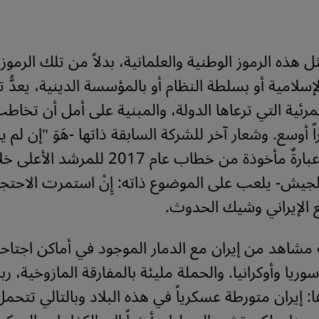
هذه الرموز الوطنية والعلمانية، بدلاً من تلك الرموز 
إسلامية أو بسلطة النظام أو بالمؤسسة الدينية، يعدُّ تكت
لمرئية التي ترعاها الدولة، والمبنية على أمل أن تخاط
 أوسع. وشعار آخر للشركة السابقة ذاتها -هَوَ "إن لم 
أمن..." وهو عبارةٌ مأخوذة من خطاب عام 2017 لل
الجيش- يلعب على الموضوع ذاته: إِنْ استمرت الاحتج
 الإيراني وشيك الحدوث.
 مشاهد من إيران مع الدمار الموجود في أماكن اجتاح
ريا وأوكرانيا. والحملة مليئة بالمفارقة المازوخية، ربم
إيران متورطة عسكرياً في هذه البلاد وبالتالي تتحمل 