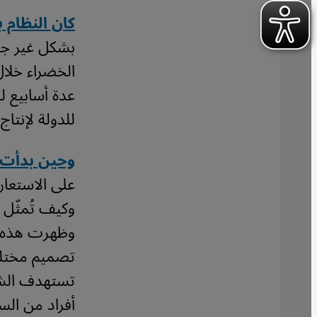
كان النظام ب
بشكل غير جا
عدة أسابيع ل
للدولة لإنتاج
وحين بدأت ا
على الاستعار
وكيف تُمثّل 
وظهرت هذه ا
تصميم مختلفة
تستهدف الشب
أفراد من السك