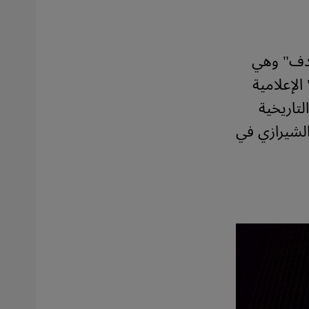
هدف" وهي
ركة "أَوْج" الإعلامية
لتاريخية
الشيرازي في