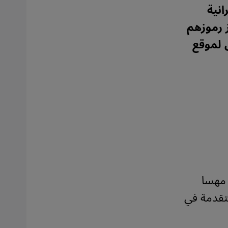
انية
 رموزهم
س لموقع
 مهسا
متقدمة في