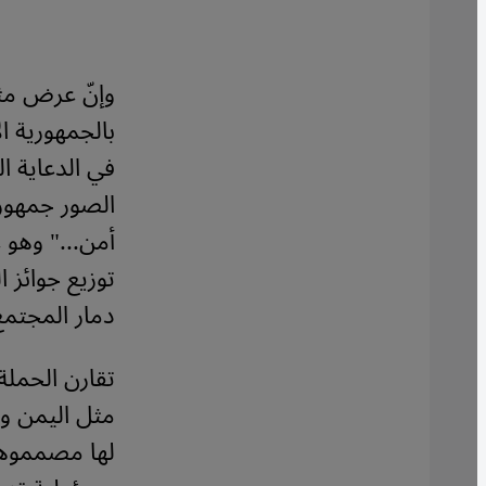
وإنّ عرض مثل 
بالجمهورية ال
في الدعاية ا
الصور جمهوراً
توزيع جوائز 
دمار المجتمع
تقارن الحملة
مثل اليمن وسو
لها مصمموها: 