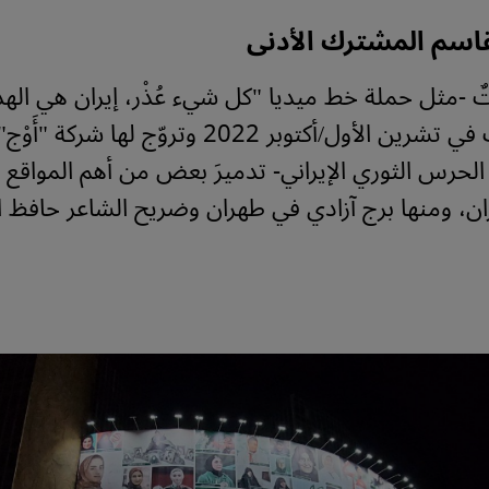
اسم المشترك الأدنى
ٌ -مثل حملة خط ميديا "كل شيء عُذْر، إيران هي ال
حملات بدأت في تشرين الأول/أكتوبر 2022 وتروّج لها ش
الحرس الثوري الإيراني- تدميرَ بعض من أهم المواقع ا
ران، ومنها برج آزادي في طهران وضريح الشاعر حافظ 