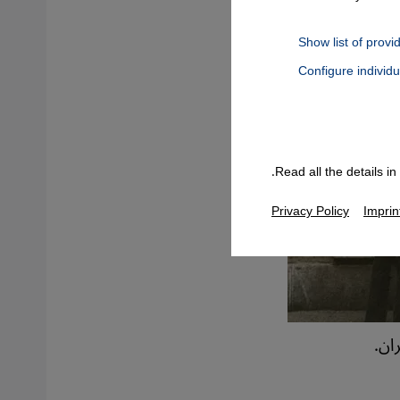
Show list of provi
Configure individ
Connect, Google Maps Embed, Google Tag Manager, Instagram Embed
Read all the details i
Privacy Policy
Imprin