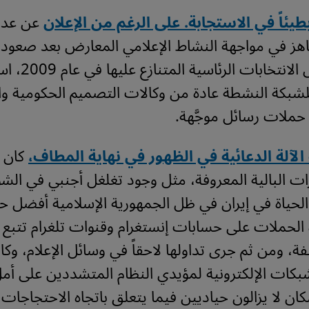
طيئاً في الاستجابة. على الرغم من الإعلان
عن عدم 
هز في مواجهة النشاط الإعلامي المعارض بعد صعود ا
الخضراء خلال الانت
لشبكة النشطة عادة من وكالات التصميم الحكومية وال
 حملات رسائل موجَّهة.
لآلة الدعائية في الظهور في نهاية المطاف،
كان ا
ات البالية المعروفة، مثل وجود تغلغل أجنبي في الشؤو
الحياة في إيران في ظل الجمهورية الإسلامية أفضل حي
لحملات على حسابات إنستغرام وقنوات تلغرام تتبع
، ومن ثم جرى تداولها لاحقاً في وسائل الإعلام، وك
كات الإلكترونية لمؤيدي النظام المتشددين على أ
ان لا يزالون حياديين فيما يتعلق باتجاه الاحتجاجات ا