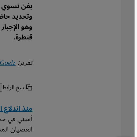
بفن نسوي أي
وتحديد حاضر
وهو الإجبار
قنطرة.
تقرير:
Goelz
نسخ الرابط
منذ اندلاع ال
أميني في حجز
العصيان الم