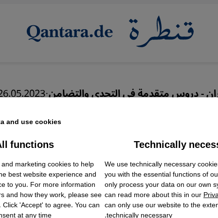
ران - دروس متقدمة في التحدي والتضامن
·
26.05.2023
اية نظام الملالي
a and use cookies.
ll functions
Technically neces
ok Embed / Facebook Connect
Accept
Google Tag Manager
عربي
We use technically necessary cookie
 and marketing cookies to help
Twitter Embed
English
the best website experience and
you with the essential functions of o
Instagram Embed
ce to you. For more information
only process your data on our own 
Youtube Embed
rs and how they work, please see
can read more about this in our
Priv
Google Maps Embed
. Click 'Accept' to agree. You can
can only use our website to the extent
sent at any time.
technically necessary.