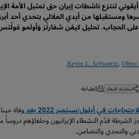
قوني تنتزع ناشطات إيران حق تمثيل الأمة الإير
ها ومستقبلها من أيدي الملالي بتحدي أحد أبرز
 على الحجاب. تحليل كيفن شفارتْز وَأولمو غولْت
Kevin L. Schwartz
,
Olmo 
الطباعة
مشاركة المقال
احتجاجات في أيلول/سبتمبر 2022 بعد
وفاة جينا
 الشرطة قدّم النشطاء الإيرانيون وحلفاؤهم دروساً 
دني والتحدي والتضامن.