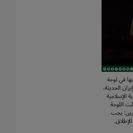
نها في لوحة
حة تضمّ 60 امرأة بارزة في إيران الحديثة،
ة الإسلامية
لت اللوحة
رين: يجب
لإطلاق.