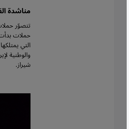
مناشدة الق
تتصوّر حملات
التي يمتلكها 
والوطنية لإي
شيراز.