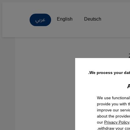
عربي
English
Deutsch
We process your dat
A
Facebo
We use functional
provide you with 
improve our servi
about the provide
our
Privacy Policy
withdraw your con