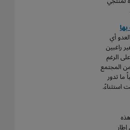
ة لمنتجي
بها
لعدو أي
ير راغبين
لى الرغم
من المجتمع
ً ما تدور
 استثناءً.
هذه
إطار