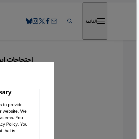
Direkt zum Inhalt springen
القائمة
احتجاجات إي
كشف دع
sary
s to provide
Deutsch
ur website. We
systems. You
acy Policy
. You
 that is