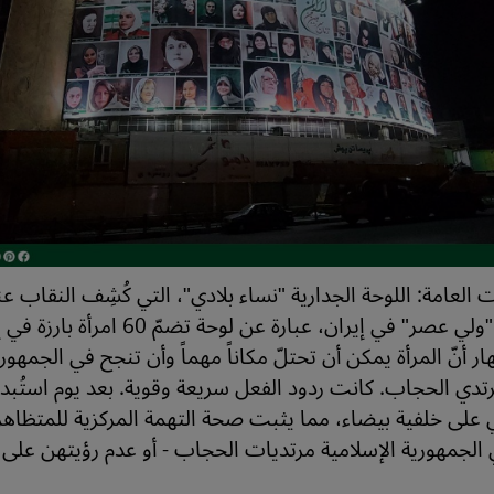
 العامة: اللوحة الجدارية "نساء بلادي"، التي كُشِف النقاب ع
إعلانات ساحة "ولي عصر" في إيران، عبارة عن لو
 أنّ المرأة يمكن أن تحتلّ مكاناً مهماً وأن تنجح في الجمهوري
رتدي الحجاب. كانت ردود الفعل سريعة وقوية. بعد يوم استُبد
ي على خلفية بيضاء، مما يثبت صحة التهمة المركزية للمتظاه
 الجمهورية الإسلامية مرتديات الحجاب - أو عدم رؤيتهن على ا