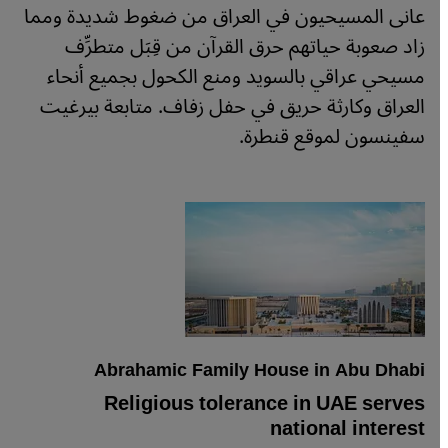
عانى المسيحيون في العراق من ضغوط شديدة ومما
زاد صعوبة حياتهم حرق القرآن من قِبَل متطرِّف
مسيحي عراقي بالسويد ومنع الكحول بجميع أنحاء
العراق وكارثة حريق في حفل زفاف. متابعة بيرغيت
سفينسون لموقع قنطرة.
Abrahamic Family House in Abu Dhabi
Religious tolerance in UAE serves
national interest