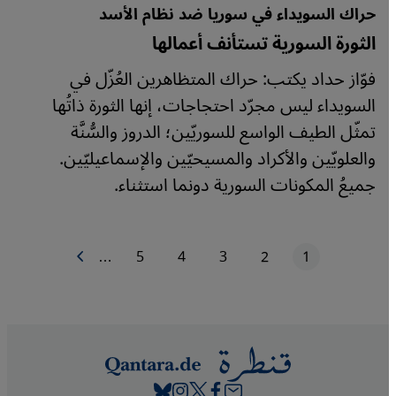
حراك السويداء في سوريا ضد نظام الأسد
الثورة السورية تستأنف أعمالها
فوّاز حداد يكتب: حراك المتظاهرين العُزّل في
السويداء ليس مجرّد احتجاجات، إنها الثورة ذاتُها
تمثّل الطيف الواسع للسوريّين؛ الدروز والسُّنَّة
والعلويّين والأكراد والمسيحيّين والإسماعيليّين.
جميعُ المكونات السورية دونما استثناء.
1
2
3
4
5
…
الصفحة التالية
الصفحة الحاليّة
الصفحة
الصفحة
الصفحة
الصفحة
ترقيم الصفحات