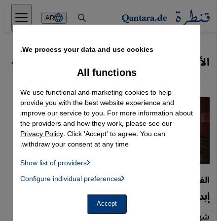
Direkt zum Inhalt springen
AR
We process your data and use cookies.
الأنظمة السلطوية
كل ملفات قنطرة
All functions
We use functional and marketing cookies to help
provide you with the best website experience and
improve our service to you. For more information about
the providers and how they work, please see our
Privacy Policy
. Click 'Accept' to agree. You can
withdraw your consent at any time.
Show list of providers
List of providers:
الفن في إسطنبول
Configure individual preferences
Facebook Embed / Facebook Connect
 Manager, Instagram Embed, Twitter Embed, Youtube Embed
Google Tag Manager
إبداع على أرض مضطربة
Twitter Embed
Accept
Instagram Embed
شهدت تركيا في سبتمبر/أيلول حدثين فنيين بارزين
Youtube Embed