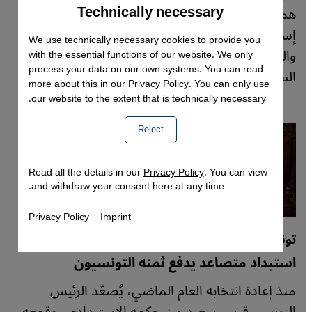
Technically necessary
Accept
هما معرض إسطنبول للفن المعاصر، وبينالي
Google Maps Embed
إسطنبول الثامن عشر، حيث ابتكر الفنانون
We use technically necessary cookies to provide you
والمنظمون طرقًا وأعمال إبداعية لمواجهة الأزمة
with the essential functions of our website. We only
process your data on our own systems. You can read
السياسية والرقابة المتزايدة.
more about this in our
Privacy Policy
. You can only use
our website to the extent that is technically necessary.
Reject
Read all the details in our
Privacy Policy
. You can view
and withdraw your consent here at any time.
Privacy Policy
Imprint
تونس تحت حكم قيس سعيد
استبداد متصاعد يدفع ثمنه التونسيون
منذ إعادة انتخابه العام الماضي، يٌصعّد الرئيس