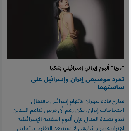
"رويا" ألبوم إيراني إسرائيلي بتركيا
تمرد موسيقى إيران وإسرائيل على
ساستهما
سارع قادة طهران لاتهام إسرائيل بافتعال
احتجاجات إيران. لكن رغم أن فرص تناغم البلدين
تبدو بعيدة المنال فإن ألبوم المغنية الإسرائيلية
الإيرانية ليراز شارهي لا يستبعد التقارب. تحليل