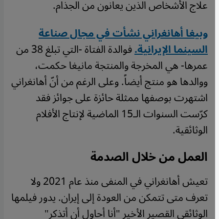
علاج الأشخاص الذين يعانون من الجذام.
وبيغا أهانغراني نشأت في مجال صناعة
السينما الإيرانية.
فوالدة الفتاة -التي تبلغ 38 من
عمرها- هي المخرجة والمنتجة مانيغا حكمت،
ووالدها هو منتج أيضاً. وعلى الرغم من أنّ أهانغراني
اشتهرت بوصفها ممثلة حائزة على جوائز فقد
كرّست السنوات الـ15 الماضية لإنتاج الأفلام
الوثائقية.
العمل من خلال الصدمة
تعيش أهانغراني في المنفى منذ عام 2021 ولا
تعرف متى تتمكن من العودة إلى إيران. يدور فيلمها
الوثائقي القصير الأخير "أنا أحاول أن أتذكر"