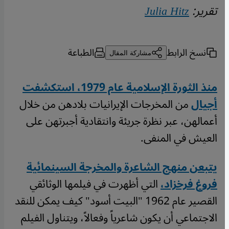
تقرير:
Julia Hitz
نسخ الرابط
الطباعة
مشاركة المقال
منذ الثورة الإسلامية عام 1979، استكشفت
أجيال
من المخرجات الإيرانيات بلادهن من خلال
أعمالهن، عبر نظرة جريئة وانتقادية أجبرتهن على
العيش في المنفى.
يتبعن منهج الشاعرة والمخرجة السينمائية
فروغ فرخزاد،
التي أظهرت في فيلمها الوثائقي
القصير عام 1962 "البيت أسود" كيف يمكن للنقد
الاجتماعي أن يكون شاعرياً وفعالاً، ويتناول الفيلم