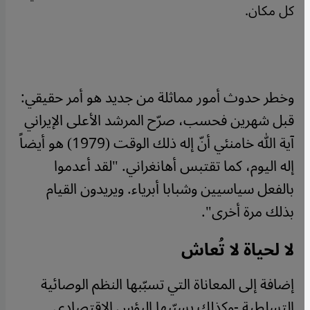
كل مكان.
وخطر حدوث أمور مماثلة من جديد هو أمر حقيقي:
قبل شهرين فحسب، صرّح المرشد الأعلى الإيراني
آية الله خامنئي أنّ إله ذلك الوقت (1979) هو أيضاً
إله اليوم، كما تقتبس أهانغراني. "لقد أعدموا
بالفعل سياسيين وشبابا أبرياء. ويريدون القيام
بذلك مرة أخرى".
لا لحياة لا تُعاش
إضافة إلى المعاناة التي تسبّبها النظم الوصائية
التسلطية -وكذلك يسبّبها البؤس الاقتصادي