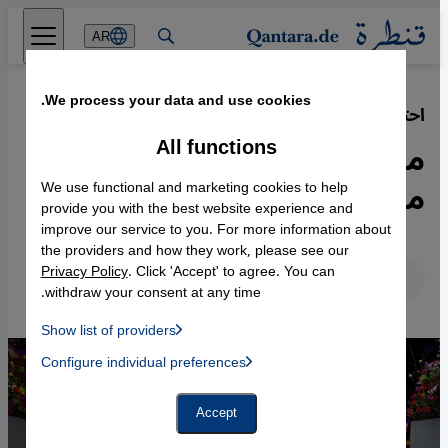
Direkt zum Inhalt springen
AR
We process your data and use cookies.
احتجاجات إيران
·
09.04.2023
All functions
مخرجات أفلام إيرانيات في
مواجهة القمع السياسي
We use functional and marketing cookies to help
provide you with the best website experience and
improve our service to you. For more information about
the providers and how they work, please see our
Privacy Policy
. Click 'Accept' to agree. You can
عربي
English
Deutsch
withdraw your consent at any time.
Show list of providers
List of providers:
Configure individual preferences
Facebook Embed / Facebook Connect
 Manager, Instagram Embed, Twitter Embed, Youtube Embed
Google Tag Manager
Twitter Embed
Accept
Instagram Embed
Youtube Embed