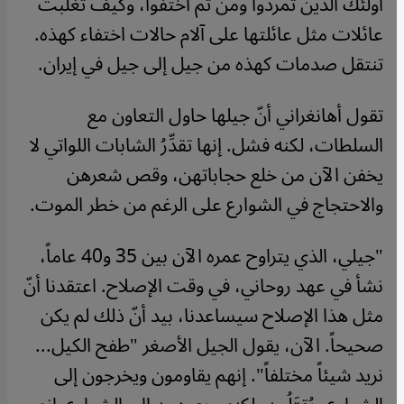
أولئك الذين تمردوا ومن ثم اختفوا، وكيف تغلبت
عائلات مثل عائلتها على آلام حالات اختفاء كهذه.
تنتقل صدمات كهذه من جيل إلى جيل في إيران.
تقول أهانغراني أنّ جيلها حاول التعاون مع
السلطات، لكنه فشل. إنها تقدِّرُ الشابات اللواتي لا
يخفن الآن من خلع حجاباتهن، وقص شعرهن
والاحتجاج في الشوارع على الرغم من خطر الموت.
"جيلي، الذي يتراوح عمره الآن بين 35 و40 عاماً،
نشأ في عهد روحاني، في وقت الإصلاح. اعتقدنا أنّ
مثل هذا الإصلاح سيساعدنا، بيد أنّ ذلك لم يكن
صحيحاً. الآن، يقول الجيل الأصغر "طفح الكيل...
نريد شيئاً مختلفاً". إنهم يقاومون ويخرجون إلى