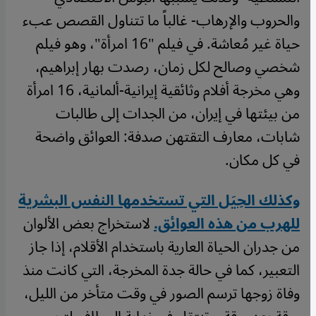
والحروب والإرهاب- غالباً ما تتناول القصص عبء
حياة غير مُعاشة. في فيلم "16 امرأة"، وهو فيلم
شخصي وصالح لكل زمان، رصدت بهار إبراهيم،
وهي مخرجة أفلام وثائقية إيرانية-ألمانية، 16 امرأة
من بيئتها في إيران، من الجدات إلى طالبات
شابات، معارف التقتهن صدفة: العوائق واضحة
في كل مكان.
وكذلك الحِيَل التي تستخدمها النفس البشرية
للهرب من هذه العوائق.
لاستخراج بعض الألوان
من جدران الحياة العارية باستخدام الأقلام، إذا جاز
التعبير، كما في حالة جدة المخرجة، التي كانت منذ
وفاة زوجها ترسم الصور في وقت متأخر من الليل،