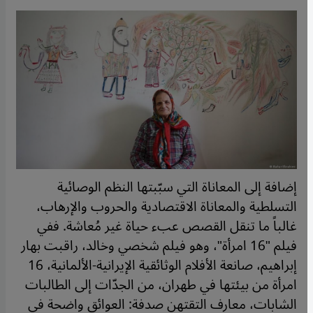
إضافة إلى المعاناة التي سبّبتها النظم الوصائية
التسلطية والمعاناة الاقتصادية والحروب والإرهاب،
غالباً ما تنقل القصص عبء حياة غير مُعاشة. ففي
فيلم "16 امرأة"، وهو فيلم شخصي وخالد، راقبت بهار
إبراهيم، صانعة الأفلام الوثائقية الإيرانية-الألمانية، 16
امرأة من بيئتها في طهران، من الجدّات إلى الطالبات
الشابات، معارف التقتهن صدفة: العوائق واضحة في