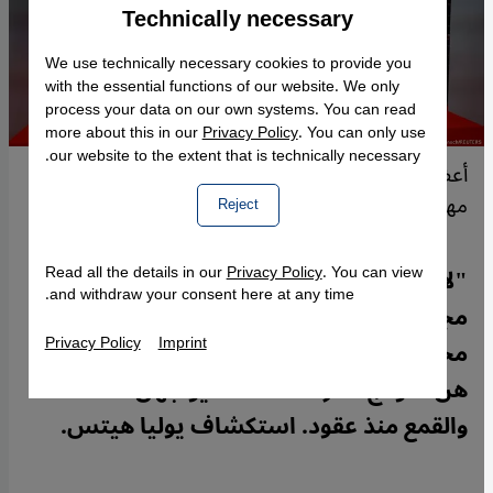
Technically necessary
Accept
Google Maps Embed
We use technically necessary cookies to provide you
with the essential functions of our website. We only
process your data on our own systems. You can read
more about this in our
Privacy Policy
. You can only use
our website to the extent that is technically necessary.
أعضاء من قِطَاع السينما الإيرانية يتظاهرون خلال
مهرجان برليناله 2022 في ألمانيا.
Reject
Read all the details in our
Privacy Policy
. You can view
"لا أزال أرتجف اليوم حين يتصل بهاتفي رقم
and withdraw your consent here at any time.
مجهول" تقول مخرجة إيرانية وهي واحدة من
Privacy Policy
Imprint
مخرجات إيرانيات متعلمات وواعيات سياسيا
هن نموذج للمرأة المتمكنة يواجهن العنف
والقمع منذ عقود. استكشاف يوليا هيتس.