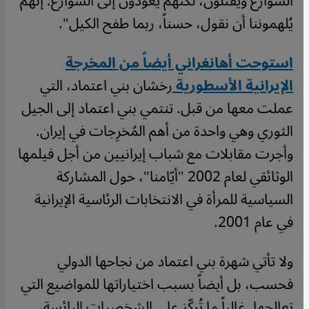
الشوارع ويُقتَلُون، لكنهم يعودون إلى الشوارع. إنهم
يُلهموننا أن نقول، حسناً، ربما طفح الكيل".
استوحت أهانغراني أيضاً من المخرجة
الإيرانية الأسطورية
رخشان بني اعتماد، التي
عملت معها من قبل. تنتمي بني اعتماد إلى الجيل
الثوري وهي واحدة من أهم المُخرِجات في إيران.
وأجرت مقابلات مع شباب إيرانيين من أجل فيلمها
الوثائقي لعام 2002 "أيّامنا"، حول المشاركة
السياسية للمرأة في الانتخابات الرئاسية الإيرانية
في عام 2001.
ولا تأتي شهرة بني اعتماد من نجاحها الدولي
فحسب، بل أيضاً بسبب اختياراتها للمواضيع التي
تعالجها. غالباً ما تُركّز على الشخصيات البائسة،