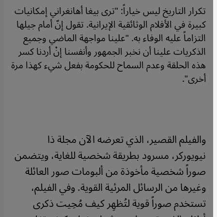
تكرار التاريخ ليس خياراً: "ترى بيغا أهانغراني إمكانيات
كبيرة في الأفلام الوثائقية الإيرانية. تقول إنّ أمام جيلها
التزاماً عليه الوفاء به. "علينا مواجهة الماضي وجميع
الذكريات علينا أن نخبر الجمهور وأنفسنا إنْ أردنا كسر
هذه الحلقة وعدم السماح للحكومة بفعل شيء كهذا مرة
أخرى".
والفيلم القصير، الذي تعرضه الآن مجلة ذا
نيويوركر، مسرود بطريقة شخصية للغاية، ويتضمن
صوراً شخصية مأخوذة من ألبومات صور العائلة
وغيرها من الرسائل المرئية القوية. وفي الفيلم،
تستخدم صوراً قوية لتُظهِر كيف مُحِيت ذكرى