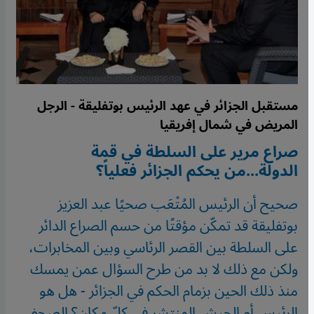
مستقبل الجزائر في عهد الرئيس بوتفليقة - الرجل
المريض في شمال إفريقيا
صراع مرير على السلطة في قمة
الدولة...من يحكم الجزائر فعلياً؟
صحيح أن الرئيس المُتْعَب صحيًا عبد العزيز
بوتفليقة قد تمكّن مؤقتًا من حسم الصراع الدائر
على السلطة بين القصر الرئاسي وبين المخابرات،
ولكن مع ذلك لا بد من طرح السؤال عمن يمسك
منذ ذلك الحين بزمام الحكم في الجزائر - هل هو
الرئيس أم الجيش المنتشر في كلّ مكان؟ الصحفي