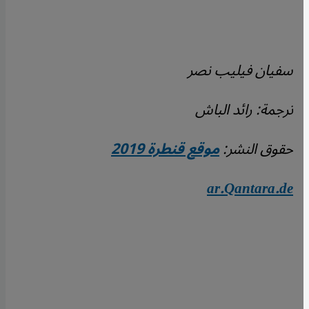
سفيان فيليب نصر
ترجمة: رائد الباش
حقوق النشر:
موقع قنطرة 2019
ar.Qantara.de