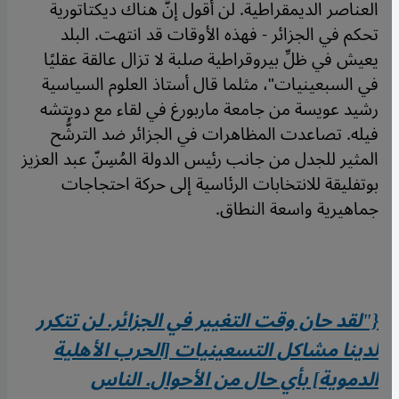
العناصر الديمقراطية. لن أقول إنَّ هناك ديكتاتورية
تحكم في الجزائر - فهذه الأوقات قد انتهت. البلد
يعيش في ظلِّ بيروقراطية صلبة لا تزال عالقة عقليًا
في السبعينيات"، مثلما قال أستاذ العلوم السياسية
رشيد عويسة من جامعة ماربورغ في لقاء مع دويتشه
فيله. تصاعدت المظاهرات في الجزائر ضد الترشُّح
المثير للجدل من جانب رئيس الدولة المُسِنّ عبد العزيز
بوتفليقة للانتخابات الرئاسية إلى حركة احتجاجات
جماهيرية واسعة النطاق.
{"لقد حان وقت التغيير في الجزائر. لن تتكرر
لدينا مشاكل التسعينيات [الحرب الأهلية
الدموية] بأي حال من الأحوال. الناس