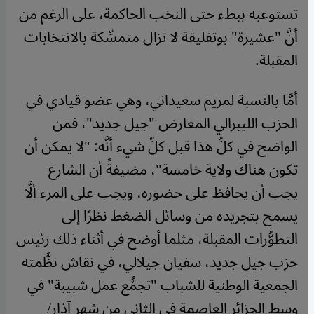
تستوعبه ببطء حتى النخب الحاكمة، على الرغم من
أنَّ "عشيرة" بوتفليقة لا تزال متمسِّكة بالانتخابات
المقبلة.
أمَّا بالنسبة لمريم سعيداني، وهي عضو قيادي في
الحزب الليبرالي المعارض "جيل جديد"، فمن
الواضح في كلِّ هذا قبل كلِّ شيء أنَّه: "لا يمكن أن
تكون هناك ولاية خامسة"، مضيفةً أن الشارع
يجب أن يحافظ على حضوره، ويجب على المرء ألَّا
يسمح بتجريده من وسائل الضغط نظرًا إلى
التطوُّرات المقبلة، مثلما أوضح في أثناء ذلك رئيس
حزب جيل جديد، سفيان جيلالي، في نقاش نظَّمته
الجمعية الوطنية للشباب "تجمُّع عمل شبيبة" في
وسط الجزائر العاصمة في الثاني من شهر آذار/