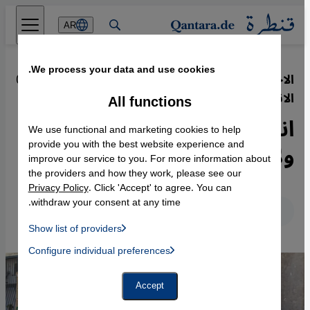
Direkt zum Inhalt springen
AR
We process your data and use cookies.
الاحتجاجات الجماهيرية في الجزائر قبل
·
06.03.2019
الانتخابات الرئاسية 2019
All functions
انتفاضة جزائرية فعالة ضد
We use functional and marketing cookies to help
ولاية بوتفليقة الخامسة
provide you with the best website experience and
improve our service to you. For more information about
the providers and how they work, please see our
Privacy Policy
. Click 'Accept' to agree. You can
withdraw your consent at any time.
عربي
English
Deutsch
Show list of providers
List of providers:
Configure individual preferences
Facebook Embed / Facebook Connect
 Manager, Instagram Embed, Twitter Embed, Youtube Embed
Google Tag Manager
Twitter Embed
Accept
Instagram Embed
Youtube Embed