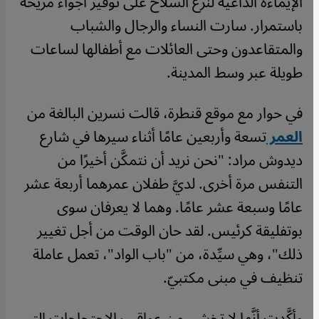
الإيماءة الداعية لنزع السلاح على توفير أجواء مريحة
باستمرار. سارت النساء والرجال والشباب
والمتقاعدون وحتى العائلات مع أطفالها لساعات
طويلة عبر وسط المدينة.
في حوار مع موقع قنطرة، قالت نسرين البالغة من
العمر
تسعة وأربعين عامًا أثناء سيرها في شارع
ديدوش مراد: "نحن نريد أن نتمكَّن أخيرًا من
التنفس مرة أخرى. لديَّ طفلان عمرهما أربعة عشر
عامًا وسبعة عشر عامًا. وهما لا يعرفان سوى
بوتفليقة كرئيس. لقد حان الوقت من أجل تغيير
ذلك"، وهي سيِّدة، من "باب الواد"، تعمل عاملة
تنظيف في مبنى مكتبيّ.
وأكَّدت أنَّها لا تخشى من عواقب الاحتجاجات التي