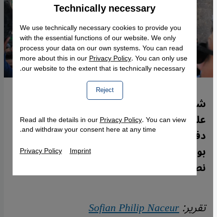
Technically necessary
Accept
Google Maps Embed
We use technically necessary cookies to provide you
with the essential functions of our website. We only
process your data on our own systems. You can read
more about this in our
Privacy Policy
. You can only use
our website to the extent that is technically necessary.
Reject
شباب جزائري أثار الإعجاب في كيفية الضغط
على نظام سلطوي بشكل فعال عبر تكتيكات
Read all the details in our
Privacy Policy
. You can view
and withdraw your consent here at any time.
دفاعية غير عنيفة، بدا معها أن نهاية حكم
بوتفليقة باتت مسألة وقت. سفيان فيليب
Privacy Policy
Imprint
نصر والأجواء من الجزائر لموقع قنطرة.
تقرير:
Sofian Philip Naceur