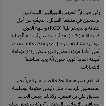
وفي حين أنَّ الحزبين الليبراليين اليساريين
الراسخين في منطقة القبائل، التجمُّع من أجل
الثقافة والديمقراطية (RCD) وجبهة القوى
الاشتراكية (FFS)، قد أوضحا قبل أسابيع أنَّهما لا
ينويان المشاركة في مثل مهزلة الانتخابات هذه،
أعلن أيضًا حزبُ العمَّال التروتسكي (PT) بزعامة
أمينته العامة لويزة حنون أنَّه يريد مقاطعة
الانتخابات.
لقد قام حتى هذه اللحظة العديد من المرشَّحين
المحتملين للرئاسة، مثل رئيس حكومة بوتفليقة
السابق علي بن فليس، وكذلك رئيس الحزب
المحافظ والإسلامي المعتدل "حركة مجتمع السلم"