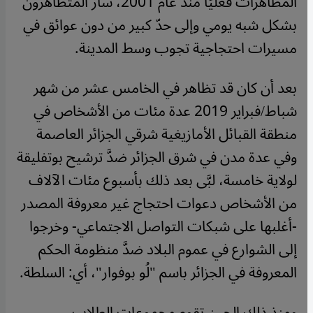
المظاهرات فعليًا منذ عام 2001، سار المتظاهرون
بشكل شبه يومي وإلى حدّ كبير من دون عوائق في
مسيرات احتجاجية تجوب وسط المدينة.
بعد أن كان قد تظاهر في الخامس عشر من شهر
شباط/فبراير 2019 عدة مئات من الأشخاص في
منطقة القبائل الأمازيغية شرقي الجزائر العاصمة
وفي عدة مدن في شرق الجزائر ضدَّ ترشيح بوتفليقة
لولاية خامسة، لبَّى بعد ذلك بأسبوع مئات الآلاف
من الأشخاص دعوات احتجاج غير معروفة المصدر
-أغلبها على شبكات التواصل الاجتماعي- وخرجوا
إلى الشوارع في عموم البلاد ضدَّ منظومة الحكم
المعروفة في الجزائر باسم "لُو بوفوار"، أي: السلطة.
ومنذ ذلك الحين تقوم مجموعات الطلاب