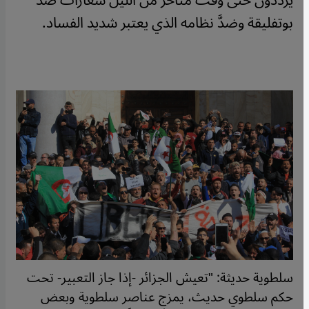
يردِّدون حتى وقت متأخر من الليل شعارات ضدَّ
بوتفليقة وضدَّ نظامه الذي يعتبر شديد الفساد.
سلطوية حديثة: "تعيش الجزائر -إذا جاز التعبير- تحت
حكم سلطوي حديث، يمزج عناصر سلطوية وبعض