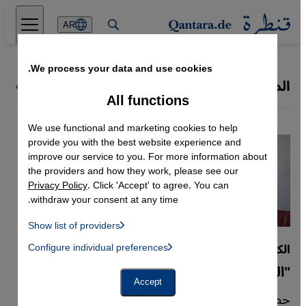
Direkt zum Inhalt springen
AR
We process your data and use cookies.
المعارضة الجزائرية
كل ملفات قنطرة
All functions
We use functional and marketing cookies to help
provide you with the best website experience and
improve our service to you. For more information about
the providers and how they work, please see our
Privacy Policy
. Click 'Accept' to agree. You can
withdraw your consent at any time.
Show list of providers
List of providers:
الكاتب الجزائري سعيد خطيبي
Configure individual preferences
Facebook Embed / Facebook Connect
 Manager, Instagram Embed, Twitter Embed, Youtube Embed
Google Tag Manager
"الجزائر صحراء قاحلة بالنسبة للأدب العربي"
Twitter Embed
Accept
Instagram Embed
حصل المؤلف الجزائري سعيد خطيبي في أبوظبي
Youtube Embed