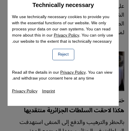
Technically necessary
Accept
على جائزة الشيخ زايد المرموقة لِـ "فرع المؤلف
Google Maps Embed
الشاب 2023" عن روايته البوليسية التاريخية "نهاية
We use technically necessary cookies to provide you
الصحراء". الصحفية الألمانية كلاوديا مينده حاورته
with the essential functions of our website. We only
process your data on our own systems. You can read
لموقع قنطرة.
more about this in our
Privacy Policy
. You can only use
our website to the extent that is technically necessary.
Reject
Read all the details in our
Privacy Policy
. You can view
and withdraw your consent here at any time.
Privacy Policy
Imprint
خنق حرية التعبير في الجزائر
هكذا لاحقت السلطات الجزائرية منتقديها
بالحظر والترهيب والدفع إلى المنفى استهدفت