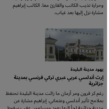
وحرارة تذيب الكاتب والقارئ معا. الكاتب إبراهيم
مشارة نزل إليها بعد غياب.
يهود مدينة البليدة
إرث أندلسي عربي عبري تركي فرنسي بمدينة
جزائرية
رغم كر قرون ومر أزمان ما زالت مدينة البليدة تحتفظ
بملامح تأثير أندلسي وعثماني. إبراهيم مشارة عن
مدينة جزائرية لجأ إليها يهود ومسلمون عقب سقوط