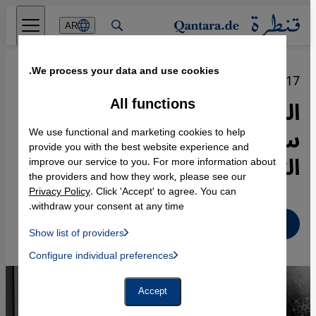
Direkt zum Inhalt springen
AR
We process your data and use cookies.
27.06.2017
All functions
الكاتبة الفلسطينية الأمريكية
سوزان أبو الهوى: الأدب إكسير
We use functional and marketing cookies to help
provide you with the best website experience and
الثقافة
improve our service to you. For more information about
the providers and how they work, please see our
Privacy Policy
. Click 'Accept' to agree. You can
withdraw your consent at any time.
عربي
Show list of providers
List of providers:
Configure individual preferences
Facebook Embed / Facebook Connect
 Manager, Instagram Embed, Twitter Embed, Youtube Embed
Google Tag Manager
Twitter Embed
Accept
Instagram Embed
Youtube Embed