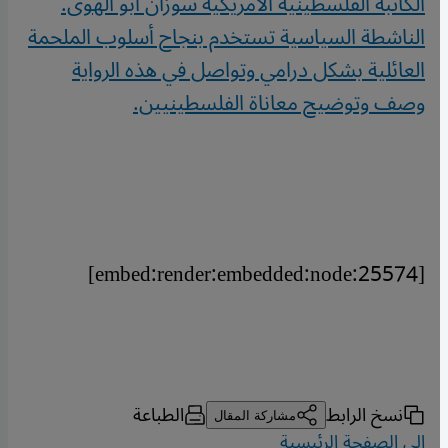
الكاتبة الفلسطينية الأمريكية سوزان أبو الهوى.
الناشطة السياسية تستخدم بنجاح أسلوب الملحمة
العائلية بشكل درامي وتواصل في هذه الرواية
وصف وتوضيح معاناة الفلسطينيين.
[embed:render:embedded:node:25574]
نسخ الرابط
الطباعة
مشاركة المقال
إلى الصفحة الرئيسية