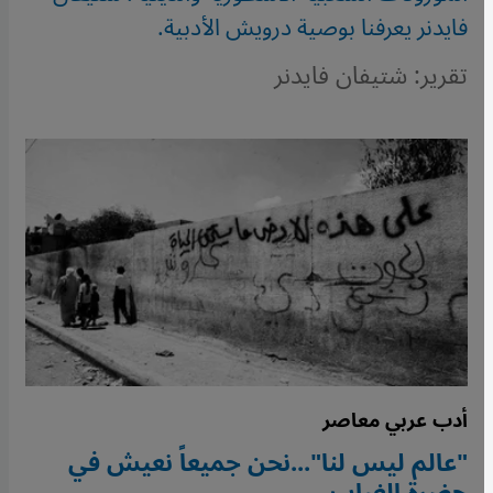
فايدنر يعرفنا بوصية درويش الأدبية.
تقرير: شتيفان فايدنر
أدب عربي معاصر
"عالم ليس لنا"...نحن جميعاً نعيش في
حضرة الغياب