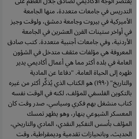
يقتصر الوجه الأكاديمي لصادق جلال العظم على
التدريس في جامعات متعددة، منها الجامعة
الأميركية في بيروت وجامعة دمشق، ولوقت وجيز
في أواخر ستينات القرن العشرين في الجامعة
الأردنية، وفي جامعات أجنبية متعددة. كتب صادق
المعروفة هي مؤلفات مثقف متدخل في الشؤون
العامة في بلده أكثر مما هي أعمال أكاديمي يدير
ظهره إلى الحياة العامة. "دفاعا عن المادية
والتاريخ" (١٩٩٠) هو الكتاب الذي يُذكِّر أكثر من غيره
بالتكوين الفلسفي للمؤلف، لكنه في الوقت نفسه
كتاب منشغل بهم فكري وسياسي، صدر وقت كان
المعسكر الشيوعي ينهار، وهو يظهر تمسك
المؤلف بأسس التفكير النقدي، المادي والتاريخي،
الحديث، وبانحيازات تقدمية وديمقراطية، وقت