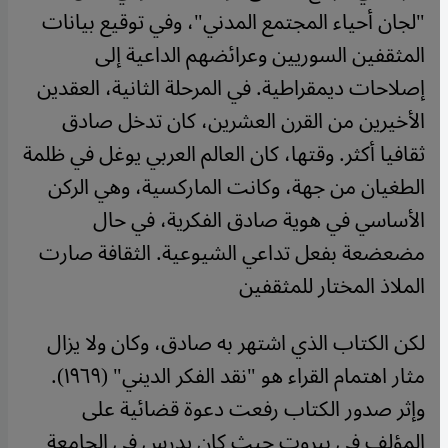
"لجان أحياء المجتمع المدني"، وفي توقيع بيانات
المثقفين السوريين وعرائضهم الداعية إلى
إصلاحات ديمقراطية. في المرحلة الثانية، العقدين
الأخيرين من القرن العشرين، كان تدخل صادق
ثقافيا أكثر. وقتها، كان العالم العربي يوغل في ظلمة
الطغيان من جهة، وكانت الماركسية، وهي الركن
الأساسي في هوية صادق الفكرية، في حال
مضعضعة بفعل تداعي الشيوعية. الثقافة صارت
الملاذ المختار للمثقفين
لكن الكتاب الذي اشتهر به صادق، وكان ولا يزال
مثار اهتمام القراء هو "نقد الفكر الديني" (١٩٦٩).
وإثر صدور الكتاب رفعت دعوة قضائية على
المؤلف في بيروت حيث كان يدرس في الجامعة