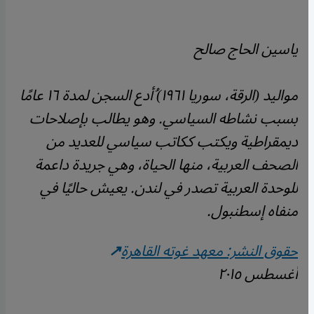
ياسين الحاج صالح
مواليد (الرقة، سوريا ١٩٦١) ُأدع السجن لمدة ١٦ عامًا
بسبب نشاطه السياسي. وهو يطالب بإصلاحات
ديمقراطية ويكتب ككاتب سياسي للعديد من
الصحف العربية، منها الحياة، وهي جريدة داعمة
للوحدة العربية تصدر في لندن. يعيش حاليًا في
منفاه إسطنبول.
حقوق النشر: معهد غوته القاهرة
أغسطس ٢٠١٥