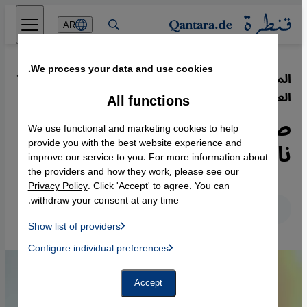
Direkt zum Inhalt springen
AR
We process your data and use cookies.
المفكر الكوسموبوليتي صادق جلال
·
12.10.2015
العظم
All functions
صادق جلال العظم – فيلسوف
We use functional and marketing cookies to help
ناقد و ناشط سياسي
provide you with the best website experience and
improve our service to you. For more information about
the providers and how they work, please see our
Privacy Policy
. Click 'Accept' to agree. You can
withdraw your consent at any time.
عربي
English
Deutsch
Show list of providers
List of providers:
Configure individual preferences
Facebook Embed / Facebook Connect
 Manager, Instagram Embed, Twitter Embed, Youtube Embed
Google Tag Manager
Twitter Embed
Accept
Instagram Embed
Youtube Embed