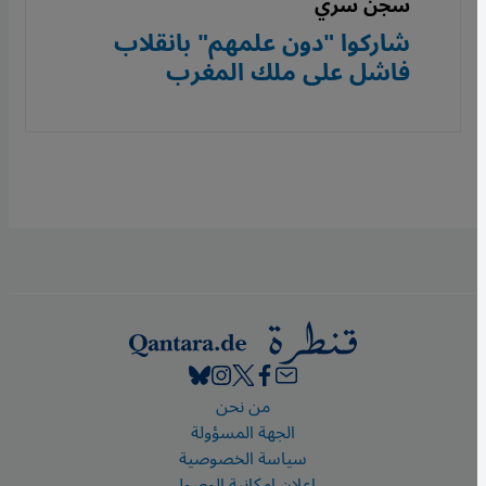
سجن سري
شاركوا "دون علمهم" بانقلاب
فاشل على ملك المغرب
Footer
من نحن
الجهة المسؤولة
سياسة الخصوصية
إعلان إمكانية الوصول