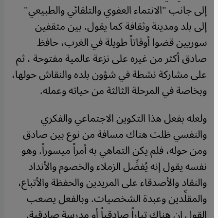
إلى جانب "الانتماء العفوي والتلقائي والطبيعي"
إلى بلد ومدينة وثقافة كما يقول. بين مثقفين
سوريين قضوا أوقاتاً طويلة في الغرب، حافظ
صادق أكثر من غيره على نزعة عالمية مفتوحة ، ثم
على مشاركة نشطة في شؤون بلده والنقاش حولها،
وبخاصة في المرحلة الثالثة من حياته وعمله.
ولعله بفعل هذا التكوين الاجتماعي والفكري
والنفسي ظلت هناك مسافة من نوع بين صادق
ومن حوله، فلم يكن التماهي به أمراً ميسوراً. وهو
نفسه يقول إنه يُفضِّل الزملاء والخصوم والأنداد
والنقاد والأصدقاء على المريدين والحفظة والأتباع،
والمقلِّدين وعبدة الشخصيات. وبالفعل يصعب
القول إن هناك تياراً صادقياً أو مدرسة صادقية.