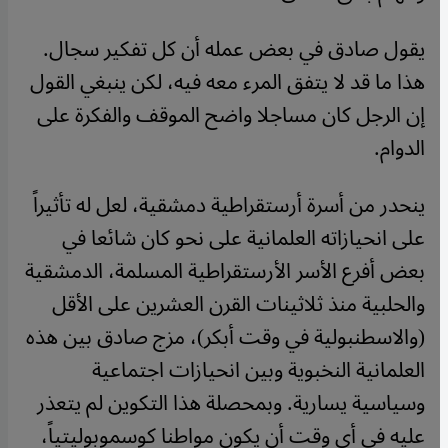
يقول صادق في بعض عمله أن كل تفكير سجال.
هذا ما قد لا يتفق المرء معه فيه، لكن ينبغي القول
إن الرجل كان مساجلا واضح الموقف والفكرة على
الدوام.
ينحدر من أسرة أرستقراطية دمشقية، لعل له تأثيراً
على انحيازاته العلمانية على نحو كان شائعا في
بعض أفرع الأسر الأرستقراطية المسلمة، الدمشقية
والحلبية منذ ثلاثينات القرن العشرين على الأقل
(والاسطنبولية في وقت أبكر)، مزج صادق بين هذه
العلمانية النخبوية وبين انحيازات اجتماعية
وسياسية يسارية. وبمحصلة هذا التكوين لم يتعذر
عليه في أي وقت أن يكون مواطنا كوسموبوليتياً،