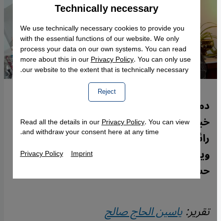
Technically necessary
Accept
Google Maps Embed
We use technically necessary cookies to provide you
with the essential functions of our website. We only
process your data on our own systems. You can read
more about this in our
Privacy Policy
. You can only use
our website to the extent that is technically necessary.
Reject
دمشقي، لكن هذا الكوسموبوليتي لا يحن إلى
خبز أمه، ولا يبكي على الأطلال، ولا تملأ أنفه
Read all the details in our
Privacy Policy
. You can view
and withdraw your consent here at any time.
رائحة الياسمين (وهو من رموز دمشق)،
وينحاز للحرية الشخصية بمجازفاتها وجليدها،
Privacy Policy
Imprint
حسب تعبيره، على دفء الرحم الأول.
تقرير:
ياسين الحاج صالح