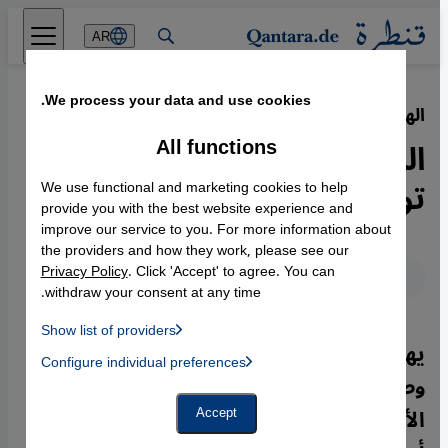
Direkt zum Inhalt springen
AR
We process your data and use cookies.
الهجرة السرية من تونس إلى أوروبا
·
18.12.2012
All functions
المشاريع المحلية إنقاذ لشباب
تونس من وهم الثراء في أوروبا
We use functional and marketing cookies to help
provide you with the best website experience and
improve our service to you. For more information about
the providers and how they work, please see our
Privacy Policy
. Click 'Accept' to agree. You can
عربي
English
Deutsch
withdraw your consent at any time.
Show list of providers
يهاجر الكثيرون من الشباب التونسي من
List of providers:
Configure individual preferences
Facebook Embed / Facebook Connect
 Manager, Instagram Embed, Twitter Embed, Youtube Embed
وطنهم حتى بعد "ثورة الياسمين" فراراً من
Google Tag Manager
Twitter Embed
الأزمة الاقتصادية والبطالة في تونس، وتزداد
Accept
Instagram Embed
Youtube Embed