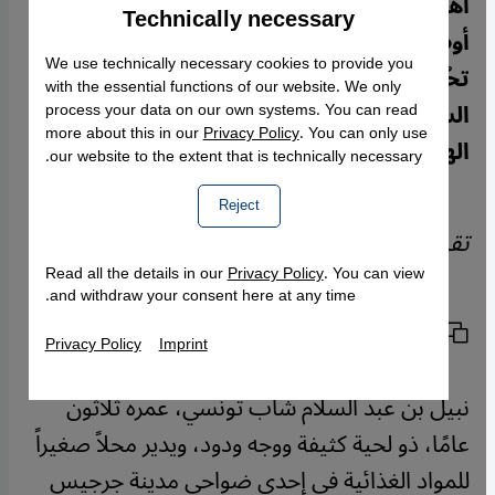
أهمية المشاريع الهادفة إلى تحسين
Technically necessary
Accept
Google Maps Embed
أوضاعهم وهي مشاريع استثمارية محلية
We use technically necessary cookies to provide you
تحُول دون هجرتهم إلى المجهول. الصحفي
with the essential functions of our website. We only
السويسري بيآت شتاوفر يسلِّط الضوء على
process your data on our own systems. You can read
more about this in our
Privacy Policy
. You can only use
الهجرة السرية وسبل مواجهتها في تونس.
our website to the extent that is technically necessary.
Reject
تقرير:
Beat Stauffer
Read all the details in our
Privacy Policy
. You can view
and withdraw your consent here at any time.
نسخ الرابط
الطباعة
مشاركة المقال
Privacy Policy
Imprint
نبيل بن عبد السلام شاب تونسي، عمره ثلاثون
عامًا، ذو لحية كثيفة ووجه ودود، ويدير محلاً صغيراً
للمواد الغذائية في إحدى ضواحي مدينة جرجيس