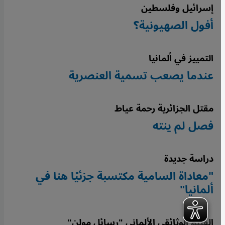
إسرائيل وفلسطين
أفول الصهيونية؟
التمييز في ألمانيا
عندما يصعب تسمية العنصرية
مقتل الجزائرية رحمة عياط
فصل لم ينته
دراسة جديدة
"معاداة السامية مكتسبة جزئيًا هنا في
ألمانيا"
الفيلم الوثائقي الألماني "رسائل مولن"