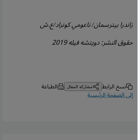
زاندرا بيترسمان/ ناعومي كونراد/ع.ش
حقوق النشر: دويتشه فيله 2019
نسخ الرابط
الطباعة
مشاركة المقال
إلى الصفحة الرئيسية