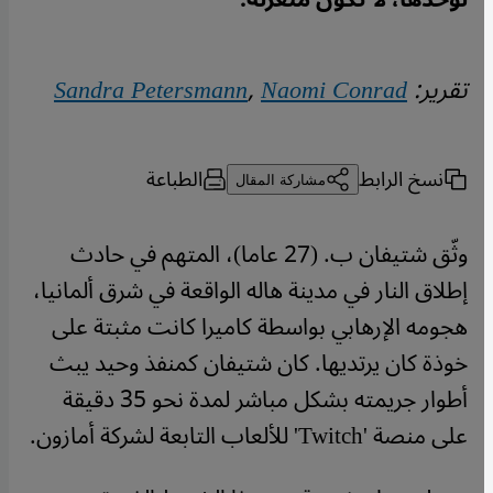
تقرير:
Naomi Conrad
,
Sandra Petersmann
نسخ الرابط
الطباعة
مشاركة المقال
وثّق شتيفان ب. (27 عاما)، المتهم في حادث
إطلاق النار في مدينة هاله الواقعة في شرق ألمانيا،
هجومه الإرهابي بواسطة كاميرا كانت مثبتة على
خوذة كان يرتديها. كان شتيفان كمنفذ وحيد يبث
أطوار جريمته بشكل مباشر لمدة نحو 35 دقيقة
على منصة 'Twitch' للألعاب التابعة لشركة أمازون.