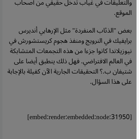
والتعليقات في غياب تدخل حقيقي من أصحاب
الموقع.
بعض "الذئاب المنفردة" مثل الإرهابي أنديرس
برايفيك في النرويج ومنفذ هجوم كريستشورش في
نيوزيلاندا كانوا جزءا من هذه التجمعات المتشابكة
في العالم الافتراضي. فهل ذلك ينطبق أيضا على
شتيفان ب.؟ التحقيقات الجارية الآن كفيلة بالإجابة
على هذا السؤال.
[embed:render:embedded:node:31950]