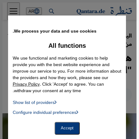
Direkt zum Inhalt springen
AR
We process your data and use cookies.
اليمين المتطرف في ألمانيا بعد 75 عامًا
·
16.10.2019
من سقوط النازية
All functions
هجوم هاله الإرهابي: نظرية
We use functional and marketing cookies to help
"الذئاب المنفردة" مضللة
provide you with the best website experience and
improve our service to you. For more information about
the providers and how they work, please see our
Privacy Policy
. Click 'Accept' to agree. You can
withdraw your consent at any time.
عربي
English
Deutsch
Show list of providers
List of providers:
Configure individual preferences
Facebook Embed / Facebook Connect
 Manager, Instagram Embed, Twitter Embed, Youtube Embed
Google Tag Manager
Twitter Embed
Accept
Instagram Embed
Youtube Embed