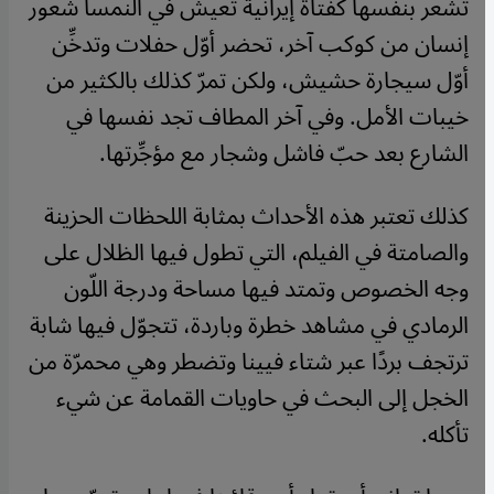
تشعر بنفسها كفتاة إيرانية تعيش في النمسا شعور
إنسان من كوكب آخر، تحضر أوّل حفلات وتدخِّن
أوّل سيجارة حشيش، ولكن تمرّ كذلك بالكثير من
خيبات الأمل. وفي آخر المطاف تجد نفسها في
الشارع بعد حبّ فاشل وشجار مع مؤجِّرتها.
​​كذلك تعتبر هذه الأحداث بمثابة اللحظات الحزينة
والصامتة في الفيلم، التي تطول فيها الظلال على
وجه الخصوص وتمتد فيها مساحة ودرجة اللّون
الرمادي في مشاهد خطرة وباردة، تتجوّل فيها شابة
ترتجف بردًا عبر شتاء فيينا وتضطر وهي محمرّة من
الخجل إلى البحث في حاويات القمامة عن شيء
تأكله.