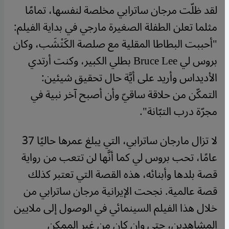
لقد ظلّت مرجان ساترابي مخلصة لنفسها، تمامًا
مثلما تعلن الطفلة الصغيرة مارجي في بداية الفيلم:
"أحببت البطاطا المقلية مع صلصة الكَتْشَب، وكان
بروس لي Bruce Lee بطلي الكبير، وكنت أرتدي
الأديداس وأريد على أيَّة حال تحقيق شيئين:
التمكّن من حلاقة ساقيّ وأن أصبح آخر نبية في
مجرّة درب التبّانة".
لا تزال مارجان ساترابي، التي يبلغ عمرها حاليًا 37
عامًا، تحب بروس لي كما أنَّها لن تتعب من رواية
قصة بلدها وأبنائه، هذه القصة التي تعتبر كذلك
قصة عالمية. نجحت الإيرانية مرجان ساترابي من
خلال هذا الفيلم السينمائي في الوصول إلى ملايين
المشاهدين، حتى وإن كان من غير الممكن