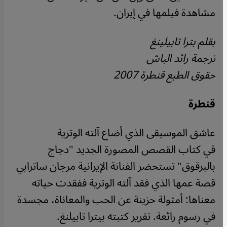
مشاهدة فيلمها في إيران.
بقلم بترا تابيلينغ
ترجمة رائد الباش
حقوق الطبع قنطرة 2007
قنطرة
عاشق الموسيقى الذي أضاع آلته الوترية
قي كتاب القصص المصورة الجديد "دجاج
بالبرقوق" تستحضر الفنانة الإيرانية مرجان ساترابي
قصة عمها الذي فقد آلته الوترية ففقدت حياته
معناها: أمثولة حزينة عن الحب والمعاناة، مجسدة
في رسوم رائعة. تقرير كتبته بيترا تابيلنغ.