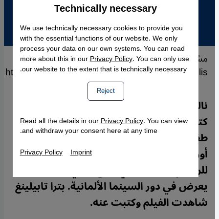
Technically necessary
Accept
Google Maps Embed
We use technically necessary cookies to provide you
with the essential functions of our website. We only
process your data on our own systems. You can read
مشهد من فيلم "بيرسيبوليس"؛ الصورة:
more about this in our
Privacy Policy
. You can only use
our website to the extent that is technically necessary.
http://www.sonypictures.com/classics/persepolis
Reject
نالت مرجان ساترابي شهرة عالمية من خلال
كتاب قصصها المصوّرة "برسيبوليس" حول
Read all the details in our
Privacy Policy
. You can view
and withdraw your consent here at any time.
طفولتها في إيران وبلوغها سنّ الرشد في
أوروبا. والآن تحول كتابها إلى فيلم سينمائي
Privacy Policy
Imprint
للرسوم المتحركة ذي طابع روائي جذاب
يعرض في دور السينما الألمانية. بترا تابيلينغ
شاهدت الفيلم وكتبت عنه.