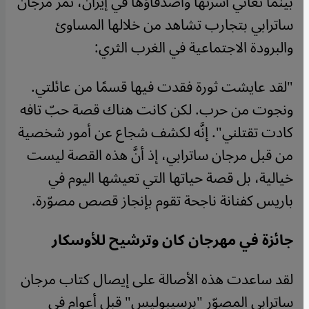
بينما تعاني أسرتها وأصدقاؤها في إيران، تمرّ مرجان
ساترابي بتجارب تشاهد من خلالها المساوئ
والبرودة الاجتماعية في الغرب الثري:
"لقد عايشت ثورة فقدت فيها قسمًا من عائلتي.
ونجوت من حرب. لكن كانت هناك قصة حبّ تافه
كادت تقتلني". إنَّه لكشف شجاع عن أمور شخصية
من قبل مرجان ساترابي، إذ أنَّ هذه القصة ليست
خيالية، بل قصة حياتها التي تعيشها اليوم في
باريس كفنانة ناجحة تقوم بإنجاز قصص مصوّرة.
جائزة في مهرجان كان وترشيح للأوسكار
لقد ساعدت هذه الأصالة على إيصال كتاب مرجان
ساترابي المصوّر "برسيبوليس" قبل أعوام في