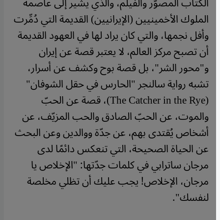
الكتاب المصوّر والفيلم، والذي يشير إلى عاصمة
الملوك الأخمينيين (الإيرانيين) القديمة التي دُمِّرت
وأفل نجمها، والتي كان يراد لها في العهود القديمة
أن تصبح مركز العالم، لا يعتبر قصة عن إيران
و"محور الشر"، بل قصة بوح وكشف عن أسرار،
تشبه رواية سالنجر "الحارس في حقل الشوفان"
(The Catcher in the Rye)، قصة عن الحبّ
والموت، عن الحبّ الصادق والحب المزيّف، عن
أشخاص يُقتدى بهم، عن جدّة ووالدين وعن البحث
عن الحياة الصحيحة، التي تنعكس دائمًا لدى
مرجان ساترابي في كلمات جدّتها: "الإخلاص يا
مرجان، الإخلاص! يجب عليك أن تظلي مخلصة
لنفسك".