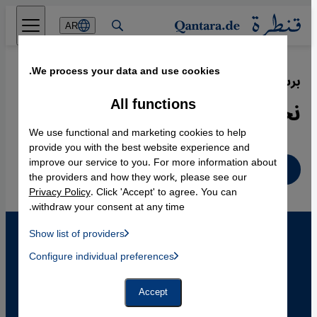
Direkt zum Inhalt springen
AR
We process your data and use cookies.
برسيبوليس - فيلم لمرجان ساترابي:
·
30.11.2007
نجوم وقنابل
All functions
We use functional and marketing cookies to help
provide you with the best website experience and
improve our service to you. For more information about
عربي
the providers and how they work, please see our
Privacy Policy
. Click 'Accept' to agree. You can
withdraw your consent at any time.
Show list of providers
List of providers:
Configure individual preferences
Facebook Embed / Facebook Connect
 Manager, Instagram Embed, Twitter Embed, Youtube Embed
Google Tag Manager
Twitter Embed
Accept
Instagram Embed
Youtube Embed