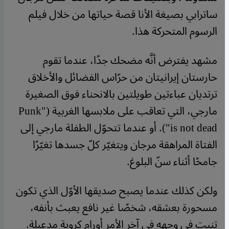
ساترابي بصيغة الأنا قصة حياتها من خلال فيلم
الرسوم المتحركة هذا.
مشهد يفترض أنَّه مضحك جدًا، عندما تقوم
حارستان إيرانيتان من حرّاس الفضائل والأخلاق
ترتديان عباءتين طويلتين بالانحناء فوق الصغيرة
مارجي، التي تعاقب على ملابسها الغربية ("Punk
is not dead"). أو عندما تتحوّل الطفلة مارجي إلى
الفتاة المراهقة مرجان ويتغيّر كلّ جسدها تغيّرًا
جامحًا أثناء سنّ البلوغ.
ولكن كذلك عندما يصبح صديقها الأوّل الذي تكون
مسحورة بعشقه، شخصًا غير نافع يعبث بأنفه،
تنبت في وجهه في آخر الأمر أورام كروية مدعبلة.