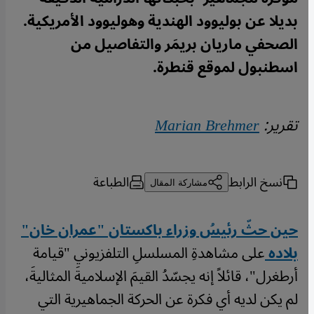
بديلا عن بوليوود الهندية وهوليوود الأمريكية.
الصحفي ماريان بريمَر والتفاصيل من
اسطنبول لموقع قنطرة.
تقرير:
Marian Brehmer
نسخ الرابط
الطباعة
مشاركة المقال
حين حثّ رئيسُ وزراء باكستان "عمران خان"
بلاده
على مشاهدةِ المسلسلِ التلفزيوني "قيامة
أرطغرل"، قائلاً إنه يجسّدُ القيمَ الإسلاميةَ المثاليةَ،
لم يكن لديه أي فكرة عن الحركة الجماهيرية التي