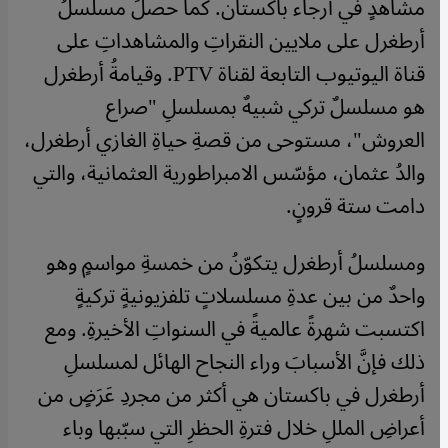
مشاهدٍ في أرجاء باكستان. كما حصلَ مسلسلُ
أرطغرل على ملايين النقراتِ والمشاهداتِ على
قناة اليوتيوب التابعة لقناة PTV. وقيامةُ أرطغرل
هو مسلسلٌ تركي شبيهٌ بمسلسلِ "صراع
العروش"، مستوحى من قصةِ حياةِ الغازي أرطغرل،
والدُ عثمان، مؤسّس الامبراطورية العثمانية، والتي
دامت ستة قرونٍ.
ومسلسلُ أرطغرل يتكوّنُ من خمسةِ مواسمٍ وهو
واحدٌ من بين عدةِ مسلسلاتٍ تلفزيونيةٍ تركيةٍ
اكتسبت شهرةً عالميةً في السنواتِ الأخيرةِ. ومع
ذلك فإنَّ الأسبابَ وراء النجاح الهائل لمسلسلِ
أرطغرل في باكستان هي أكثر من مجردِ عَرَضٍ من
أعراضِ المللِ خلال فترةِ الحظرِ التي سبّبها وباء