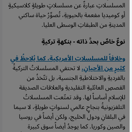
المسلسلاتِ عبارةٌ عن مسلسلاتٍ طويلةٍ كلاسيكيةٍ
أو كوميديا مفعمة بالحيويةِ، تُصوِّرُ حياة ساكني
المدينةِ من الطبقاتِ الوسطى العليا.
نوعٌ خاصٌ بحدَّ ذاته - بنكهةٍ تركيةٍ
وخلافاً للمسلسلاتِ الأمريكية، كما يُلاحظُ في
كثيرٍ من الأحيانِ،
لا تحتفي المسلسلاتُ التركيةُ
بالفرديةِ والاختلاطيةِ الجنسية، بل تتّخذُ من
القصصِ العائليةِ التقليديةِ والعلاقات الصديقة
للإسلام أساساً لها. وقد تمتّعت المسلسلاتُ
التلفزيونيةُ بنجاحٍ عالمي لسنواتٍ طويلةٍ، لا سيما
في البلقانِ ودول الخليج، ولكن أيضاً في روسيا
والصين وكوريا. كما يوجدُ أيضاً سوق كبيرة