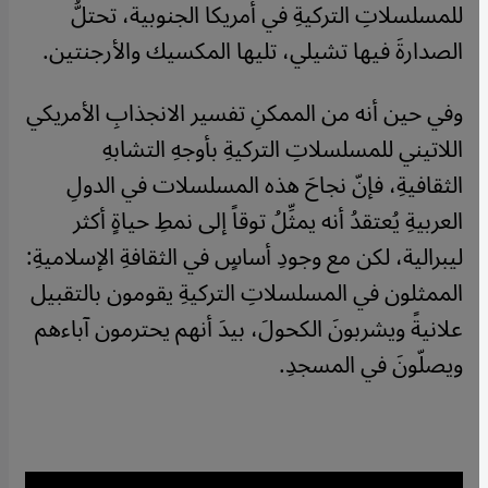
للمسلسلاتِ التركيةِ في أمريكا الجنوبية، تحتلُّ
الصدارةَ فيها تشيلي، تليها المكسيك والأرجنتين.
وفي حين أنه من الممكنِ تفسير الانجذابِ الأمريكي
اللاتيني للمسلسلاتِ التركيةِ بأوجهِ التشابهِ
الثقافيةِ، فإنّ نجاحَ هذه المسلسلات في الدولِ
العربيةِ يُعتقدُ أنه يمثِّلُ توقاً إلى نمطِ حياةٍ أكثر
ليبرالية، لكن مع وجودِ أساسٍ في الثقافةِ الإسلاميةِ:
الممثلون في المسلسلاتِ التركيةِ يقومون بالتقبيل
علانيةً ويشربونَ الكحولَ، بيدَ أنهم يحترمون آباءهم
ويصلّونَ في المسجدِ.