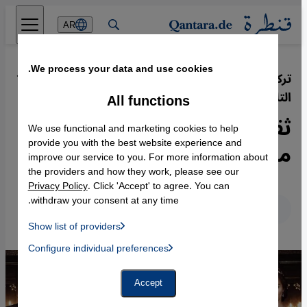
Direkt zum Inhalt springen
AR
We process your data and use cookies.
تركيا ثاني أكبر مصدر لمسلسلات
·
11.08.2020
التلفزيون عالميا
All functions
ثقافة شعبية إسلامية -
We use functional and marketing cookies to help
مسلسلات تركية تجتاح العالم
provide you with the best website experience and
improve our service to you. For more information about
the providers and how they work, please see our
Privacy Policy
. Click 'Accept' to agree. You can
withdraw your consent at any time.
عربي
English
Deutsch
Show list of providers
List of providers:
Configure individual preferences
Facebook Embed / Facebook Connect
 Manager, Instagram Embed, Twitter Embed, Youtube Embed
Google Tag Manager
Twitter Embed
Accept
Instagram Embed
Youtube Embed