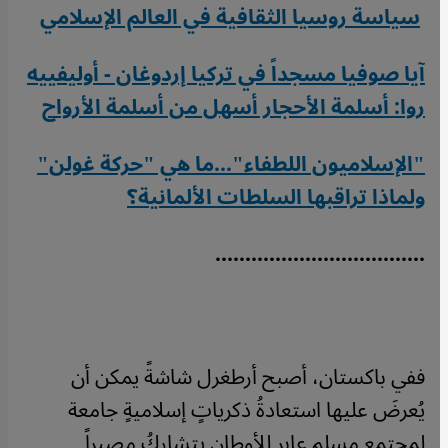
سياسة روسيا الثقافية في العالم الإسلامي
آيا صوفيا مسجداً في تركيا إردوغان - أوليفييه
روا: أسلمة الأحجار أسهل من أسلمة الأرواح
"الإسلاميون اللطفاء"...ما هي "حركة غولن"
ولماذا تراقبها السلطات الألمانية؟
...................................
ففي باكستان، أصبح أرطغرل شاشةً يمكن أن
يُعرضَ عليها استعادةُ ذكرياتٍ إسلاميةٍ جامعة
لمجتمعٍ مسلمٍ عابر للأوطان يتشاركُ مصيراً