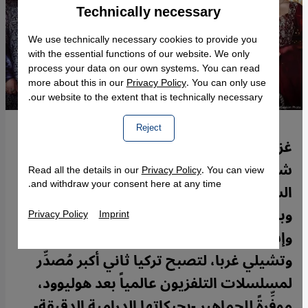
Technically necessary
Accept
Google Maps Embed
We use technically necessary cookies to provide you
with the essential functions of our website. We only
process your data on our own systems. You can read
more about this in our
Privacy Policy
. You can only use
our website to the extent that is technically necessary.
Reject
غزت المسلسلات التركية العالم بثقافة
شعبية إسلامية، متباهيةً بحضور متزايد على
Read all the details in our
Privacy Policy
. You can view
and withdraw your consent here at any time.
الشاشات العالمية: من كوريا والصين وروسيا
وباكستان شرقا إلى المنطقة العربية
Privacy Policy
Imprint
وإسرائيل وحتى الأرجنتين والمكسيك
وتشيلي غربا، لتصبح تركيا ثاني أكبر مُصدِّر
لمسلسلات التلفزيون عالمياً بعد هوليوود،
موفِّرةً للجماهير -بحبكاتها الدرامية الدقيقة-