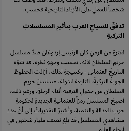
شخصاً للعملِ على الأزياءِ التاريخيةِ فحسب.
تدفقٌ للسياحِ العربِ بتأثيرِ المسلسلاتِ
التركيةِ
لفترةٍ من الزمنِ كان الرئيس إردوغان ضدّ مسلسل
حريمِ السلطانِ لأنه، بحسب وجهةِ نظره، قد شوّه
التاريخَ العثماني - وكنتيجةٍ لذلك، أزالت الخطوطُ
الجويةُ التركيةُ، التابعة للدولةِ، مسلسلَ حريم
السلطان من جدولِ الترفيه أثناء الرحلةِ. ورغم ذلك،
أصبحَ المسلسلُ رمزاً للعثمانيةِ الجديدةِ لحكومةِ
حزبِ العدالةِ والتنميةِ. وتُشيرُ التقديراتُ إلى أنّ عدد
مشاهدي المسلسل قد بلغَ نصف مليار شخصٍ في
أنحاءِ العالمِ.