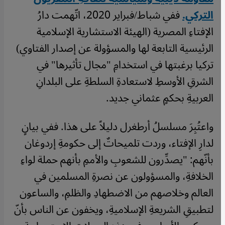
التركي.
ففي شباط/فبراير 2020، اتّهمت دارُ
الإفتاءِ المصرية (الهيئة الاستشارية الإسلامية
الرئيسية التابعة لها والمسؤولة عن إصدار الفتاوي)
تركيا برغبتها في استخدامِ "مجال تأثيرها" في
الشرقِ الأوسطِ لاستعادةِ السلطةِ على البلدانِ
العربيةِ بحكمٍ عثماني جديد.
واعتُبِرَ مسلسلُ أرطغرل دليلاً على هذا. ففي بيانٍ
لدارِ الإفتاء، وردت تلميحاتٌ إلى حكومةِ إردوغان
بأنّهم: "يصدِّرون للشعوبِ والأممِ بأنهم حملة لواءِ
الخلافةِ، والمسؤولون عن نصرةِ المسلمين في
العالم وخلاصهم من الاضطهادِ والظلمِ، والساعون
لتطبيقِ الشريعةِ الإسلاميةِ، ويخفون عن الناس بأنّ