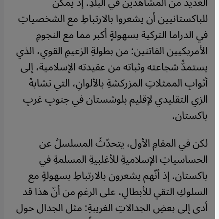
العديد من المشاهدين في البلدِ. إذ يمكن
للباكستانيين أن يشعروا بالارتباطِ مع الشخصياتِ
في الدراما التركية بسهولةٍ أكبر مما مع النجومِ
الأمريكيين الفاتنين: من بطولةِ الزعيمِ القوي، الذي
يستمدُّ شجاعته وثباته من عقيدته الإسلامية، إلى
أثوابِ الممثلاتِ المزركشةِ بالألوانِ، التي تشابهُ
الزي التقليدي لإقليم بلوشستان في جنوبِ غربِ
باكستان.
لكن في المقامِ الأول، يتحدّثُ المسلسلُ عن
الحساسياتِ الإسلاميةِ للأغلبيةِ المسلمةِ في
باكستان. إذ أنّهم يشعرون بالارتباطِ بسهولةٍ مع
السلوكِ التقي للأبطالِ، على الرغمِ من أنّ هذا قد
أدى إلى بعضِ الجدالاتِ الغريبةِ: مثل الجدال حول