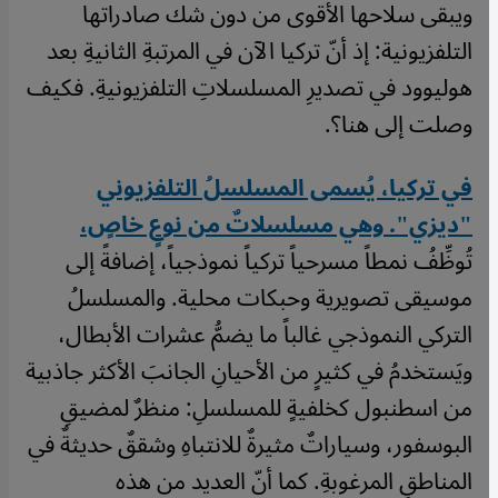
ويبقى سلاحها الأقوى من دون شك صادراتها
التلفزيونية: إذ أنّ تركيا الآن في المرتبةِ الثانيةِ بعد
هوليوود في تصديرِ المسلسلاتِ التلفزيونيةِ. فكيف
وصلت إلى هنا؟.
في تركيا، يُسمى المسلسلُ التلفزيوني
"ديزي". وهي مسلسلاتٌ من نوعٍ خاصٍ،
تُوظِّفُ نمطاً مسرحياً تركياً نموذجياً، إضافةً إلى
موسيقى تصويرية وحبكات محلية. والمسلسلُ
التركي النموذجي غالباً ما يضمُّ عشرات الأبطال،
ويَستخدمُ في كثيرٍ من الأحيانِ الجانبَ الأكثر جاذبية
من اسطنبول كخلفيةٍ للمسلسلِ: منظرٌ لمضيقِ
البوسفور، وسياراتٌ مثيرةٌ للانتباهِ وشققٌ حديثةٌ في
المناطقِ المرغوبةِ. كما أنّ العديد من هذه