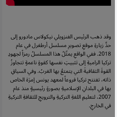
وقد ذهب الرئيس الفنزويلي نيكولاس مادورو إلى
حدِّ زيارةِ موقعِ تصويرِ مسلسل أرطغرل في عام
2018. ففي الواقعِ يمثّلُ هذا المسلسلُ رمزاً لجهودِ
تركيا الراميةِ إلى تثبيتِ نفسها كقوةٍ ناعمةٍ تتجاوزُ
القوةَ الثقافيةَ التي يتمتعُ بها الغربُ. وفي السياقِ
ذاته، تفتتح تركيا فروعاً لمعهد يونس إمرَة الخاص
بها في البلدانِ الإسلاميةِ بصورةٍ رئيسيةٍ منذ عام
2007، لتعليمِ اللغةِ التركيةِ والترويجِ للثقافةِ التركيةِ
في الخارجِ.