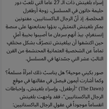
إسراء بلغيتش ذات الـ 27 عاماً التي تلعبُ دور
حليمة خاتون في المسلسلِ، زوجة أرطغرل
المخلصةِ. إذ أنّ الرجال الباكستانيين، مفتونين
بمكرِ بلغيتش التمثيلي، بدؤوا بمتابعتها على منصةِ
إنستغرام، بيدَ أنهم سرعان ما أصيبوا بخيبةِ أملٍ
حين اكتشفوا أن بيلغيتش تتصرّفُ بشكل مختلفٍ
تماماً عن الشخصيةِ العثمانيةِ المحتشمةِ من القرن
الثالثِ عشر التي جسّدتها في المسلسلِ.
صور بكيني موحية؟ هل يناسبُ ذلك امرأةً مسلمةً؟
وكما أشارت أيمون فيصل في مقالتها في موقعِ
(The Dawn) "أرطغرل، وإسراء بلغيتش، وإحباطات
الرجال الباكستانيين"، فقد واجهت بلغيتش
انقساماً موجوداً في عقولِ الرجال الباكستانيين: