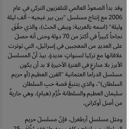
وقد بدأ الصعودُ العالمي للتلفزيون التركي في عام
2006 مع إنتاج مسلسل "بين بير غيجيه - ألف ليلة
وليلة" (اسمه بالعربية: ويبقى الحبُ)، والذي حقّقَ
نجاحاً كبيراً في أكثرَ من 70 دولة وحتى أنه حصلَ
على العديدِ من المعجبين في إسرائيل، التي توترت
علاقاتها مع تركيا لسنواتٍ عديدةٍ. بيدَ أنّ المسلسلَ
الأبرز بلا منازعٍ في الفترةِ الأخيرةِ لا بد أن يكون
مسلسل الدراما العثمانية "القرن العظيم (أو حريم
السلطان)"، والذي يتتبعُ قصة حبِ السلطان
سليمان العظيم والسلطانة خُرَّم (هيام)، وهي جاريةٌ
من أصل أوكراني.
ومثل مسلسلِ أرطغرل، فإنّ مسلسلَ حريم
السلطان من إنتاجٍ مكلف ومفرط: فقد وُظِّفَ 25