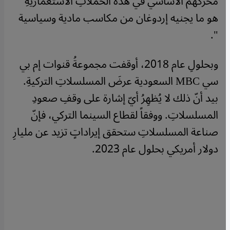
محركهم الأساسي في هذه الحملاتِ الاستعماريةِ
هو ما يجنيه إردوغان من مكاسب مادية وسياسية
".
وبحلولِ عام 2018، أوقفت مجموعةُ قنوات إم بي
سي MBC السعودية عرضَ المسلسلاتِ التركيةِ.
بيد أنّ ذلك لا يُظهِرُ أيّ إشارة على وقفِ صعودِ
المسلسلاتِ. ووفقاً لقطاع السينما التركي، فإنّ
صناعة المسلسلاتِ ستحقق إيراداتٍ تزيد عن مليارِ
دولار أمريكي بحلول عام 2023.