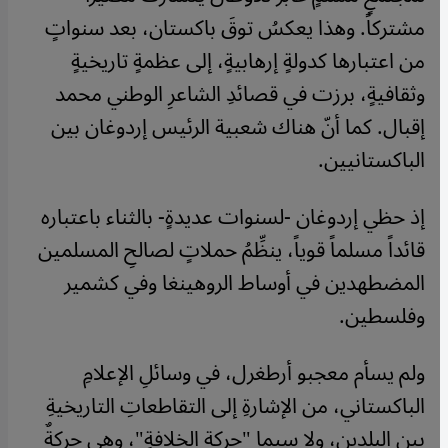
مشتركاً. وهذا يعكسُ توقَ باكستان، بعد سنواتٍ
من اعتبارها كدولةٍ إرهابيةٍ، إلى عظمةٍ تاريخيةٍ
وثقافيةٍ، برزت في قصائدِ الشاعرِ الوطني محمد
إقبال. كما أنّ هناك شعبية الرئيس إردوغان بين
الباكستانيين.
إذ حظي إردوغان -لسنوات عديدةٍ- بالثناء باعتباره
قائداً مسلماً قوياً، ينظِّمُ حملاتٍ لصالحِ المسلمين
المضطهدين في أوساط الروهينغا وفي كشمير
وفلسطين.
ولم يسأم معجبو أرطغرل، في وسائلِ الإعلامِ
الباكستاني، من الإشارةِ إلى التقاطعاتِ التاريخيةِ
بين البلدين، ولا سيما "حركة الخلافةِ"، وهي حركةٌ