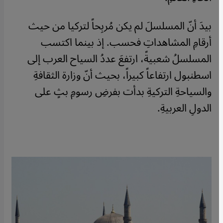
بيدَ أنّ المسلسلَ لم يكن مُربِحاً لتركيا من حيث
أرقامِ المشاهداتِ فحسب. إذ بينما اكتسب
المسلسلُ شعبيةً، ارتفعَ عددُ السياح العرب إلى
اسطنبول ارتفاعاً كبيراً، بحيث أنّ وزارة الثقافةِ
والسياحةِ التركيةِ بدأت بفرضِ رسومِ بثٍ على
الدولِ العربيةِ.