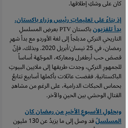
كان على وشكِ إطلاقها.
إذ بناءً على تعليماتِ رئيس وزراء باكستان،
بدأ تلفزيون
باكستان PTV بعرضِ المسلسلِ
التاريخي التركي مدبلجاً إلى لغة الأوردو مع بدأ شهرِ
رمضان، في 25 نيسان/أبريل 2020. وبذلك، فإنّ
قصصَ حب أرطغرل ومعاركه، الموجّهة أساساً
للجمهورِ التركي، وجدت طريقها إلى ملايين البيوتِ
الباكستانيةِ. فقضت عائلات بأكملها أسابيع تتابعُ
بحماس الحبكات الدرامية، على الرغمِ من مشاهدِ
القتالِ الوحشي بين الحينِ والآخر.
وبحلولِ الأسبوعِ الأخيرِ من رمضان كان
المسلسلُ
قد وصل إلى ما يزيدُ عن 130 مليون