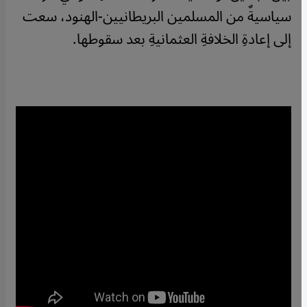
سياسيةٌ من المسلمين البريطانيين-الهنود، سعت
إلى إعادةِ الخلافةِ العثمانيةِ بعد سقوطها.