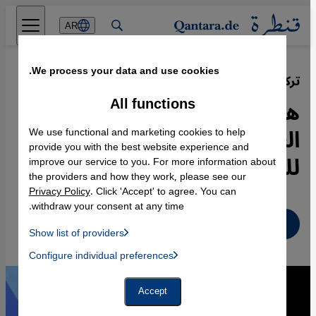
Direkt zum Inhalt springen
AR
We process your data and use cookies.
تركيا والعالم العربي
·
01.10.2013
All functions
هل يمكن أن يكون حزب
العدالة والتنمية التركي نموذجاً
We use functional and marketing cookies to help
provide you with the best website experience and
للعالم العربي؟
improve our service to you. For more information about
the providers and how they work, please see our
Privacy Policy
. Click 'Accept' to agree. You can
withdraw your consent at any time.
عربي
Show list of providers
List of providers:
Configure individual preferences
Facebook Embed / Facebook Connect
 Manager, Instagram Embed, Twitter Embed, Youtube Embed
Google Tag Manager
Twitter Embed
Accept
Instagram Embed
Youtube Embed