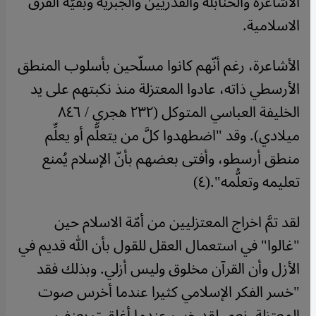
الأشاعرة والحنابلة والقدريين والجبرية وبقيّة الفرق
الاسلامية.
الأشاعرة، رغم أنّهم كانوا مسلّحين بأسلوب المنطق
الأرسطي ذاته، عادوا المعتزلة منذ نكبتهم على يد
الخليفة العباسي المتوكل (٢٣٢ هجري / ٨٤٦
ميلادي). وقد "اضطهدوا كلَّ من يتعلَّم أو يعلِّم
منطق أرسطو، وأفتى بعضهم بأنّ الإسلام يُمنع
تعليمه وتعلُّمه".(٤)
لقد تمَّ اخراج المعتزليين من أمّة الاسلام حين
"غالوا" في استعمال العقل للقول بأن الله قديم في
الأزل وأن القرآن مخلوق وليس أزلي. وبذلك فقد
"خسر الفكر الإسلامي كثيرا عندما أخرس صوت
المعتزلة. نعم، لقد خسر عندما أغلقت بعنف