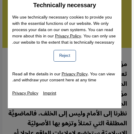
Technically necessary
Accept
Google Maps Embed
We use technically necessary cookies to provide you
with the essential functions of our website. We only
process your data on our own systems. You can read
more about this in our
Privacy Policy
. You can only use
our website to the extent that is technically necessary.
Reject
مؤتمر الأزهر العالمي لتجديد الخطاب الدينى:
تعتبر الكاتبة هدى شقراني أن انبثاق هذا
Read all the details in our
Privacy Policy
. You can view
and withdraw your consent here at any time.
المؤتمر في صلب مؤسسة دينية عريقة بوزن
مؤسَّسة الأزهر يؤكّد على أن الظُّروف
Privacy Policy
Imprint
الموضوعيّة بدأت تتهيأ نسبياً لبداية تصويب
نظرنا إلى الأمام وليس إلى الخلف، فالماضويَّة
المطلقة التي تمتلأ وتزهو بها الأصوليّة
الإسلاميّة ستخضع لإملاءات الواقع عاجلا أم