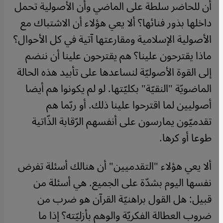
أن للحاضر سلطة على الماضي وأن الأصولية تحمل
داخلها بذور فنائها؟ ألا يعي هؤلاء أن الاشتباك مع
الأصولية الإسلامية ومقارعتها آتية في كل الأحوال؟
ماذا يقترحون علينا؟ هم يقترحون علينا أن ننضم
إلى القوة الأصوليّة لنساعدها على تأبيد هذه الحالة
الماضويّة "النقيّة" بكليّتها. لو لم يكونوا هم أيضا
أصوليين لما اقترحوا علينا ذلك. أو ربّما هم
تقدميّون يمارسون على أنفسهم الرّقابة الذّاتية
طوعا أو كرها.
ألا يعي هؤلاء "التقدميين" أن هنالك أسئلة تفرض
نفسها اليوم بشدّة على الجميع. هي أسئلة من
قبيل: هل القول براهنيّة القرآن هو ضرب من
ضروب العطالة الفكريّة والوهم بأزليّته؟ إذا ما