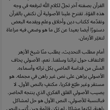
القرآن بصفته آخر تجلّ لكلام الله لنرفعه في وجه
هذه القوّة. تقترح علينا الأصولية أن نكتفي بالقرآن
ونقدّمه ككتاب دين وأخلاق وعلم ويقدمه البعض
دستورًا أيضا بعيدا عن كل ما هو وضعي فيه مراعاة
لتغيّر الأزمان.
أمام مطلب التحديث، يطلب منّا شيخ الأزهر
الالتفاف حول تراثنا وسلفنا. نعم، الأصولي يخاف
المسَّ من قداسة الماضي بكل تراثه وأسماءه.
الأصولي يراهن على نص غير راهن في مجمله. هو
مستقر وغير طيّع فكريا، مكتفٍ بالنص الأول. لا
يصيب الأصولي القلق الفكري الذي ينتجه الحاضر.
فبالنسبة للأصولي، النص الأول هو حل لمشاكل
راهنة، لكنها مشاكل لم تكن قائمة حين كُتب النص