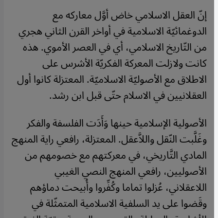
إنّ العقل الاسلامي خاض أوَّل معاركه مع
الدوغمائيّة الاسلامية في أواخر القرن الثاني هجري
من التّاريخ الاسلامي، أي في العصر الأموي. هذه
كانت ولازلت المعركة الفكريّة الأشرس على
الاطلاق مع الأصوليّة الاسلاميّة. المعتزلة كانوا أول
العقلانيين في الاسلام حتّى قبل ابن رشد.
الأصولية الإسلامية حينها وَأَدَت الفلسفة والفكر
وغَلَّبت النّقل واللاَّعقل. المعتزلة، رافعي راية المنهج
المادي التَّاريخي، في معركتهم مع خصومهم من
الأصوليين، رافعي المنهج النصي الغيبي
اللاعقلاني، عُزلوا تماما وكُفِّروا وأُبيحت دماؤهم
وقَضوا على يد السلفية الاسلامية المتمثّلة في