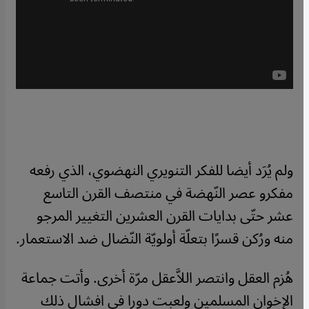
ولم يُرَد أيضا للفكر التنويري النهضوي، الذي رفعه
مفكرو عصر النّهضة في منتصف القرن التاسع
عشر حتّى بدايات القرن العشرين التغيير المرجو
منه ورُكن قسرًا بتعلّة أولويّة النّضال ضد الاستعمار.
هُزم العقل وانتصر اللاَّعقل مرّة أخرى. وأتت جماعة
الإخوان المسلمين ولعبت دورا في افشال ذلك