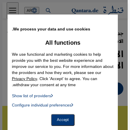
Direkt zum Inhalt springen
AR
We process your data and use cookies.
جدل لا ينتهي حول ضرورة عقلنة التراث
·
19.02.2020
الاسلامي
All functions
الأزهر والإيهام بتجديد الفكر
We use functional and marketing cookies to help
الإسلامي
provide you with the best website experience and
improve our service to you. For more information about
the providers and how they work, please see our
Privacy Policy
. Click 'Accept' to agree. You can
withdraw your consent at any time.
عربي
Show list of providers
List of providers:
Configure individual preferences
Facebook Embed / Facebook Connect
 Manager, Instagram Embed, Twitter Embed, Youtube Embed
Google Tag Manager
Twitter Embed
Accept
Instagram Embed
Youtube Embed