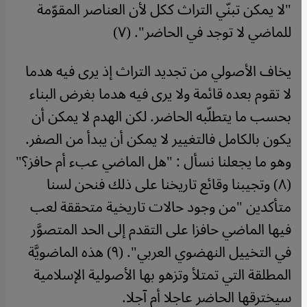
"لا يمكن تبنّي التراث ككل لأن العناصر المقوّمة
للماضي لا توجد في الحاضر". (٧)
يخاف الأصولي من تجديد التراث إذ يرى فيه هدما
لا تقوم بعده قائمة ولا يرى فيه هدما بغرض البناء
بحسب ما يتطلّبه الحاضر. لكن الهدم لا يمكن أن
يكون بالكامل فالتغيير لا يمكن أن يبدأ من الصفر.
وهو ما يجعلنا نسأل : "هل الماضي عبء أم حافز؟"
(٨) وتجيبنا وقائع تاريخنا على ذلك فنحن لسنا
متأكدين "من وجود حالات تاريخية متحققة لعب
فيها الماضي حافزا على التقدم إلى الحد المتصوَّر
في التخييل النهضوي العربي". (٩) هذه الماضويَّة
المطلقة التي تمتلأ وتزهو بها الأصولية الإسلامية
سيخترقها الحاضر عاجلا أم آجلا.