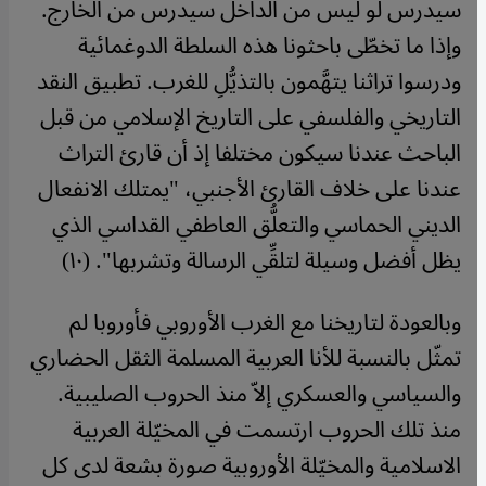
سيدرس لو ليس من الداخل سيدرس من الخارج.
وإذا ما تخطّى باحثونا هذه السلطة الدوغمائية
ودرسوا تراثنا يتهَّمون بالتذيُّلِ للغرب. تطبيق النقد
التاريخي والفلسفي على التاريخ الإسلامي من قبل
الباحث عندنا سيكون مختلفا إذ أن قارئ التراث
عندنا على خلاف القارئ الأجنبي، "يمتلك الانفعال
الديني الحماسي والتعلُّق العاطفي القداسي الذي
يظل أفضل وسيلة لتلقِّي الرسالة وتشربها". (١٠)
وبالعودة لتاريخنا مع الغرب الأوروبي فأوروبا لم
تمثّل بالنسبة للأنا العربية المسلمة الثقل الحضاري
والسياسي والعسكري إلاّ منذ الحروب الصليبية.
منذ تلك الحروب ارتسمت في المخيّلة العربية
الاسلامية والمخيّلة الأوروبية صورة بشعة لدى كل