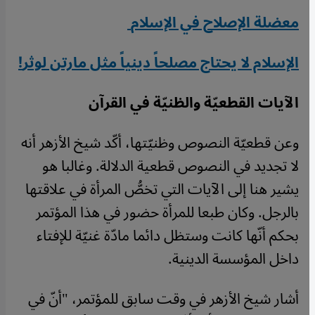
معضلة الإصلاح في الإسلام
الإسلام لا يحتاج مصلحاً دينياً مثل مارتن لوثر
!
الآيات القطعيّة والظنيّة في القرآن
وعن قطعيّة النصوص وظنيّتها، أكّد شيخ الأزهر أنه
لا تجديد في النصوص قطعية الدلالة. وغالبا هو
يشير هنا إلى الآيات التي تخصُّ المرأة في علاقتها
بالرجل. وكان طبعا للمرأة حضور في هذا المؤتمر
بحكم أنّها كانت وستظل دائما مادّة غنيّة للإفتاء
داخل المؤسسة الدينية.
أشار شيخ الأزهر في وقت سابق للمؤتمر، "أنّ في