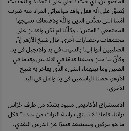
الماضويين. أي حثّ داخلي على التجديد والتحديث
يُصوَّر على أنه فعل وافد مؤامراتي المراد منه ضرب
أمّتنا التي تقدُّس الدين والله ولإضعاف نسيجها
المجتمعي "المتين"، وكأنّنا لم نكن وافدين على
مجتمعات وحضارات أخرى. قال شيخ الأزهر إنّ
الصليبين أتوا إلينا بالسيف في يد والإنجيل في يد.
وكأنّ بنا حين وضعنا قدمًا في الأندلس وقدما في
الصين وما بينهما، الشيء الذّي يفاخر به شيخ
الأزهر، حملنا الياسمين في يد والفل في اليد
الأخرى.
الاستشراق الأكاديمي منبوذ بشدّة من طرف حُرَّاس
تراثنا. فلماذا لا تنبثق دراسة التراث من عندنا؟ فكل
ما هو مركون ومستبعد قسرًا عن الدرس النقدي،