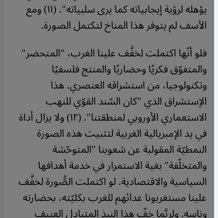
يؤهله لرؤية إيجابياته كما يرى سلبياته". (١١) ومع
الأسف لم يتوفر هذا المناخ لتكتمل الصورة.
فلو أنّها اكتملت لخفَّف علينا الغرب، "المتحضر"
والمتفوّق فكريًا وحضاريًا والمنتج فلسفيًا
وتكنولوجيا، من استشراقه العنصري. هذا
الإستشراق الذي "كان السّند القوّي للنهب
الاستعماري الأوروبي لمنطقتنا". (١٢) ولا يزال أداة
في يد الإمبريالية الغربية لتثبيت هذه الصورة
النمطيّة المقولبة عن شعوبنا "المتوحّشة
والمتخلّفة" بغية الاستمرار في خدمة أهدافها
السياسية والاقتصادية. لو اكتملت الصُّورة لخفَّف
علينا مستغربونا عدائهم للغرب بكليّته، بحضارته
وناسه. ولربَّما خفّ هذا النبذ المتبادل العنيف