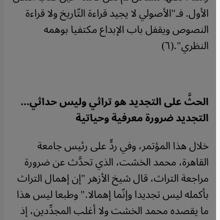
الأول. فـ"الأصولي لا يجيد قراءة التّاريخ ولا قراءة
النصوص ويقفل باب الإبداع مكتفيا بوهمه
النظري".(٦)
الحثَّ على التجديد هو تراثي وليس حداثي...
التجديد ضرورة معرفية وحياتية
خلال هذا المؤتمر، وفي ردٍّ على رئيس جامعة
القاهرة، محمد الخشت، الذي تحدَّث عن ضرورة
مراجعة التراث، قال شيخ الأزهر "إن إهمال التراث
بأكمله ليس تجديدا وإنّما إهمالا." وطبعا ليس هذا
ما يقصده محمد الخشت ولا أغلب المجدِّدين، إذ