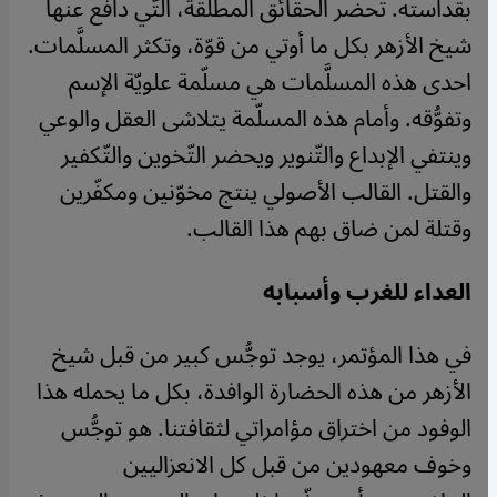
بقداسته. تحضر الحقائق المطلقة، التّي دافع عنها
شيخ الأزهر بكل ما أوتي من قوّة، وتكثر المسلَّمات.
احدى هذه المسلَّمات هي مسلّمة علويّة الإسم
وتفوُّقه. وأمام هذه المسلّمة يتلاشى العقل والوعي
وينتفي الإبداع والتّنوير ويحضر التّخوين والتّكفير
والقتل. القالب الأصولي ينتج مخوّنين ومكفّرين
وقتلة لمن ضاق بهم هذا القالب.
العداء للغرب وأسبابه
في هذا المؤتمر، يوجد توجُّس كبير من قبل شيخ
الأزهر من هذه الحضارة الوافدة، بكل ما يحمله هذا
الوفود من اختراق مؤامراتي لثقافتنا. هو توجُّس
وخوف معهودين من قبل كل الانعزاليين