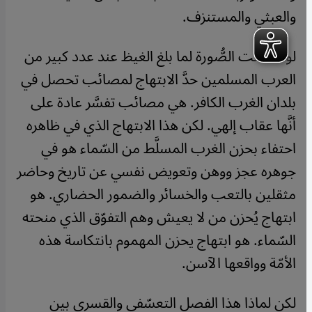
والعبثي والمستنزف.
لو اكتملت الصُّورة لما بلغ الغيظ عند عدد كبير من
العرب المسلمين حدَّ الابتهاج لمصائب تحصل في
بلدان الغرب الكافر. هي مصائب تفسَّر عادة على
أنَّها عقاب إلهي. لكن هذا الابتهاج الذي في ظاهره
احتفاء بحزن الغرب المسلَّط من السّماء هو في
جوهره عجز ووهن وتعويض نفسي عن تاريخ وحاضر
مثقلين بالتعب والخسائر والضمور الحضاري. هو
ابتهاج يُحزن من لا يعيش وهم التفوّق الذي منحته
السّماء. هو ابتهاج يحزن المهموم بانتكاسة هذه
الأمّة وواقعها الآسن.
لكن لماذا هذا الفصل التعسّفي والقسري بين