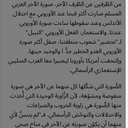
من الطّرفين عن الطّرف الآخر. صورة الآخر العربي
المسلم صارت أكثر قبحا عند الأوروبي مع احتلال
الأندلس وعند سقوطها ساءت صورة الأوروبي
عندنا. والاستعمار، الفعل الأوروبي "النبيل"
لـ"تحضير" شعوب منطقتنا، صقل أكثر صورة
الأوروبي العدو الخطير جدًّا والوحيد حينها.
وإلتحقت أمريكا بأوروبا ليصيرا معا الغرب الصليبي
الإستعماري الرأسمالي.
الصُّورة التي شكّلها كل منهما عن الآخر هي صورة
منقوصة ومشوّهة، لأن الزَّاوية الوحيدة التي أُخذت
منها الصُّورة هي زاوية الحروب والصراعات
والاحتلالات والتوحّش الرأسمالي. فـ"لم يتسنَّ لأي
منهما أن يكوّن صورته عن الآخر في مناخ صحي