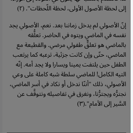
إلى لحظة الأصول الأولى، لحظة اللّحظات". (٢)
إنّ الأصولي لم يدخل زماننا بعد. نعم، الأصولي يجد
نفسه في الماضي ويتوه في الحاضر. تعلُّقه
بالماضي هو تعلقٌّ طفولي مرضي. والقطيعة مع
الماضي، حتّى وإن كانت جزئية، ترعبه كما يرتعب
الطفل حين يلتفت يمينا ويسارا ولا يجد أمه. إنّه
التيه الكامل! للماضي سلطة شبه كاملة على وعي
الأصولي، ذلك "أننّا ندخل أو نكاد في أسر الماضي،
نجترُّه ويجترُّنا، ونغرق في تفاصيله ونتوقَّف عن
السَّير إلى الأمام".(٣)