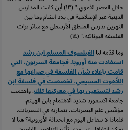
خلال العصر الأموي." (١٣) أين كانت المدارس
الدينية غير الإسلامية في بلاد الشام وما بين
النهرين تدرس المنطق الأرسطي مع سائر تراث
الفلسفة اليونانيّة." (١٤)
وما قدّمه لنا
الفيلسوف المسلم ابن رشد
استفادت منه أوروبا. فجامعة السربون، التي
قامت بإعلاء شأن الفلسفة في صراعها مع
اللاَّهوت المسيحي، تخصصت في فلسفة ابن
رشد لتستعين بها في معركتها تلك
. واهتمت
جامعة اكسفورد شديد الاهتمام بابن الهيثم،
مؤسِّس علم البصريات، بتجاربه في البصريات.
فلماذا لا نتفاعل اليوم مع الحداثة الأوروبية؟ هنا لا
يمكن التغافل عن مدى تأثير التناقض الفاضح