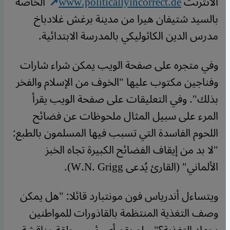
الانترنت
www.politicallyincorrect.de
الخاصة
بالسيد شتيفان هيرا من مدينة برغش غلادباخ
مدرس الدين الكاثوليكي بالمدرسة الابتدائية.
وفي متجره على صفحة الويب يمكن شراء شارات
وفناجين مكتوب عليها "الخوف من الإسلام والفخر
بذلك". وفي التعليقات على صفحة الويب يقرأ
المرء على سبيل المثال ملحوظات عن فضائح
اللحوم الفاسدة التي تسبب فيها المسلمون بالطبع:
"لا بد من إيقاف الفضائح الكبيرة تجاه الخبز
الألماني" (القارئ يُدعى W.N. Grigg).
ويتساءل أندرياس فون مونتبارد قائلا: "هل يمكن
وصف التغذية المنتظمة بالقاذورات للمواطنين