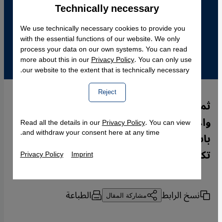
Technically necessary
Accept
Google Maps Embed
We use technically necessary cookies to provide you
with the essential functions of our website. We only
process your data on our own systems. You can read
more about this in our
Privacy Policy
. You can only use
our website to the extent that is technically necessary.
Reject
ثمة موجة في ألمانيا الآن لمعارضة الإسلام
واعتباره خطرا على المجتمعات المسيحية،
Read all the details in our
Privacy Policy
. You can view
and withdraw your consent here at any time.
باسم الدفاع عن المسيحية. كلاوديا منده
تكشف أبعاد هذه الظاهرة.
Privacy Policy
Imprint
نسخ الرابط
الطباعة
مشاركة المقال