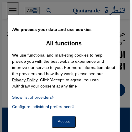
Direkt zum Inhalt springen
AR
We process your data and use cookies.
حركات تنشر الكراهية باسم الدفاع عن
·
26.09.2007
"رب المحبة":
All functions
المسيحيون الأصوليون يعادون
We use functional and marketing cookies to help
الإسلام
provide you with the best website experience and
improve our service to you. For more information about
the providers and how they work, please see our
Privacy Policy
. Click 'Accept' to agree. You can
withdraw your consent at any time.
عربي
Show list of providers
List of providers:
Configure individual preferences
Facebook Embed / Facebook Connect
 Manager, Instagram Embed, Twitter Embed, Youtube Embed
Google Tag Manager
Twitter Embed
Accept
Instagram Embed
Youtube Embed