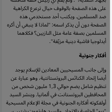
بجهاد التغذية؟". ولم يقم أي رئيس حلقة مناقشة
على هذه الصفحة بالوقوف حيال ترعرع الكراهية
ضد المسلمين. ويكتب أحد مستخدمي هذه
الصفحة دون أن يذكر اسمه: "لماذا لا ينبغي أن أكره
المسلمين بصفة عامة مثل النازيين؟ فكلاهما
أيدلوجيا فاشية دينية مزيّفة".
أفكار جنونية
وإلى جانب المسيحيين المعادين للإسلام يوجد
أيضا إتحاد الكنائس البروتستانتية، وهو عبارة عن
تنظيم شامل يضم حوالي 1,3 مليون شخص من
المحافظين البروتستانت في ألمانيا. وينشر السيد
أولفكوته أفكاره الجنونية في مجلة الإعلام المسيحية
"برو" الخاصة بالاتحاد. والسيد هارتموت شتيب،