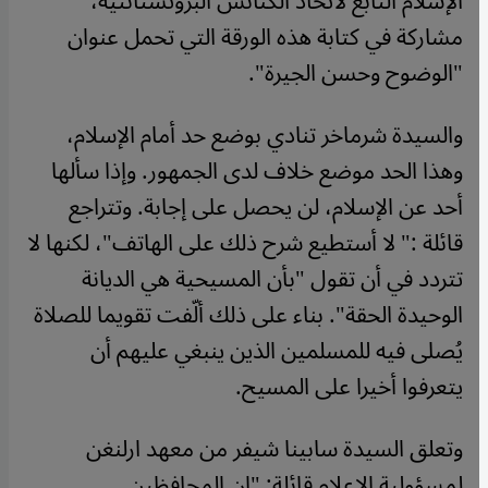
الإسلام التابع لاتحاد الكنائس البروتستانتية،
مشاركة في كتابة هذه الورقة التي تحمل عنوان
"الوضوح وحسن الجيرة".
والسيدة شرماخر تنادي بوضع حد أمام الإسلام،
وهذا الحد موضع خلاف لدى الجمهور. وإذا سألها
أحد عن الإسلام، لن يحصل على إجابة. وتتراجع
قائلة :" لا أستطيع شرح ذلك على الهاتف"، لكنها لا
تتردد في أن تقول "بأن المسيحية هي الديانة
الوحيدة الحقة". بناء على ذلك ألّفت تقويما للصلاة
يُصلى فيه للمسلمين الذين ينبغي عليهم أن
يتعرفوا أخيرا على المسيح.
وتعلق السيدة سابينا شيفر من معهد ارلنغن
لمسؤولية الإعلام قائلة: "إن المحافظين