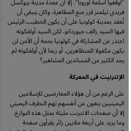
"أوقفوا أسلمة أوروبا". إلا أن عمدة مدينة بروكسل
فريدي تيلمنز قرر منع المظاهرة، وكان ينبغي أن
تُعقد بمدينة كولونيا على أن يكون الخطيب الرئيس
فيها السيد رالف جيوردانو. لكن السيد أولفكوته
اعتذر عن المشاركة في كولونيا بحجة أن الأمن لن
يكون مكفولا للمتظاهرين، أو ربما لأن أولفكوته لم
يجد الكثير من المساندين المشاهير؟
الإنترنيت في المعركة
على الرغم من أن هؤلاء المعارضين للإسلامين
اليمينيين ينفون عن أنفسهم تهم التطرف اليميني
إلا أن صفحات الانترنت مليئة بمثل هذه النوازع.
وما يزيد على أربعة ملايين زائر يقرأون صفحة