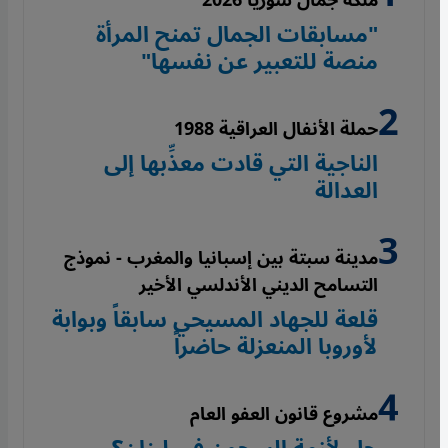
ملكة جمال سوريا 2026
"مسابقات الجمال تمنح المرأة
منصة للتعبير عن نفسها"
حملة الأنفال العراقية 1988
الناجية التي قادت معذِّبها إلى
العدالة
مدينة سبتة بين إسبانيا والمغرب - نموذج
التسامح الديني الأندلسي الأخير
قلعة للجهاد المسيحي سابقاً وبوابة
لأوروبا المنعزلة حاضراً
مشروع قانون العفو العام