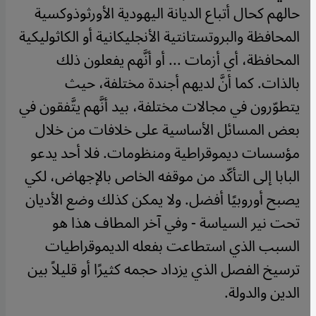
حالهم كحال أتباع الديانة اليهودية الأورثوذوكسية
المحافظة والبروتستانتية الأنجليكانية أو الكاثوليكية
المحافظة، أي أزمات ... أو أنَّهم يفعلون ذلك
بالذات. كما أنَّ لديهم أجندة مختلفة، حيث
يتطوّرون في مجالات مختلفة، بيد أنَّهم يتَّفقون في
بعض المسائل الأساسية على خلافات من خلال
مؤسسات ديموقراطية ومنظومات. فلا أحد يدعو
البابا إلى التأكّد من موقفه الخاص بالإجهاض، لكي
يصبح أوروبيًا أفضل. ولا يمكن كذلك وضع الأديان
تحت نير السياسة - وفي آخر المطاف هذا هو
السبب الذي استطاعت بفعله الديموقراطيات
ترسيخ الفصل الذي يزداد حجمه كثيرًا أو قليلاً بين
الدين والدولة.