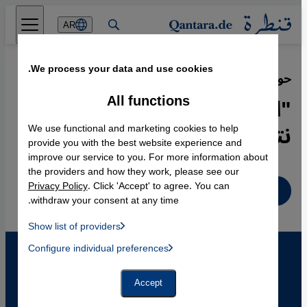
Direkt zum Inhalt springen
AR
We process your data and use cookies.
حوار مع أوليفر روي:
·
25.04.2008
All functions
"التطرف الإسلامي في أوروبا
نتاج للتهميش"
We use functional and marketing cookies to help
provide you with the best website experience and
improve our service to you. For more information about
the providers and how they work, please see our
Privacy Policy
. Click 'Accept' to agree. You can
عربي
withdraw your consent at any time.
Show list of providers
List of providers:
Configure individual preferences
Facebook Embed / Facebook Connect
 Manager, Instagram Embed, Twitter Embed, Youtube Embed
Google Tag Manager
Twitter Embed
Accept
Instagram Embed
Youtube Embed