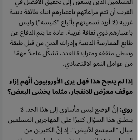
المسلمين الذين يسعون إلى تحقيق الأفضل في
الغرب أن تتم مراعاتهم باعتبارهم أبناء طائفة دينية
غربية (لا أريد تسميتهم بأتباع "كنيسة") وليس
باعتبارهم ذوي ثقافة غريبة. عادة ما يتم الدفاع عن
طابع الممارسة الدينية وإدراك الدين من قبل طبقة
وسطى مثقفة ومتزايدة العدد، تشكِّل عاملاً مهمًا
من عوامل النمو الاقتصادي.
إذا لم ينجح هذا فهل يرى الأوروبيون أنَّهم إزاء
موقف معرَّض للانفجار، مثلما يخشى البعض؟
روي:
إنَّ الوضع ليس مأساوي إلى هذا الحد. لا
ينطبق هذا السؤال كثيرًا على المهاجرين المسلمين
حيال "المجتمع الأبيض"، إذ إنَّ الكثيرين من