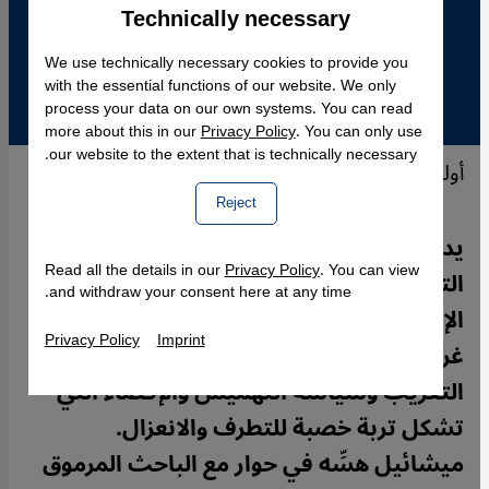
Technically necessary
Accept
Google Maps Embed
We use technically necessary cookies to provide you
with the essential functions of our website. We only
process your data on our own systems. You can read
more about this in our
Privacy Policy
. You can only use
our website to the extent that is technically necessary.
أوليفر روي، الصورة: دار نشر سيدلر
Reject
يدعو المفكِّر والباحث الفرنسي أوليفر روي إلى
Read all the details in our
Privacy Policy
. You can view
التعامل مع عملية اندماج المسلمين والدين
and withdraw your consent here at any time.
الإسلامي في القارة الأوروبية باعتباره "دينًا
Privacy Policy
Imprint
غربيًا" وذلك من خلال الابتعاد عن ثقافة
التغريب وسياسة التهميش والإقصاء التي
تشكل تربة خصبة للتطرف والانعزال.
ميشائيل هسِّه في حوار مع الباحث المرموق