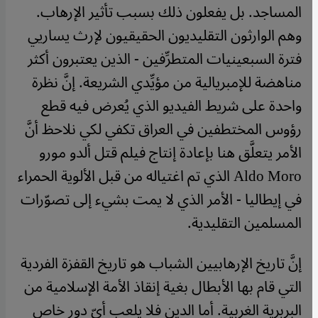
المساجد. بل يفعلون ذلك بسبب تأثير الإرهاب.
وهم الوارثون التقليديون الحقيقيون لإرث يساريي
فترة السبعينيات المتطرِّفين - الذين يعتبرون أكثر
مناهضة للإمبريالية من مؤيِّدي الشريعة. إنَّ نظرة
واحدة على شريط الفيديو الذي يُعرض فيه قطع
رؤوس المختطفين في العراق تكفي لكي نلاحظ أنَّ
الأمر يتعلَّق هنا بإعادة إنتاج فيلم قتل ألدو مورو
Aldo Moro الذي تم اغتياله من قبل الألوية الحمراء
في إيطاليا - الأمر الذي لا يمت بشيء إلى تصوّرات
المسلمين التقليدية.
إنَّ تاريخ الإرهابيين الشباب هو تاريخ القفزة الفردية
التي قام بها الأبطال بغية إنقاذ الأمة الإسلامية من
البربرية الغربية. أما الدين فلا يلعب أيّ دور خاص