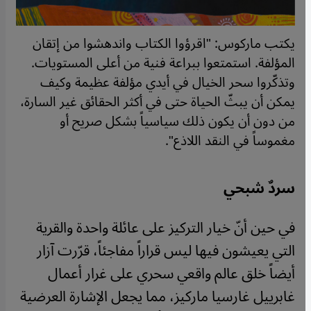
يكتب ماركوس: "اقرؤوا الكتاب واندهشوا من إتقان
المؤلفة. استمتعوا ببراعة فنية من أعلى المستويات.
وتذكّروا سحر الخيال في أيدي مؤلفة عظيمة وكيف
يمكن أن يبثّ الحياة حتى في أكثر الحقائق غير السارة،
من دون أن يكون ذلك سياسياً بشكل صريح أو
مغموساً في النقد اللاذع".
سردٌ شبحي
في حين أنّ خيار التركيز على عائلة واحدة والقرية
التي يعيشون فيها ليس قراراً مفاجئاً، قرّرت آزار
أيضاً خلق عالم واقعي سحري على غرار أعمال
غابرييل غارسيا ماركيز، مما يجعل الإشارة العرضية