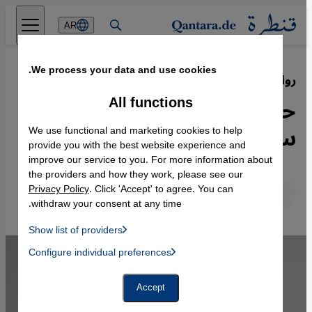
Direkt zum Inhalt springen
AR
We process your data and use cookies.
رواية "تنوير شجرة البرقوق الأخضر"
·
04.02.2020
All functions
حين قمع الخميني ليبراليين
ساعدوه في ثورة إيران
We use functional and marketing cookies to help
provide you with the best website experience and
improve our service to you. For more information about
the providers and how they work, please see our
Privacy Policy
. Click 'Accept' to agree. You can
عربي
English
Deutsch
withdraw your consent at any time.
Show list of providers
List of providers:
Configure individual preferences
Facebook Embed / Facebook Connect
 Manager, Instagram Embed, Twitter Embed, Youtube Embed
Google Tag Manager
Twitter Embed
Accept
Instagram Embed
Youtube Embed