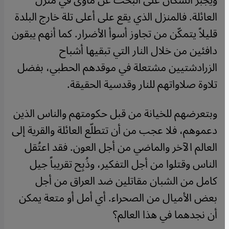
ويُجبَرُ السكّانُ على البحث عن مأوى في منزل
العائلة. فالمنزل الذي يقع على أعلى تلة خارج البلدة
قليلاً يتمكّن من تجاوز أسوأ الأضرار. كما أنهم يبقون
دافئين من خلال النار التي تبقيها أشباح
الزرادشتيين مشتعلة في موقدهم الحطبي، بفضل
تلاوة صلاواتهم للنار وقدسية الحقيقة.
وبتعرضهم للخيانة من قبل حكومتهم والناس الذين
دعموهم، فلا عجب من أن تتطلّع العائلة والقرية إلى
العالم الآخر والماضي من أجل العون. فقد اعتُقل
الناس وقتلوا من أجل التفكير، وذُبِح تقريباً جيل
كامل من الشبان مقاتلين ضد العراق من أجل
بعض الأميال من الصحراء. أي أمل أو متعة يمكن
أن نجدهما في هذا العالم؟