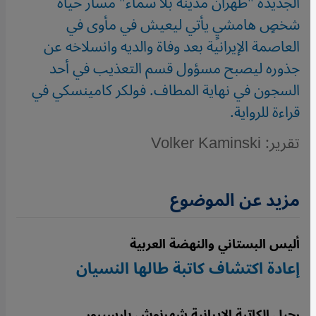
الجديدة "طهران مدينة بلا سماء" مسار حياة
شخصٍ هامشيٍ يأتي ليعيش في مأوى في
العاصمة الإيرانية بعد وفاة والديه وانسلاخه عن
جذوره ليصبح مسؤول قسم التعذيب في أحد
السجون في نهاية المطاف. فولكر كامينسكي في
قراءة للرواية.
تقرير: Volker Kaminski
مزيد عن الموضوع
أليس البستاني والنهضة العربية
إعادة اكتشاف كاتبة طالها النسيان
رحيل الكاتبة الإيرانية شهرنوش بارسيبور