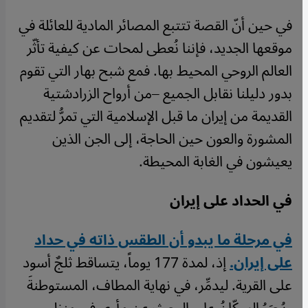
في حين أنّ القصة تتتبع المصائر المادية للعائلة في
موقعها الجديد، فإننا نُعطى لمحات عن كيفية تأثّر
العالم الروحي المحيط بها. فمع شبح بهار التي تقوم
بدور دليلنا نقابل الجميع –من أرواح الزرادشتية
القديمة من إيران ما قبل الإسلامية التي تمرُّ لتقديم
المشورة والعون حين الحاجة، إلى الجن الذين
يعيشون في الغابة المحيطة.
في الحداد على إيران
في مرحلة ما يبدو أن الطقس ذاته في حداد
على إيران.
إذ، لمدة 177 يوماً، يتساقط ثلجٌ أسود
على القرية. ليدمِّر، في نهاية المطاف، المستوطنةَ