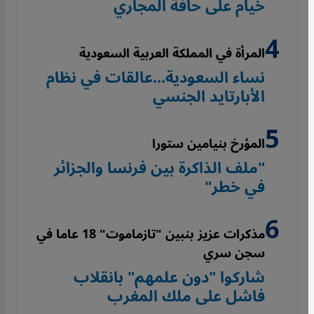
خيام على حافة المجاري
المرأة في المملكة العربية السعودية
نساء السعودية...عالقات في نظام
الأبارتايد الجنسي
المؤرخ بنيامين ستورا
"ملف الذاكرة بين فرنسا والجزائر
في خطر"
مذكرات عزيز بنبين "تازماموت" 18 عاما في
سجن سري
شاركوا "دون علمهم" بانقلاب
فاشل على ملك المغرب