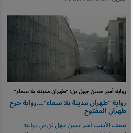
رواية أمير حسن جهل تن: ''طهران مدينة بلا سماء''
رواية ''طهران مدينة بلا سماء''....رواية جرح
طهران المفتوح
يصف الأديب أمير حسن جهل تن في روايته