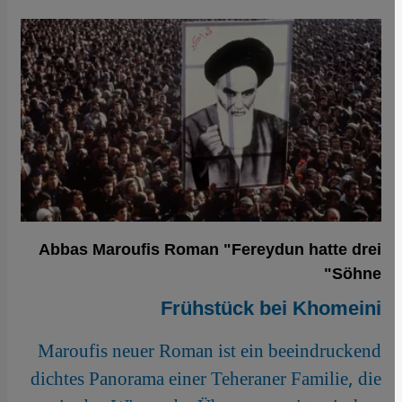
Abbas Maroufis Roman "Fereydun hatte drei
Söhne"
Frühstück bei Khomeini
Maroufis neuer Roman ist ein beeindruckend
dichtes Panorama einer Teheraner Familie, die