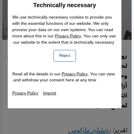
Technically necessary
Accept
Google Maps Embed
We use technically necessary cookies to provide you
with the essential functions of our website. We only
process your data on our own systems. You can read
more about this in our
Privacy Policy
. You can only use
our website to the extent that is technically necessary.
رواية خيالية جميلة وحزينة في واقع مروِّع. رغم
Reject
لحظات أمل تتخلها لكنها تتعثر بشدة بحقائق
وحشية قاسية، تبث الكاتبة الإيرانية شوكوفة
Read all the details in our
Privacy Policy
. You can view
and withdraw your consent here at any time.
آزار فيها الحياة من دون صراحة سياسية أو
Privacy Policy
Imprint
انتقادات لاذعة. ريتشارد ماركوس قرأ الكتاب
لموقع قنطرة.
تقرير:
ريتشارد ماركوس