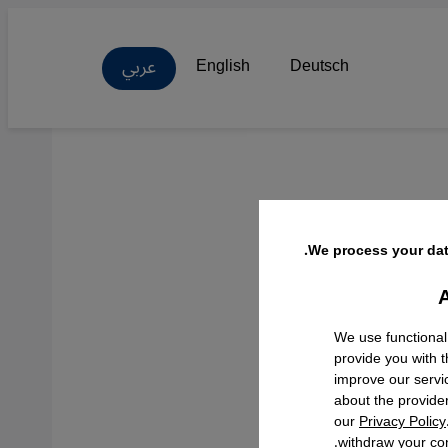
عربي
English
Deutsch
ود
We process your dat
A
Facebo
We use functional
provide you with 
improve our servi
about the provide
our
Privacy Policy
withdraw your con