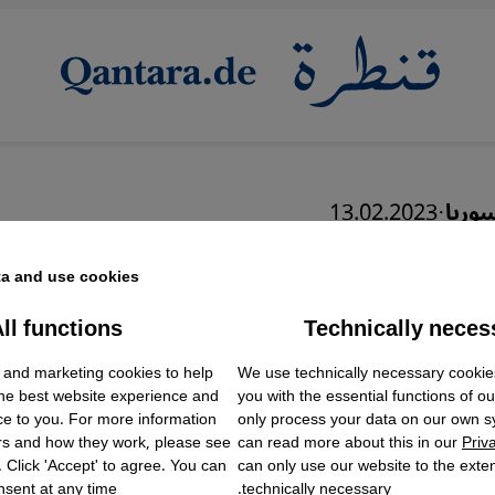
سوريا
·
13.02.2023
ت الحرب السورية على جه
a and use cookies.
 من الزلزال
ll functions
Technically neces
ok Embed / Facebook Connect
Accept
Google Tag Manager
 and marketing cookies to help
We use technically necessary cookie
Twitter Embed
the best website experience and
you with the essential functions of o
Instagram Embed
ce to you. For more information
only process your data on our own 
Youtube Embed
rs and how they work, please see
can read more about this in our
Priv
Google Maps Embed
. Click 'Accept' to agree. You can
can only use our website to the extent
sent at any time.
technically necessary.