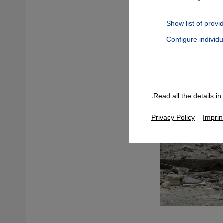
Show list of provi
Configure individ
Connect, Google Maps Embed, Google Tag Manager, Instagram Embed
Read all the details i
Privacy Policy
Imprin