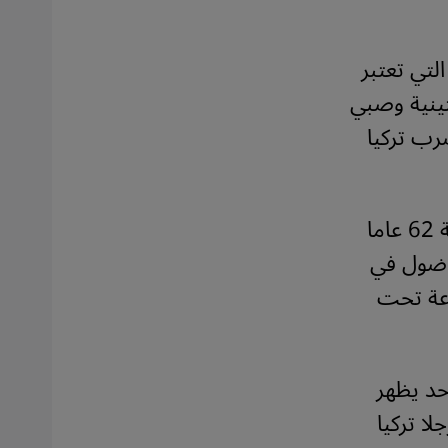
 ساعة التي تعتبر
ستينية وصبي
رب تركيا
ونفيسة يلماز البالغة 62 عاما
ناضول في
/ 02 / 2023. وبقي الاثنان عالقين 163 ساعة تحت
حد يظهر
ا تركيا