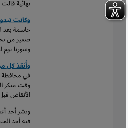
نهائية قالت 
وكانت تبدو 
حاسمة بعد الك
صغير من تحت 
وسوريا يوم الإثنين 06 /
وأُنقذ كل 
في محافظة ه
الأنقاض قبل 
ونشر أحد أعض
فيه أحد المن