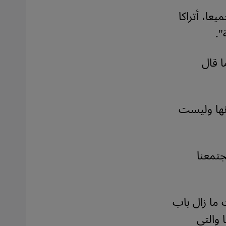
يعا، أتراكا
".
ا قال
نها وليست
لى 35 شخصا من مجتمعنا
 ما زال باب
 والتي