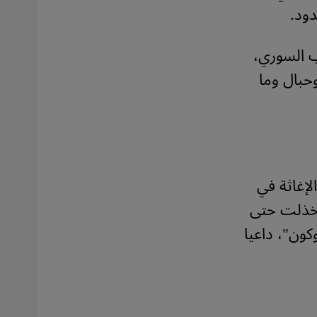
ود.
 السوري،
وحبال وما
لإغاثة في
 "خذلت حتى
ون"، داعيا