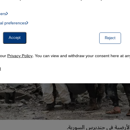
ders
List of providers:
ual preferences
, Twitter Embed, Youtube Embed
Accept
Reject
n our
Privacy Policy
. You can view and withdraw your consent here at any
t
الأرضية في جنديرس السورية.