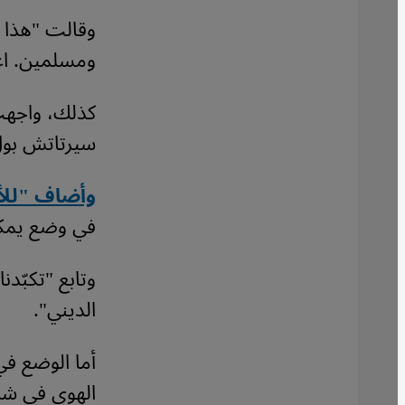
وقالت "هذا ال
ومسلمين. اعت
كذلك، واجهت 
سيرتاتش بول
وأضاف "للأ
في وضع يمكن
الديني".
أما الوضع في
الهوى في شما