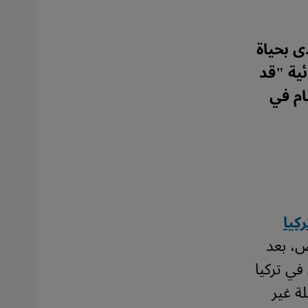
ى بحياة
ئية "قد
ام في
كيا
ض، بعد
 أكثر من 33 ألف شخص في تركيا
ق أحدث حصيلة غير