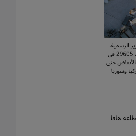
ر الرسمية،
أسفر الزلزال الذي بلغت قوته 7,8 درجات عن 33 ألفا و186 قتيلا على الأقل، 29605 في
ت الأنقاض حتى
من 33 ألف شخص في تركيا وسوريا
طاعة هافا