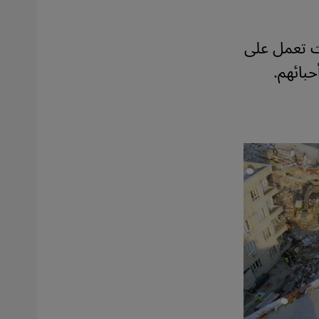
ت تعمل على
بائهم.