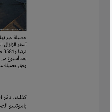
حصيلة غير نهائ
تر
وفق حصيلة غير 
كذلك، دمّر ال
باموتشو الص