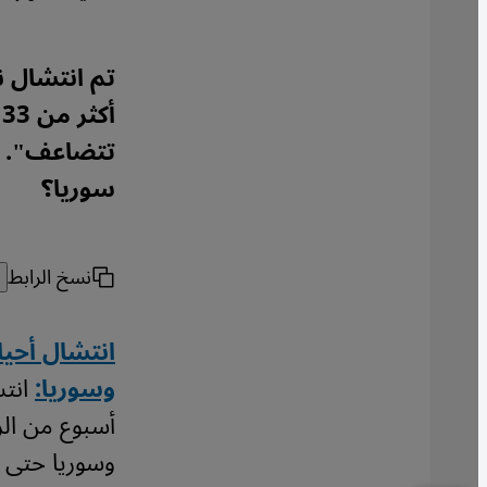
تم انتشال ن
أ
تتضاعف". فك
سوريا؟
نسخ الرابط
انتشال أحيا
وسوريا:
انتش