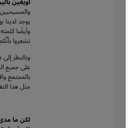
أويغين بالين
والمسيحيين و
يوجد لدينا يهو
وأيضًا كلمته
تشعروا بأنَّك
وبالنظر إلى 
على جميع ال
بالمجتمع وال
مثل هذا التق
لكن ما مدى 