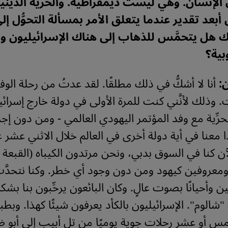
الإنسان. وهي ليست ديمقراطية. والحرِّية الدينية
بعد تقدير عندما يتعلق الأمر بمسألة التحوُّل إل
 هل يتحمَّس للذهاب إلى هناك الإسرائيليون وا
بية؟
:
أنا لا أشكُّ في ذلك مطلقًا. لقد عدتُ من رحلة الوف
َرت. وذلك لأنَّني كنت للمرة الأولى في دولة خارج إسر
 بحرِّية مع وفد المؤتمر اليهودي العالمي - ومن دون إجر
معنا في أية دولة أخرى في العالم خلال الاثني عشر عا
آن كنا في السوق بدبي، ونحن مرتدون الكيباه (القبعة ا
معروفين كيهود ومن دون وجود أي خطر. وكنا نتحدَّث
وأحيانًا بصوت عالٍ. وكان البائعون يرحِّبون بنا بشكل
ة "شالوم". الإسرائيليون بالكأد يعرفون شيئًا كهذا. وبطب
س أو عشر رحلات جوية يوميًا من تل أبيب إلى أبو ظ