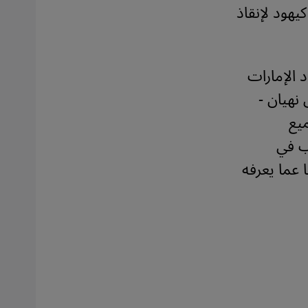
يهود لإنقاذ
 الإمارات
 نهيان -
ميع
ب في
 عما يعرفه