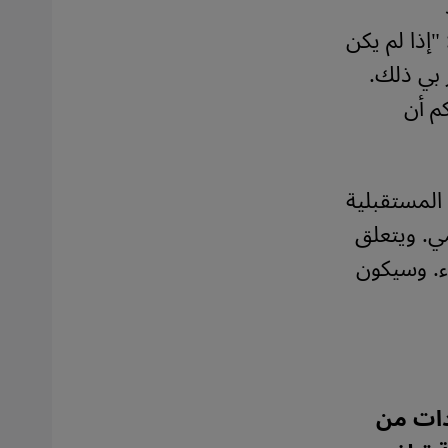
"إذا لم يكن
ر بي ذلك.
م أن
 المستقبلية
ي. ويتعلق
اء. وسيكون
ادات من