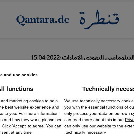
الدبلوماسي اليهودي الإمارات
·
15.04.2022
بي لم يتوقع يهود العيش 
a and use cookies.
أمان
ll functions
Technically neces
ok Embed / Facebook Connect
Accept
Google Tag Manager
 and marketing cookies to help
We use technically necessary cookie
Twitter Embed
the best website experience and
you with the essential functions of o
Instagram Embed
ce to you. For more information
only process your data on our own 
Youtube Embed
عربي
English
rs and how they work, please see
can read more about this in our
Priv
Google Maps Embed
. Click 'Accept' to agree. You can
can only use our website to the extent
sent at any time.
technically necessary.