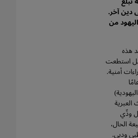
 تبلغ
ى دين آخر.
ليهود من
د هذه
ائيل استطعت
اءات أمنية.
مًا
ليهودية)
 العبرية
 ودِّي
يعة الحال،
بي ودبي.