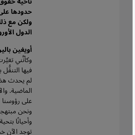
ناحية حقوق 
حدودها على أ
ولكن مع ذلك
الدول الأورو
أويغين بالين
وكأنَّني تغيّ
فيها التنقُّل
لم يحدث هذا 
الماضية. وال
على رؤوسنا و
ونحن مبتهجين 
وأحيانًا بتحي
توجد الآن خم