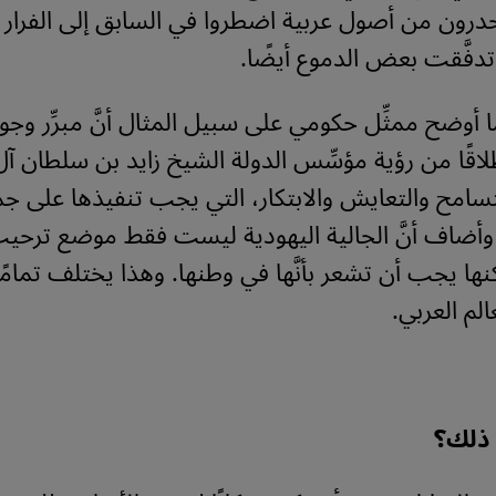
رون من أصول عربية اضطروا في السابق إلى الفرار ك
تدفَّقت بعض الدموع أيضًا.
أوضح ممثِّل حكومي على سبيل المثال أنَّ مبرِّر وجود
لاقًا من رؤية مؤسِّس الدولة الشيخ زايد بن سلطان آل
تسامح والتعايش والابتكار، التي يجب تنفيذها على ج
وأضاف أنَّ الجالية اليهودية ليست فقط موضع ترحي
نها يجب أن تشعر بأنَّها في وطنها. وهذا يختلف تمامًا
الم العربي.
ذلك؟