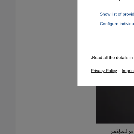
Show list of provi
Configure individ
Connect, Google Maps Embed, Google Tag Manager, Instagram Embed
Read all the details i
Privacy Policy
Imprin
ع للمؤتمر