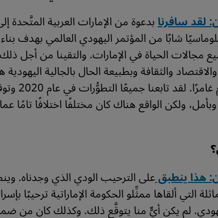
: لقد سافرنا
بدعوة من الإمارات العربية المتَّحدة إل
لوماسيًا شابًا من المؤتمر اليهودي العالمي بهدف بناء
ع مجالات الحياة في الإمارات. والتقينا من أجل ذلك ب
الاقتصاد والثقافة وبطبيعة الحال بالجالية اليهودية ه
الانطباع العام غامرًا
وبأمل، ولكن الواقع هناك كان مختلفًا اختلافًا تامًا عم
؟
ن: هذا ينطبق
على الترحيب الودي الذي وجدناه. وين
لة التي ألقاها ممثِّلو الحكومة الإماراتية ترحيبًا بإسرا
دي. لم يكن أيٌّ منا يتوقَّع ذلك. وكذلك كان من ضم