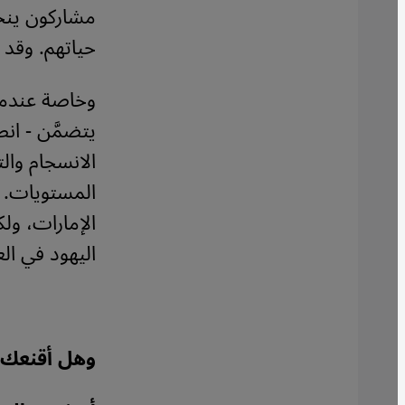
مشاركون ينحد
حياتهم. وقد 
وخاصة عندما 
يتضمَّن - انط
الانسجام وال
المستويات. 
الإمارات، ولك
اليهود في الع
وهل أقنعك 