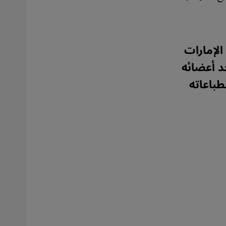
دي الإمارات
د أعضائه
طباعاته