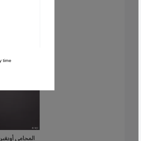
 time.
المحامي أويغين