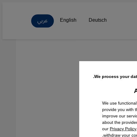
عربي
English
Deutsch
فيه
We process your dat
A
Facebo
We use functional
provide you with 
improve our servi
about the provide
our
Privacy Policy
withdraw your con