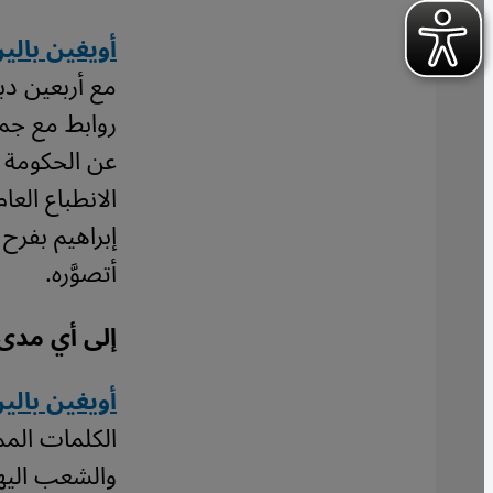
أويغين بالين
مع أربعين دب
روابط مع جمي
عن الحكومة و
إبراهيم بفرح 
أتصوَّره.
إلى أي مدى
أويغين بالي
الكلمات المماث
والشعب اليهو