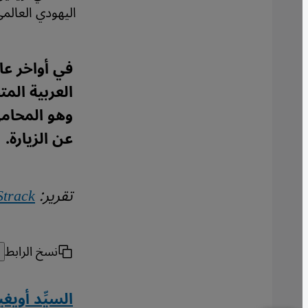
اليهودي العالمي
العربية الم
وهو المحامي
عن الزيارة.
تقرير:
Strack
نسخ الرابط
السيِّد أويغ