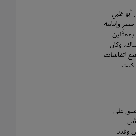
ى أبو ظبي
 جسر وإقامة
ممثِّلين
ناك. وكان
. لقد تابعنا جميعًا التطوُّرات في عام 2020 وتوقيع اتفاقيات
ا كنت
طبق على
ئيل
ن وفدنا